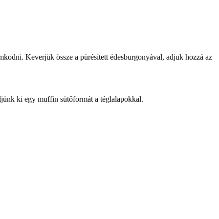
omkodni. Keverjük össze a pürésített édesburgonyával, adjuk hozzá az
ljünk ki egy muffin sütőformát a téglalapokkal.