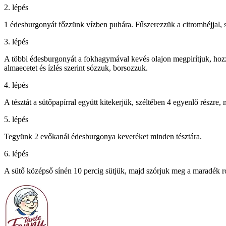
2. lépés
1 édesburgonyát főzzünk vízben puhára. Fűszerezzük a citromhéjjal, s
3. lépés
A többi édesburgonyát a fokhagymával kevés olajon megpirítjuk, hozzá
almaecetet és ízlés szerint sózzuk, borsozzuk.
4. lépés
A tésztát a sütőpapírral együtt kitekerjük, széltében 4 egyenlő részre
5. lépés
Tegyünk 2 evőkanál édesburgonya keveréket minden tésztára.
6. lépés
A sütő középső sínén 10 percig sütjük, majd szórjuk meg a maradék r