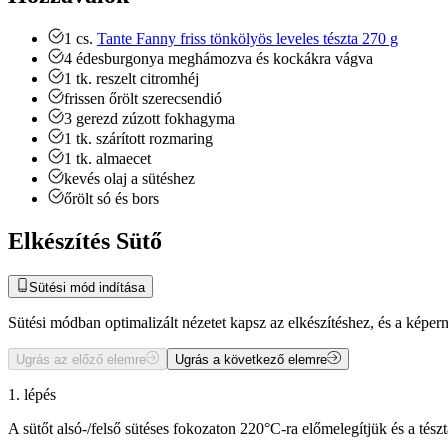
1
cs.
Tante Fanny friss tönkölyös leveles tészta 270 g
4
édesburgonya
meghámozva és kockákra vágva
1
tk.
reszelt citromhéj
frissen őrölt szerecsendió
3
gerezd
zúzott fokhagyma
1
tk.
szárított rozmaring
1
tk.
almaecet
kevés olaj a sütéshez
őrölt só és bors
Elkészítés Sütő
Sütési mód indítása
Sütési módban optimalizált nézetet kapsz az elkészítéshez, és a kép
Ugrás az előző elemre
Ugrás a következő elemre
1. lépés
A sütőt alsó-/felső sütéses fokozaton 220°C-ra előmelegítjük és a tészt