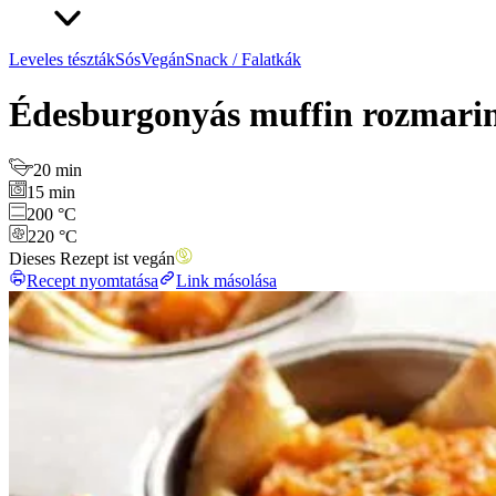
Leveles tészták
Sós
Vegán
Snack / Falatkák
Édesburgonyás muffin rozmaring
20 min
15 min
200 °C
220 °C
Dieses Rezept ist vegán
Recept nyomtatása
Link másolása