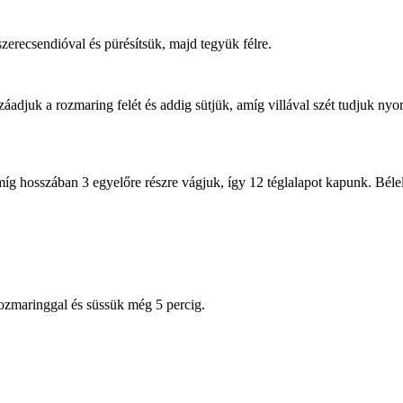
zerecsendióval és pürésítsük, majd tegyük félre.
adjuk a rozmaring felét és addig sütjük, amíg villával szét tudjuk ny
, míg hosszában 3 egyelőre részre vágjuk, így 12 téglalapot kapunk. Béle
ozmaringgal és süssük még 5 percig.