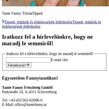
Tante Fanny TésztaTippek
Tippek, trükkök és érdekességek felfedezése
Tippek, trükkök és
érdekességek felfedezése
Iratkozz fel a hírlevelünkre, hogy ne
maradj le semmiről!
Iratkozz fel a hírlevelünkre, hogy ne maradj le semmiről!
E-mail cím
Feliratkozás
Egyszerűen Fannytasztikus!
Tante Fanny Frischteig GmbH
Parkstraße 24, A-4311 Schwertberg
Tel: +43-(0)7262-62686-0
E-Mail: office@tantefanny.at