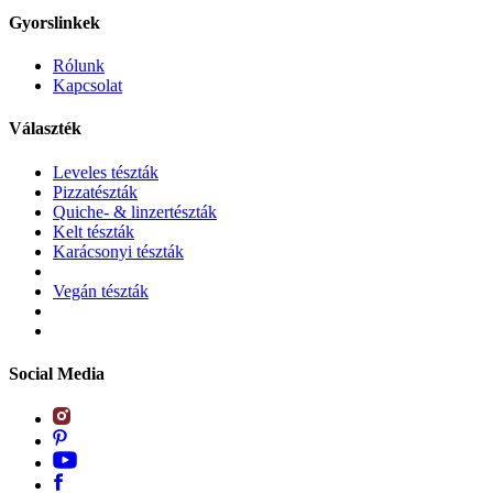
Gyorslinkek
Rólunk
Kapcsolat
Választék
Leveles tészták
Pizzatészták
Quiche- & linzertészták
Kelt tészták
Karácsonyi tészták
Vegán tészták
Social Media