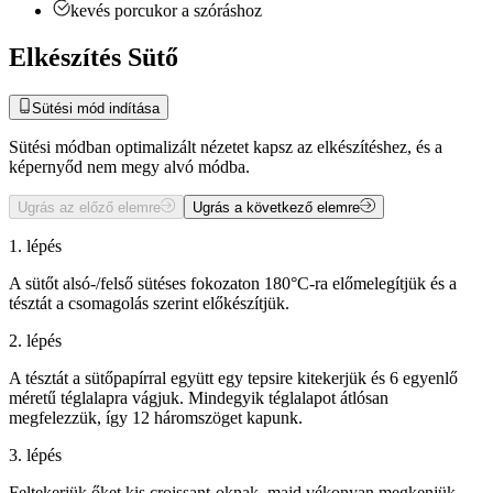
kevés porcukor a szóráshoz
Elkészítés Sütő
Sütési mód indítása
Sütési módban optimalizált nézetet kapsz az elkészítéshez, és a
képernyőd nem megy alvó módba.
Ugrás az előző elemre
Ugrás a következő elemre
1. lépés
A sütőt alsó-/felső sütéses fokozaton 180°C-ra előmelegítjük és a
tésztát a csomagolás szerint előkészítjük.
2. lépés
A tésztát a sütőpapírral együtt egy tepsire kitekerjük és 6 egyenlő
méretű téglalapra vágjuk. Mindegyik téglalapot átlósan
megfelezzük, így 12 háromszöget kapunk.
3. lépés
Feltekerjük őket kis croissant-oknak, majd vékonyan megkenjük