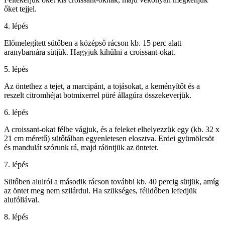
őket tejjel.
4. lépés
Előmelegített sütőben a középső rácson kb. 15 perc alatt
aranybarnára sütjük. Hagyjuk kihűlni a croissant-okat.
5. lépés
Az öntethez a tejet, a marcipánt, a tojásokat, a keményítőt és a
reszelt citromhéjat botmixerrel püré állagúra összekeverjük.
6. lépés
A croissant-okat félbe vágjuk, és a feleket elhelyezzük egy (kb. 32 x
21 cm méretű) sütőtálban egyenletesen elosztva. Erdei gyümölcsöt
és mandulát szórunk rá, majd ráöntjük az öntetet.
7. lépés
Sütőben alulról a második rácson további kb. 40 percig sütjük, amíg
az öntet meg nem szilárdul. Ha szükséges, félidőben lefedjük
alufóliával.
8. lépés