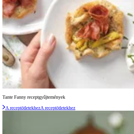
Tante Fanny receptgyűjtemények
A receptötletekhez
A receptötletekhez