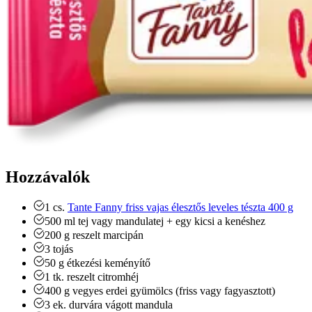
Hozzávalók
1
cs.
Tante Fanny friss vajas élesztős leveles tészta 400 g
500
ml
tej vagy mandulatej
+ egy kicsi a kenéshez
200
g
reszelt marcipán
3
tojás
50
g
étkezési keményítő
1
tk.
reszelt citromhéj
400
g
vegyes erdei gyümölcs (friss vagy fagyasztott)
3
ek.
durvára vágott mandula