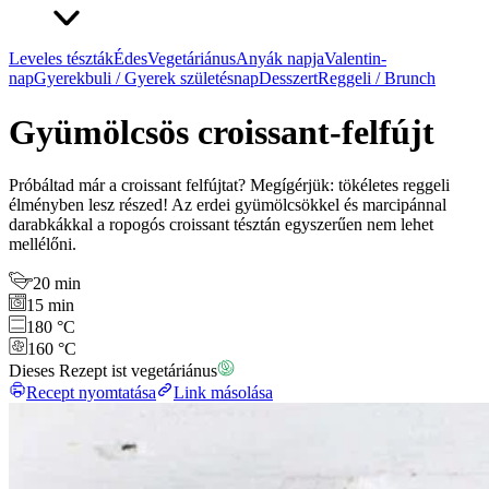
Leveles tészták
Édes
Vegetáriánus
Anyák napja
Valentin-
nap
Gyerekbuli / Gyerek születésnap
Desszert
Reggeli / Brunch
Gyümölcsös croissant-felfújt
Próbáltad már a croissant felfújtat? Megígérjük: tökéletes reggeli
élményben lesz részed! Az erdei gyümölcsökkel és marcipánnal
darabkákkal a ropogós croissant tésztán egyszerűen nem lehet
mellélőni.
20 min
15 min
180 °C
160 °C
Dieses Rezept ist vegetáriánus
Recept nyomtatása
Link másolása