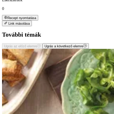
0
Recept nyomtatása
Link másolása
További témák
Ugrás az előző elemre
Ugrás a következő elemre