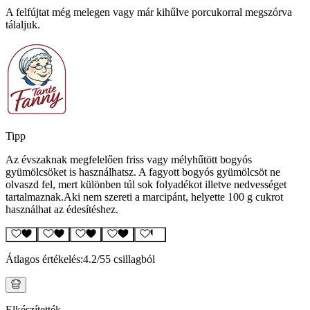
A felfújtat még melegen vagy már kihűlve porcukorral megszórva
tálaljuk.
Tipp
Az évszaknak megfelelően friss vagy mélyhűtött bogyós
gyümölcsöket is használhatsz. A fagyott bogyós gyümölcsöt ne
olvaszd fel, mert különben túl sok folyadékot illetve nedvességet
tartalmaznak.Aki nem szereti a marcipánt, helyette 100 g cukrot
használhat az édesítéshez.
Átlagos értékelés:
4.2
/5
5 csillagból
Elkészítették