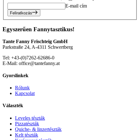
E-mail cím
Feliratkozás
Egyszerűen Fannytasztikus!
Tante Fanny Frischteig GmbH
Parkstraße 24, A-4311 Schwertberg
Tel: +43-(0)7262-62686-0
E-Mail: office@tantefanny.at
Gyorslinkek
Rólunk
Kapcsolat
Választék
Leveles tészták
Pizzatészták
Quiche- & linzertészták
Kelt tészták