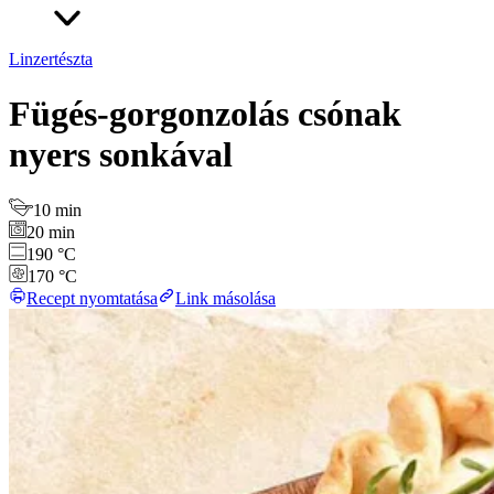
Linzertészta
Fügés-gorgonzolás csónak
nyers sonkával
10 min
20 min
190 °C
170 °C
Recept nyomtatása
Link másolása