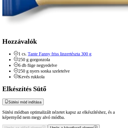
Hozzávalók
1
cs.
Tante Fanny friss linzertészta 300 g
250
g
gorgonzola
6
db
füge
negyedelve
250
g
nyers sonka
szeletelve
Kevés rukkola
Elkészítés Sütő
Sütési mód indítása
Sütési módban optimalizált nézetet kapsz az elkészítéshez, és a
képernyőd nem megy alvó módba.
Ugrás az előző elemre
Ugrás a következő elemre