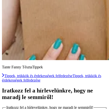
Tante Fanny TésztaTippek
Tippek, trükkök és érdekességek felfedezése
Tippek, trükkök és
érdekességek felfedezése
Iratkozz fel a hírlevelünkre, hogy ne
maradj le semmiről!
Iratkozz fel a hírlevelünkre, hogy ne maradj le semmiről!