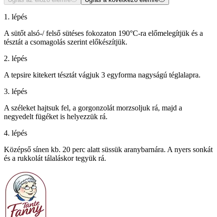
1. lépés
A sütőt alsó-/ felső sütéses fokozaton 190°C-ra előmelegítjük és a
tésztát a csomagolás szerint előkészítjük.
2. lépés
A tepsire kitekert tésztát vágjuk 3 egyforma nagyságú téglalapra.
3. lépés
A széleket hajtsuk fel, a gorgonzolát morzsoljuk rá, majd a
negyedelt fügéket is helyezzük rá.
4. lépés
Középső sínen kb. 20 perc alatt süssük aranybarnára. A nyers sonkát
és a rukkolát tálaláskor tegyük rá.