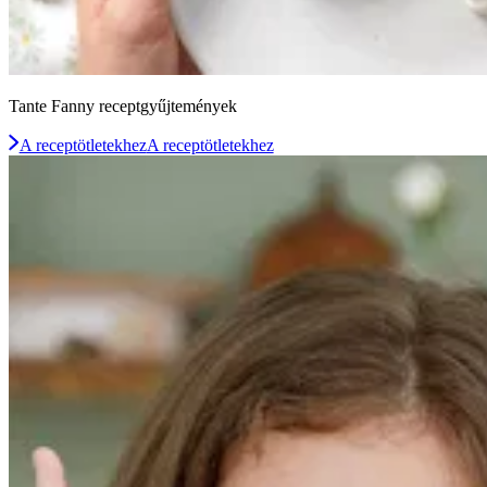
Tante Fanny receptgyűjtemények
A receptötletekhez
A receptötletekhez