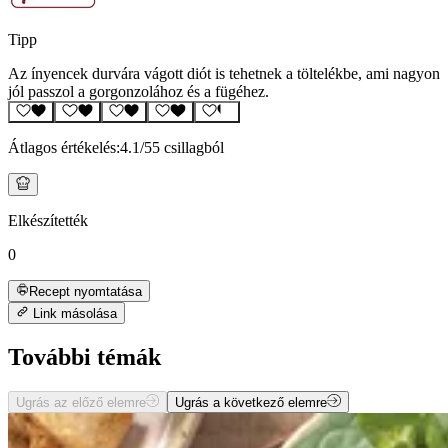
Tipp
Az ínyencek durvára vágott diót is tehetnek a töltelékbe, ami nagyon
jól passzol a gorgonzolához és a fügéhez.
Átlagos értékelés:
4.1
/5
5 csillagból
Elkészítették
0
Recept nyomtatása
Link másolása
További témák
Ugrás az előző elemre
Ugrás a következő elemre