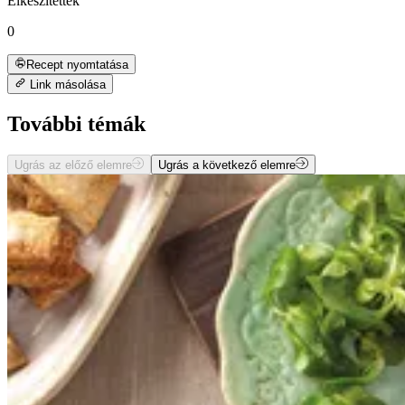
Elkészítették
0
Recept nyomtatása
Link másolása
További témák
Ugrás az előző elemre
Ugrás a következő elemre