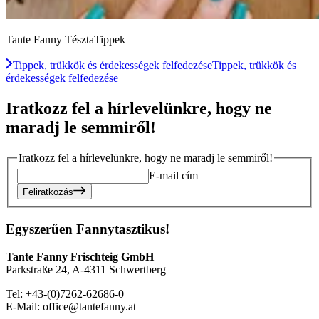
Tante Fanny TésztaTippek
Tippek, trükkök és érdekességek felfedezése
Tippek, trükkök és
érdekességek felfedezése
Iratkozz fel a hírlevelünkre, hogy ne
maradj le semmiről!
Iratkozz fel a hírlevelünkre, hogy ne maradj le semmiről!
E-mail cím
Feliratkozás
Egyszerűen Fannytasztikus!
Tante Fanny Frischteig GmbH
Parkstraße 24, A-4311 Schwertberg
Tel: +43-(0)7262-62686-0
E-Mail: office@tantefanny.at