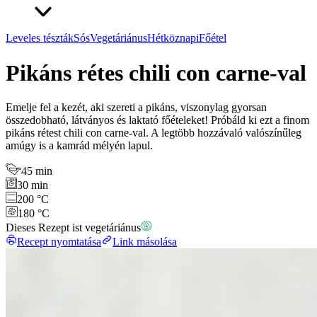
Leveles tészták
Sós
Vegetáriánus
Hétköznapi
Főétel
Pikáns rétes chili con carne-val
Emelje fel a kezét, aki szereti a pikáns, viszonylag gyorsan
összedobható, látványos és laktató főételeket! Próbáld ki ezt a finom
pikáns rétest chili con carne-val. A legtöbb hozzávaló valószínűleg
amúgy is a kamrád mélyén lapul.
45 min
30 min
200 °C
180 °C
Dieses Rezept ist vegetáriánus
Recept nyomtatása
Link másolása