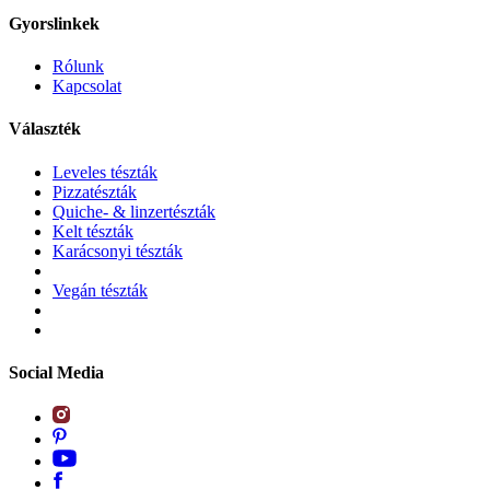
Gyorslinkek
Rólunk
Kapcsolat
Választék
Leveles tészták
Pizzatészták
Quiche- & linzertészták
Kelt tészták
Karácsonyi tészták
Vegán tészták
Social Media