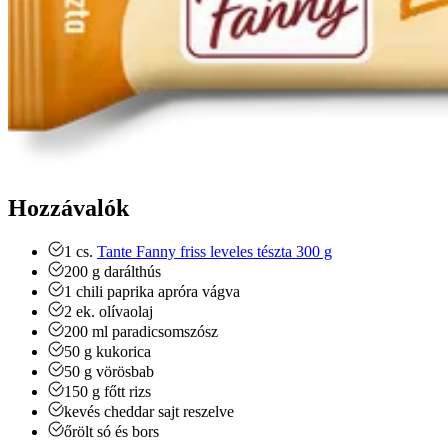
Hozzávalók
1
cs.
Tante Fanny friss leveles tészta 300 g
200
g
darálthús
1
chili paprika
apróra vágva
2
ek.
olívaolaj
200
ml
paradicsomszósz
50
g
kukorica
50
g
vörösbab
150
g
főtt rizs
kevés cheddar sajt
reszelve
őrölt só és bors