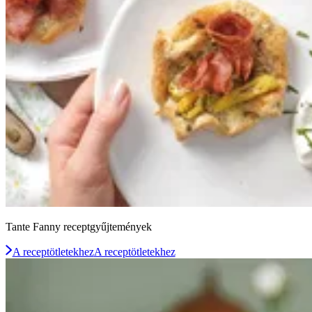
Tante Fanny receptgyűjtemények
A receptötletekhez
A receptötletekhez