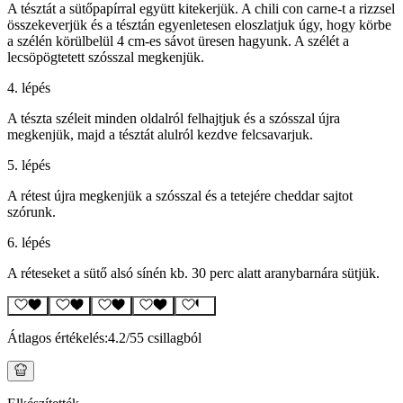
A tésztát a sütőpapírral együtt kitekerjük. A chili con carne-t a rizzsel
összekeverjük és a tésztán egyenletesen eloszlatjuk úgy, hogy körbe
a szélén körülbelül 4 cm-es sávot üresen hagyunk. A szélét a
lecsöpögtetett szósszal megkenjük.
4. lépés
A tészta széleit minden oldalról felhajtjuk és a szósszal újra
megkenjük, majd a tésztát alulról kezdve felcsavarjuk.
5. lépés
A rétest újra megkenjük a szósszal és a tetejére cheddar sajtot
szórunk.
6. lépés
A réteseket a sütő alsó sínén kb. 30 perc alatt aranybarnára sütjük.
Átlagos értékelés:
4.2
/5
5 csillagból