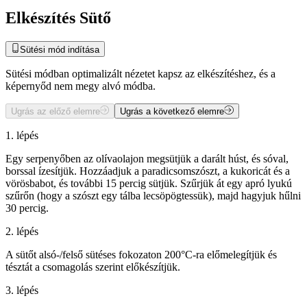
Elkészítés Sütő
Sütési mód indítása
Sütési módban optimalizált nézetet kapsz az elkészítéshez, és a
képernyőd nem megy alvó módba.
Ugrás az előző elemre
Ugrás a következő elemre
1. lépés
Egy serpenyőben az olívaolajon megsütjük a darált húst, és sóval,
borssal ízesítjük. Hozzáadjuk a paradicsomszószt, a kukoricát és a
vörösbabot, és további 15 percig sütjük. Szűrjük át egy apró lyukú
szűrőn (hogy a szószt egy tálba lecsöpögtessük), majd hagyjuk hűlni
30 percig.
2. lépés
A sütőt alsó-/felső sütéses fokozaton 200°C-ra előmelegítjük és
tésztát a csomagolás szerint előkészítjük.
3. lépés