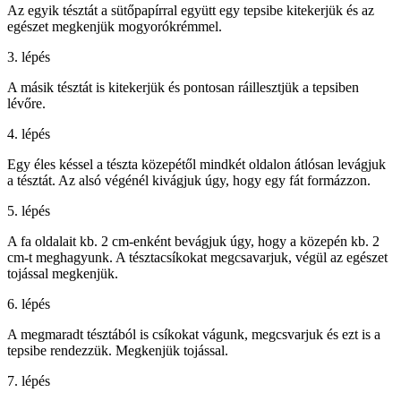
Az egyik tésztát a sütőpapírral együtt egy tepsibe kitekerjük és az
egészet megkenjük mogyorókrémmel.
3. lépés
A másik tésztát is kitekerjük és pontosan ráillesztjük a tepsiben
lévőre.
4. lépés
Egy éles késsel a tészta közepétől mindkét oldalon átlósan levágjuk
a tésztát. Az alsó végénél kivágjuk úgy, hogy egy fát formázzon.
5. lépés
A fa oldalait kb. 2 cm-enként bevágjuk úgy, hogy a közepén kb. 2
cm-t meghagyunk. A tésztacsíkokat megcsavarjuk, végül az egészet
tojással megkenjük.
6. lépés
A megmaradt tésztából is csíkokat vágunk, megcsvarjuk és ezt is a
tepsibe rendezzük. Megkenjük tojással.
7. lépés