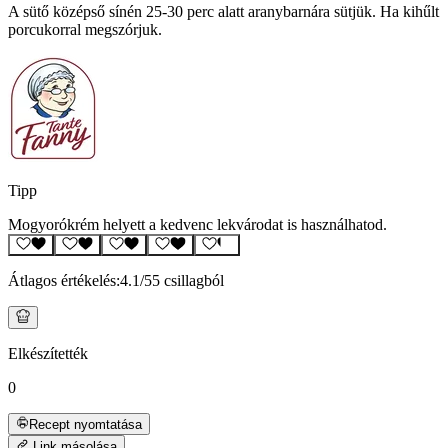
A sütő középső sínén 25-30 perc alatt aranybarnára sütjük. Ha kihűlt
porcukorral megszórjuk.
Tipp
Mogyorókrém helyett a kedvenc lekvárodat is használhatod.
Átlagos értékelés:
4.1
/5
5 csillagból
Elkészítették
0
Recept nyomtatása
Link másolása