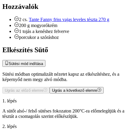
Hozzávalók
2
cs.
Tante Fanny friss vajas leveles tészta 270 g
200
g
mogyorókrém
1
tojás a kenéshez
felverve
porcukor a szóráshoz
Elkészítés Sütő
Sütési mód indítása
Sütési módban optimalizált nézetet kapsz az elkészítéshez, és a
képernyőd nem megy alvó módba.
Ugrás az előző elemre
Ugrás a következő elemre
1. lépés
A sütőt alsó-/ felső sütéses fokozaton 200°C-ra előmelegítjük és a
tésztát a csomagolás szerint előkészítjük.
2. lépés