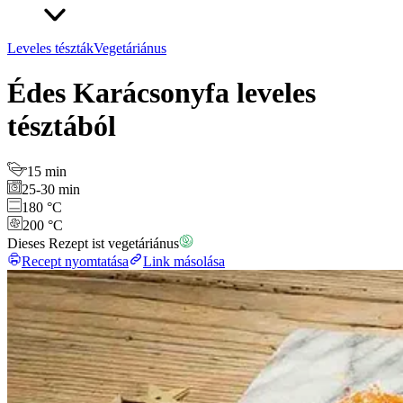
Leveles tészták
Vegetáriánus
Édes Karácsonyfa leveles
tésztából
15 min
25-30 min
180 °C
200 °C
Dieses Rezept ist vegetáriánus
Recept nyomtatása
Link másolása