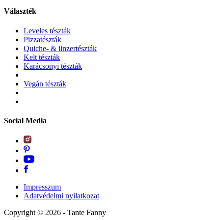
Választék
Leveles tészták
Pizzatészták
Quiche- & linzertészták
Kelt tészták
Karácsonyi tészták
Vegán tészták
Social Media
Impresszum
Adatvédelmi nyilatkozat
Copyright ©
2026
- Tante Fanny