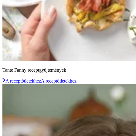
Tante Fanny receptgyűjtemények
A receptötletekhez
A receptötletekhez