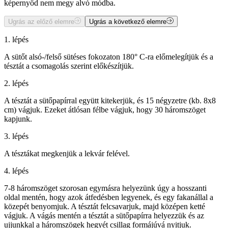
képernyőd nem megy alvó módba.
Ugrás az előző elemre
Ugrás a következő elemre
1. lépés
A sütőt alsó-/felső sütéses fokozaton 180° C-ra előmelegítjük és a
tésztát a csomagolás szerint előkészítjük.
2. lépés
A tésztát a sütőpapírral együtt kitekerjük, és 15 négyzetre (kb. 8x8
cm) vágjuk. Ezeket átlósan félbe vágjuk, hogy 30 háromszöget
kapjunk.
3. lépés
A tésztákat megkenjük a lekvár felével.
4. lépés
7-8 háromszöget szorosan egymásra helyezünk úgy a hosszanti
oldal mentén, hogy azok átfedésben legyenek, és egy fakanállal a
közepét benyomjuk. A tésztát felcsavarjuk, majd középen ketté
vágjuk. A vágás mentén a tésztát a sütőpapírra helyezzük és az
ujjunkkal a háromszögek hegyét csillag formájúvá nyitjuk.