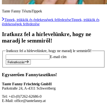
Tante Fanny TésztaTippek
Tippek, trükkök és érdekességek felfedezése
Tippek, trükkök és
érdekességek felfedezése
Iratkozz fel a hírlevelünkre, hogy ne
maradj le semmiről!
Iratkozz fel a hírlevelünkre, hogy ne maradj le semmiről!
E-mail cím
Feliratkozás
Egyszerűen Fannytasztikus!
Tante Fanny Frischteig GmbH
Parkstraße 24, A-4311 Schwertberg
Tel: +43-(0)7262-62686-0
E-Mail: office@tantefanny.at