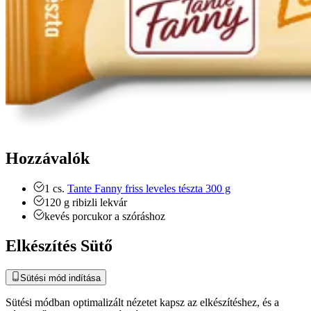
Hozzávalók
1
cs.
Tante Fanny friss leveles tészta 300 g
120
g
ribizli lekvár
kevés porcukor a szóráshoz
Elkészítés Sütő
Sütési mód indítása
Sütési módban optimalizált nézetet kapsz az elkészítéshez, és a