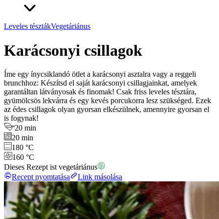
Leveles tészták
Vegetáriánus
Karácsonyi csillagok
Íme egy ínycsiklandó ötlet a karácsonyi asztalra vagy a reggeli
brunchhoz: Készítsd el saját karácsonyi csillagjainkat, amelyek
garantáltan látványosak és finomak! Csak friss leveles tésztára,
gyümölcsös lekvárra és egy kevés porcukorra lesz szükséged. Ezek
az édes csillagok olyan gyorsan elkészülnek, amennyire gyorsan el
is fogynak!
20 min
20 min
180 °C
160 °C
Dieses Rezept ist vegetáriánus
Recept nyomtatása
Link másolása