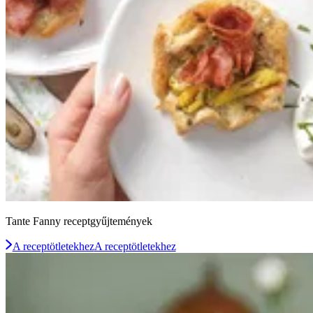
Tante Fanny receptgyűjtemények
A receptötletekhez
A receptötletekhez