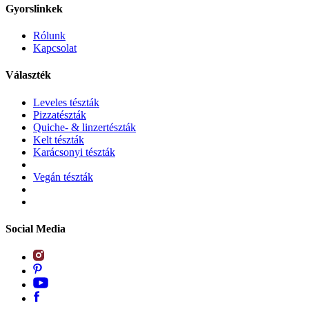
Gyorslinkek
Rólunk
Kapcsolat
Választék
Leveles tészták
Pizzatészták
Quiche- & linzertészták
Kelt tészták
Karácsonyi tészták
Vegán tészták
Social Media