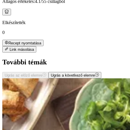
Átlagos értékelés:
4.1
/5
5 csillagból
Elkészítették
0
Recept nyomtatása
Link másolása
További témák
Ugrás az előző elemre
Ugrás a következő elemre