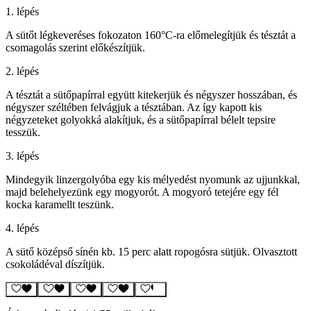
1. lépés
A sütőt légkeveréses fokozaton 160°C-ra előmelegítjük és tésztát a
csomagolás szerint előkészítjük.
2. lépés
A tésztát a sütőpapírral együtt kitekerjük és négyszer hosszában, és
négyszer széltében felvágjuk a tésztában. Az így kapott kis
négyzeteket golyokká alakítjuk, és a sütőpapírral bélelt tepsire
tesszük.
3. lépés
Mindegyik linzergolyóba egy kis mélyedést nyomunk az ujjunkkal,
majd belehelyezünk egy mogyorót. A mogyoró tetejére egy fél
kocka karamellt teszünk.
4. lépés
A sütő középső sínén kb. 15 perc alatt ropogósra sütjük. Olvasztott
csokoládéval díszítjük.