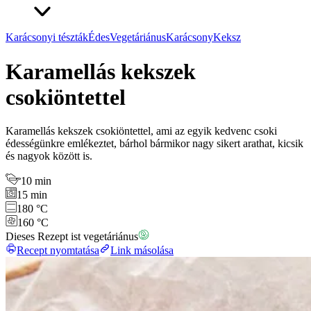
Karácsonyi tészták
Édes
Vegetáriánus
Karácsony
Keksz
Karamellás kekszek
csokiöntettel
Karamellás kekszek csokiöntettel, ami az egyik kedvenc csoki
édességünkre emlékeztet, bárhol bármikor nagy sikert arathat, kicsik
és nagyok között is.
10 min
15 min
180 °C
160 °C
Dieses Rezept ist vegetáriánus
Recept nyomtatása
Link másolása