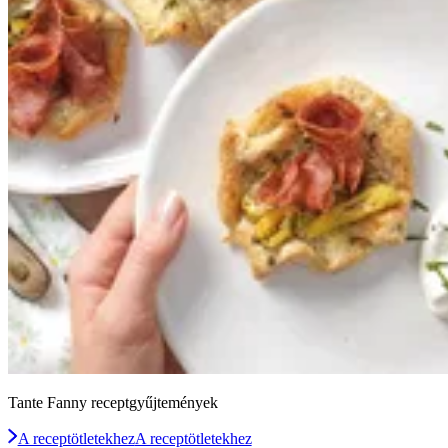
Tante Fanny receptgyűjtemények
A receptötletekhez
A receptötletekhez