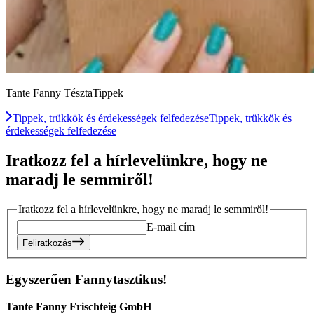
Tante Fanny TésztaTippek
Tippek, trükkök és érdekességek felfedezése
Tippek, trükkök és
érdekességek felfedezése
Iratkozz fel a hírlevelünkre, hogy ne
maradj le semmiről!
Iratkozz fel a hírlevelünkre, hogy ne maradj le semmiről!
E-mail cím
Feliratkozás
Egyszerűen Fannytasztikus!
Tante Fanny Frischteig GmbH