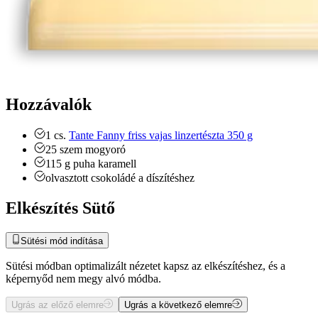
Hozzávalók
1
cs.
Tante Fanny friss vajas linzertészta 350 g
25
szem
mogyoró
115
g
puha karamell
olvasztott csokoládé a díszítéshez
Elkészítés Sütő
Sütési mód indítása
Sütési módban optimalizált nézetet kapsz az elkészítéshez, és a
képernyőd nem megy alvó módba.
Ugrás az előző elemre
Ugrás a következő elemre