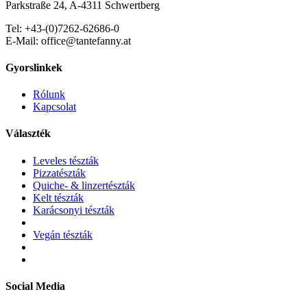
Parkstraße 24, A-4311 Schwertberg
Tel: +43-(0)7262-62686-0
E-Mail: office@tantefanny.at
Gyorslinkek
Rólunk
Kapcsolat
Választék
Leveles tészták
Pizzatészták
Quiche- & linzertészták
Kelt tészták
Karácsonyi tészták
Vegán tészták
Social Media