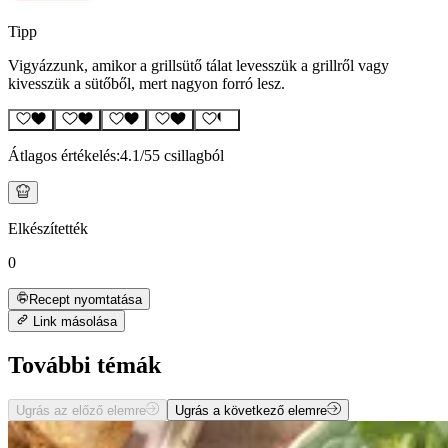
Tipp
Vigyázzunk, amikor a grillsütő tálat levesszük a grillről vagy
kivesszük a sütőből, mert nagyon forró lesz.
Átlagos értékelés:
4.1
/5
5 csillagból
Elkészítették
0
Recept nyomtatása
Link másolása
További témák
Ugrás az előző elemre
Ugrás a következő elemre