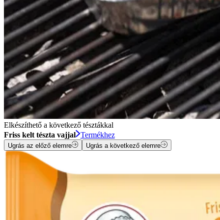
Elkészíthető a következő tésztákkal
Friss kelt tészta vajjal
Termékhez
Ugrás az előző elemre
Ugrás a következő elemre