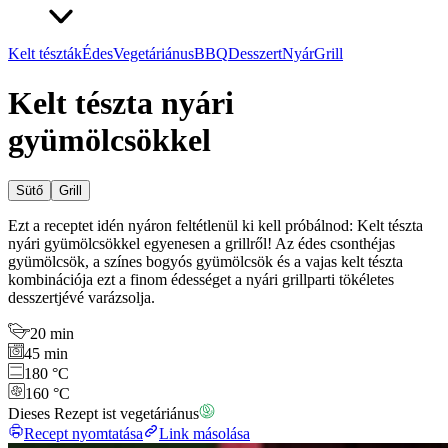
Kelt tészták
Édes
Vegetáriánus
BBQ
Desszert
Nyár
Grill
Kelt tészta nyári
gyümölcsökkel
Sütő
Grill
Ezt a receptet idén nyáron feltétlenül ki kell próbálnod: Kelt tészta
nyári gyümölcsökkel egyenesen a grillről! Az édes csonthéjas
gyümölcsök, a színes bogyós gyümölcsök és a vajas kelt tészta
kombinációja ezt a finom édességet a nyári grillparti tökéletes
desszertjévé varázsolja.
20 min
45 min
180 °C
160 °C
Dieses Rezept ist vegetáriánus
Recept nyomtatása
Link másolása