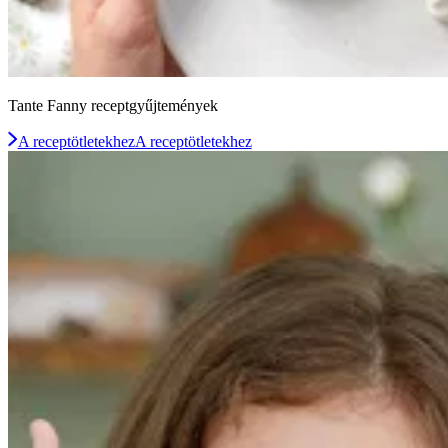
Tante Fanny receptgyűjtemények
A receptötletekhez
A receptötletekhez