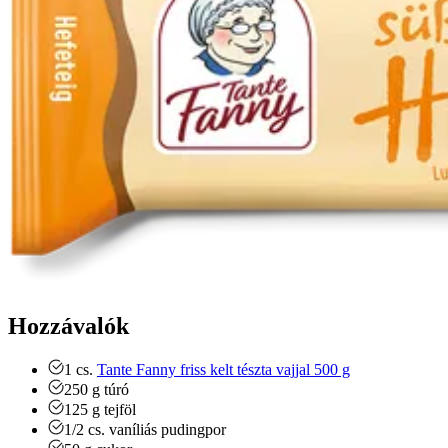
Hozzávalók
1
cs.
Tante Fanny friss kelt tészta vajjal 500 g
250
g
túró
125
g
tejföl
1/2
cs.
vaníliás pudingpor