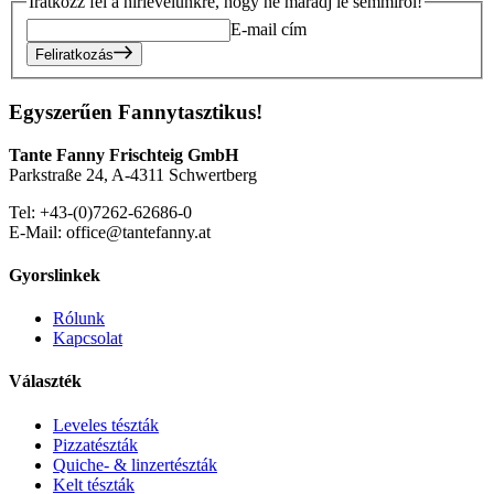
Iratkozz fel a hírlevelünkre, hogy ne maradj le semmiről!
E-mail cím
Feliratkozás
Egyszerűen Fannytasztikus!
Tante Fanny Frischteig GmbH
Parkstraße 24, A-4311 Schwertberg
Tel: +43-(0)7262-62686-0
E-Mail: office@tantefanny.at
Gyorslinkek
Rólunk
Kapcsolat
Választék
Leveles tészták
Pizzatészták
Quiche- & linzertészták
Kelt tészták