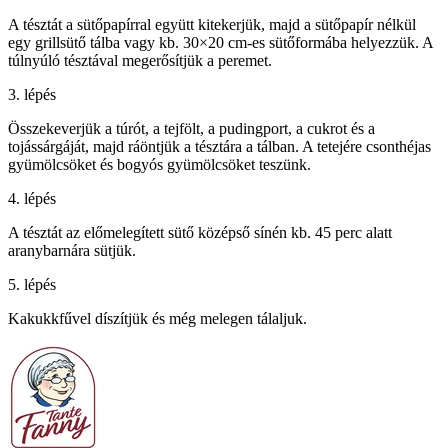
A tésztát a sütőpapírral együtt kitekerjük, majd a sütőpapír nélkül
egy grillsütő tálba vagy kb. 30×20 cm-es sütőformába helyezzük. A
túlnyúló tésztával megerősítjük a peremet.
3. lépés
Összekeverjük a túrót, a tejfölt, a pudingport, a cukrot és a
tojássárgáját, majd ráöntjük a tésztára a tálban. A tetejére csonthéjas
gyümölcsöket és bogyós gyümölcsöket teszünk.
4. lépés
A tésztát az előmelegített sütő középső sínén kb. 45 perc alatt
aranybarnára sütjük.
5. lépés
Kakukkfűvel díszítjük és még melegen tálaljuk.