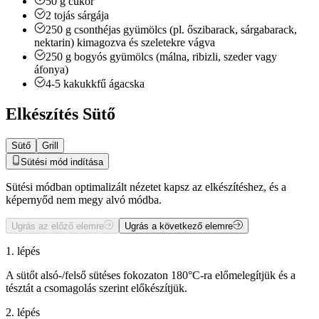
50
g
cukor
2
tojás sárgája
250
g
csonthéjas gyümölcs (pl. őszibarack, sárgabarack,
nektarin)
kimagozva és szeletekre vágva
250
g
bogyós gyümölcs (málna, ribizli, szeder vagy
áfonya)
4-5
kakukkfű ágacska
Elkészítés Sütő
Sütő
Grill
Sütési mód indítása
Sütési módban optimalizált nézetet kapsz az elkészítéshez, és a
képernyőd nem megy alvó módba.
Ugrás az előző elemre
Ugrás a következő elemre
1. lépés
A sütőt alsó-/felső sütéses fokozaton 180°C-ra előmelegítjük és a
tésztát a csomagolás szerint előkészítjük.
2. lépés