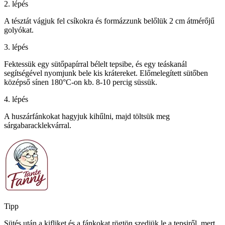
2. lépés
A tésztát vágjuk fel csíkokra és formázzunk belőlük 2 cm átmérőjű
golyókat.
3. lépés
Fektessük egy sütőpapírral bélelt tepsibe, és egy teáskanál
segítségével nyomjunk bele kis krátereket. Előmelegített sütőben
középső sínen 180°C-on kb. 8-10 percig süssük.
4. lépés
A huszárfánkokat hagyjuk kihűlni, majd töltsük meg
sárgabaracklekvárral.
Tipp
Sütés után a kifliket és a fánkokat rögtön szedjük le a tepsiről, mert