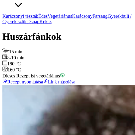
Karácsonyi tészták
Édes
Vegetáriánus
Karácsony
Farsang
Gyerekbuli /
Gyerek születésnap
Keksz
Huszárfánkok
15 min
8-10 min
180 °C
160 °C
Dieses Rezept ist vegetáriánus
Recept nyomtatása
Link másolása