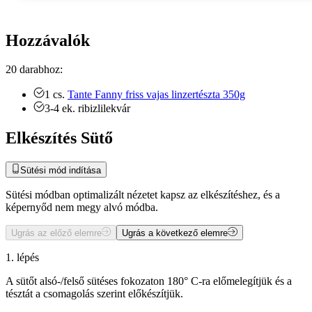
Hozzávalók
20 darabhoz:
1
cs.
Tante Fanny friss vajas linzertészta 350g
3-4
ek.
ribizlilekvár
Elkészítés Sütő
Sütési mód indítása
Sütési módban optimalizált nézetet kapsz az elkészítéshez, és a
képernyőd nem megy alvó módba.
Ugrás az előző elemre
Ugrás a következő elemre
1. lépés
A sütőt alsó-/felső sütéses fokozaton 180° C-ra előmelegítjük és a
tésztát a csomagolás szerint előkészítjük.