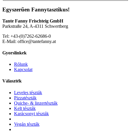
Egyszerűen Fannytasztikus!
Tante Fanny Frischteig GmbH
Parkstraße 24, A-4311 Schwertberg
Tel: +43-(0)7262-62686-0
E-Mail: office@tantefanny.at
Gyorslinkek
Rólunk
Kapcsolat
Választék
Leveles tészták
Pizzatészták
Quiche- & linzertészták
Kelt tészták
Karácsonyi tészták
Vegán tészták