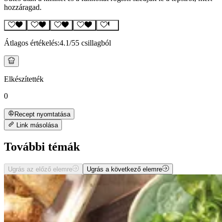
hozzáragad.
Átlagos értékelés:
4.1
/5
5 csillagból
Elkészítették
0
Recept nyomtatása
Link másolása
További témák
Ugrás az előző elemre
Ugrás a következő elemre