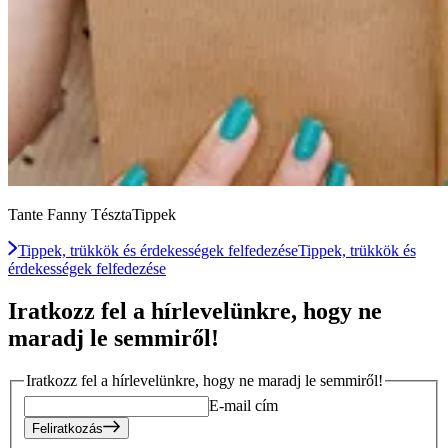
Tante Fanny TésztaTippek
Tippek, trükkök és érdekességek felfedezése
Tippek, trükkök és
érdekességek felfedezése
Iratkozz fel a hírlevelünkre, hogy ne
maradj le semmiről!
Iratkozz fel a hírlevelünkre, hogy ne maradj le semmiről!
E-mail cím
Feliratkozás