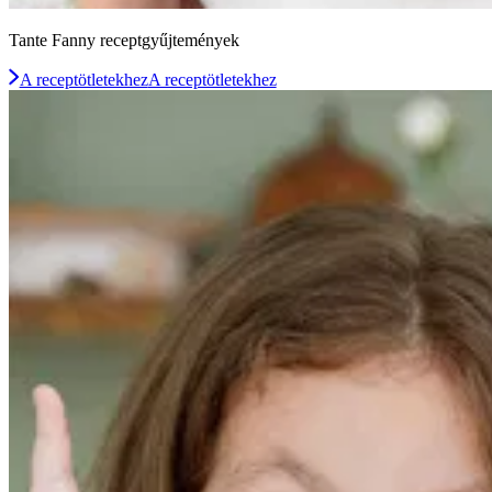
Tante Fanny receptgyűjtemények
A receptötletekhez
A receptötletekhez