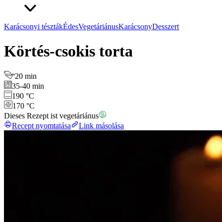
Karácsonyi tészták
Édes
Vegetáriánus
Karácsony
Desszert
Körtés-csokis torta
20 min
35-40 min
190 °C
170 °C
Dieses Rezept ist vegetáriánus
Recept nyomtatása
Link másolása