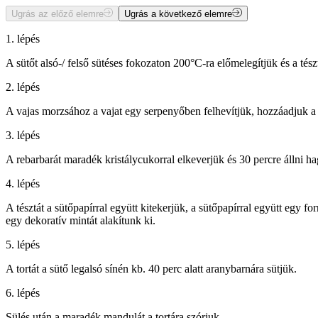
Ugrás az előző elemre
Ugrás a következő elemre
1. lépés
A sütőt alsó-/ felső sütéses fokozaton 200°C-ra előmelegítjük és a tész
2. lépés
A vajas morzsához a vajat egy serpenyőben felhevítjük, hozzáadjuk a z
3. lépés
A rebarbarát maradék kristálycukorral elkeverjük és 30 percre állni ha
4. lépés
A tésztát a sütőpapírral együtt kitekerjük, a sütőpapírral együtt egy f
egy dekoratív mintát alakítunk ki.
5. lépés
A tortát a sütő legalsó sínén kb. 40 perc alatt aranybarnára sütjük.
6. lépés
Sülés után a maradék mandulát a tortára szórjuk.