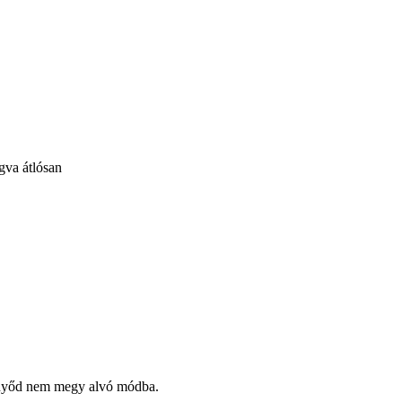
gva átlósan
ernyőd nem megy alvó módba.