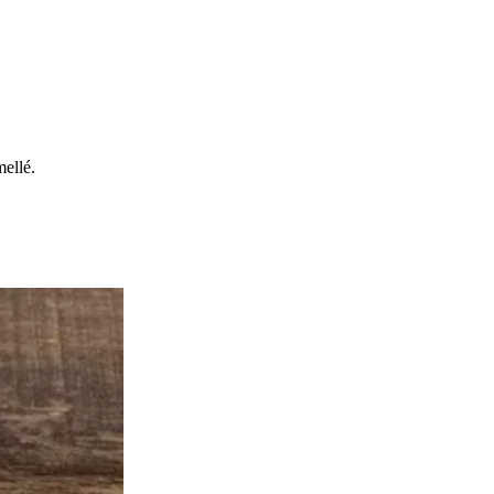
ellé.