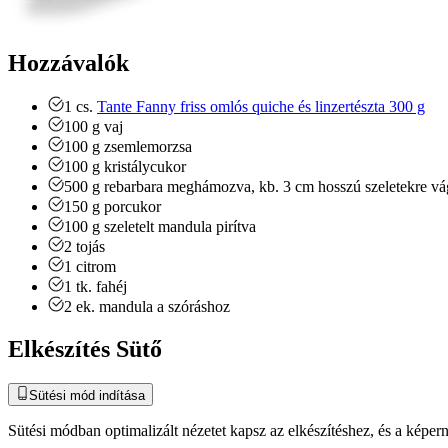
Hozzávalók
1
cs.
Tante Fanny friss omlós quiche és linzertészta 300 g
100
g
vaj
100
g
zsemlemorzsa
100
g
kristálycukor
500
g
rebarbara
meghámozva, kb. 3 cm hosszú szeletekre vá
150
g
porcukor
100
g
szeletelt mandula
pirítva
2
tojás
1
citrom
1
tk.
fahéj
2
ek.
mandula
a szóráshoz
Elkészítés Sütő
Sütési mód indítása
Sütési módban optimalizált nézetet kapsz az elkészítéshez, és a kép