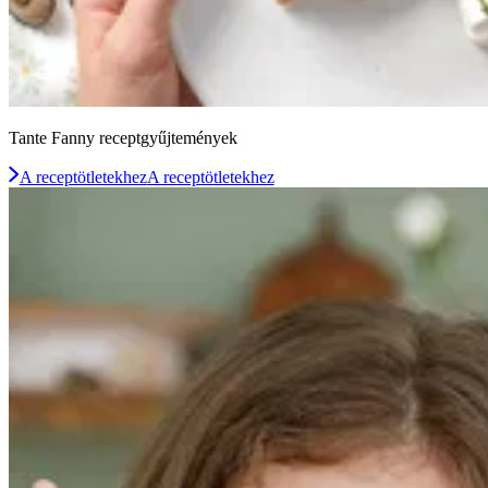
Tante Fanny receptgyűjtemények
A receptötletekhez
A receptötletekhez