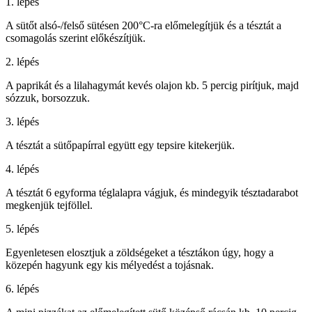
1. lépés
A sütőt alsó-/felső sütésen 200°C-ra előmelegítjük és a tésztát a
csomagolás szerint előkészítjük.
2. lépés
A paprikát és a lilahagymát kevés olajon kb. 5 percig pirítjuk, majd
sózzuk, borsozzuk.
3. lépés
A tésztát a sütőpapírral együtt egy tepsire kitekerjük.
4. lépés
A tésztát 6 egyforma téglalapra vágjuk, és mindegyik tésztadarabot
megkenjük tejföllel.
5. lépés
Egyenletesen elosztjuk a zöldségeket a tésztákon úgy, hogy a
közepén hagyunk egy kis mélyedést a tojásnak.
6. lépés