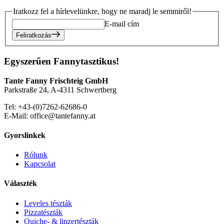
Iratkozz fel a hírlevelünkre, hogy ne maradj le semmiről!
E-mail cím
Feliratkozás
Egyszerűen Fannytasztikus!
Tante Fanny Frischteig GmbH
Parkstraße 24, A-4311 Schwertberg
Tel: +43-(0)7262-62686-0
E-Mail: office@tantefanny.at
Gyorslinkek
Rólunk
Kapcsolat
Választék
Leveles tészták
Pizzatészták
Quiche- & linzertészták