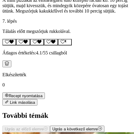
A mini pizzákat az előmelegített sütő középső rácsán kb. 10 percig
sütjük, majd kivesszük, és mindegyik közepére óvatosan egy tojást
ütünk. Megszórjuk kakukkfűvel és további 10 percig sütjük.
7. lépés
Tálalás előtt megszórjuk rukkolával.
Átlagos értékelés:
4.1
/5
5 csillagból
Elkészítették
0
Recept nyomtatása
Link másolása
További témák
Ugrás az előző elemre
Ugrás a következő elemre