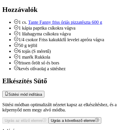
Hozzávalók
1
cs.
Tante Fanny friss óriás pizzatészta 600 g
1
kápia paprika
csíkokra vágva
1
lilahagyma
csíkokra vágva
1/4
csokor
Friss kakukkfű levelei
apróra vágva
50
g
tejföl
6
tojás (S méretű)
1
marék
Rukkola
frissen őrölt só és bors
kevés olívaolaj a sütéshez
Elkészítés Sütő
Sütési mód indítása
Sütési módban optimalizált nézetet kapsz az elkészítéshez, és a
képernyőd nem megy alvó módba.
Ugrás az előző elemre
Ugrás a következő elemre