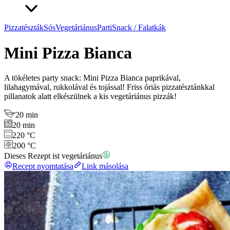
Pizzatészták
Sós
Vegetáriánus
Parti
Snack / Falatkák
Mini Pizza Bianca
A tökéletes party snack: Mini Pizza Bianca paprikával,
lilahagymával, rukkolával és tojással! Friss óriás pizzatésztánkkal
pillanatok alatt elkészülnek a kis vegetáriánus pizzák!
20 min
20 min
220 °C
200 °C
Dieses Rezept ist vegetáriánus
Recept nyomtatása
Link másolása