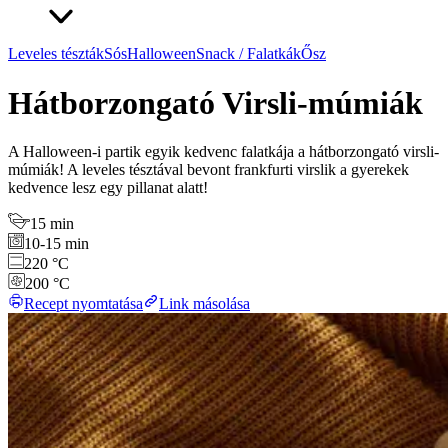
Leveles tészták
Sós
Halloween
Snack / Falatkák
Ősz
Hátborzongató Virsli-múmiák
A Halloween-i partik egyik kedvenc falatkája a hátborzongató virsli-
múmiák! A leveles tésztával bevont frankfurti virslik a gyerekek
kedvence lesz egy pillanat alatt!
15 min
10-15 min
220 °C
200 °C
Recept nyomtatása
Link másolása