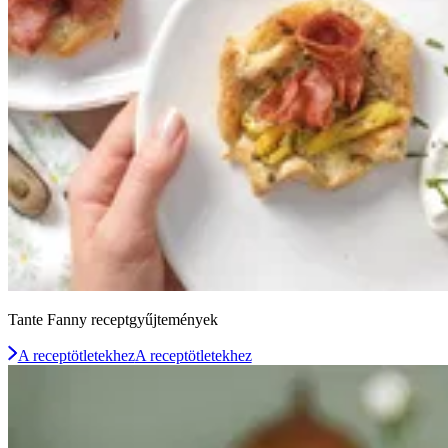
Tante Fanny receptgyűjtemények
A receptötletekhez
A receptötletekhez