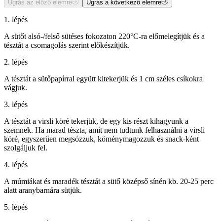
Ugrás az előző elemre
Ugrás a következő elemre
1. lépés
A sütőt alsó-/felső sütéses fokozaton 220°C-ra előmelegítjük és a
tésztát a csomagolás szerint előkészítjük.
2. lépés
A tésztát a sütőpapírral együtt kitekerjük és 1 cm széles csíkokra
vágjuk.
3. lépés
A tésztát a virsli köré tekerjük, de egy kis részt kihagyunk a
szemnek. Ha marad tészta, amit nem tudtunk felhasználni a virsli
köré, egyszerűen megsózzuk, köménymagozzuk és snack-ként
szolgáljuk fel.
4. lépés
A múmiákat és maradék tésztát a sütő középső sínén kb. 20-25 perc
alatt aranybarnára sütjük.
5. lépés