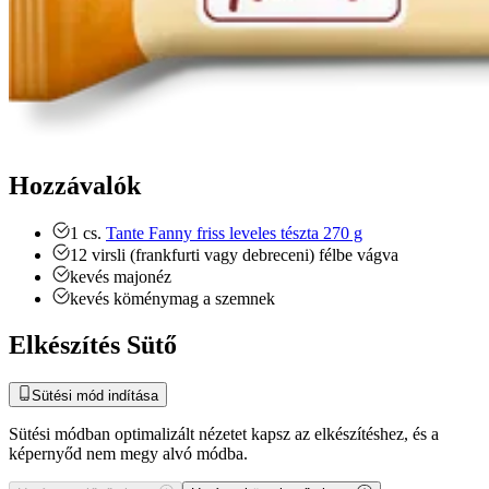
Hozzávalók
1
cs.
Tante Fanny friss leveles tészta 270 g
12
virsli (frankfurti vagy debreceni)
félbe vágva
kevés majonéz
kevés köménymag a szemnek
Elkészítés Sütő
Sütési mód indítása
Sütési módban optimalizált nézetet kapsz az elkészítéshez, és a
képernyőd nem megy alvó módba.