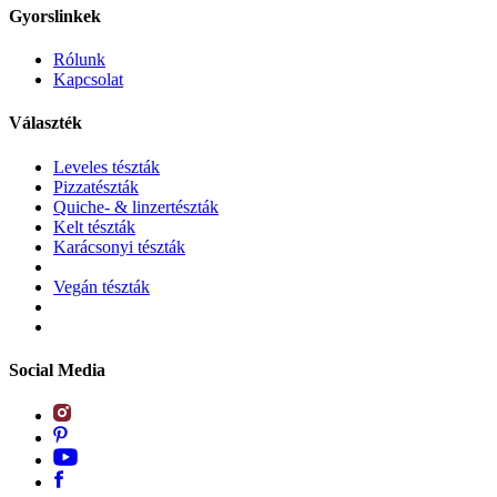
Gyorslinkek
Rólunk
Kapcsolat
Választék
Leveles tészták
Pizzatészták
Quiche- & linzertészták
Kelt tészták
Karácsonyi tészták
Vegán tészták
Social Media