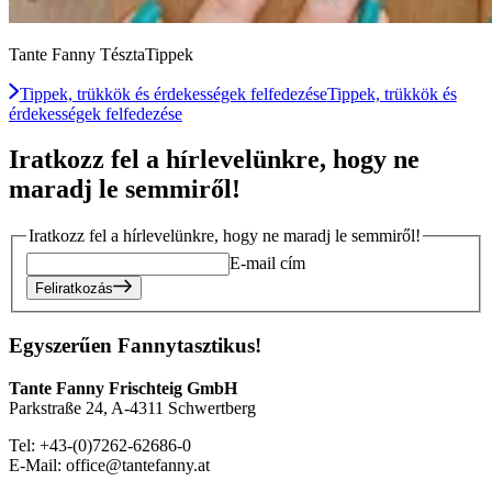
Tante Fanny TésztaTippek
Tippek, trükkök és érdekességek felfedezése
Tippek, trükkök és
érdekességek felfedezése
Iratkozz fel a hírlevelünkre, hogy ne
maradj le semmiről!
Iratkozz fel a hírlevelünkre, hogy ne maradj le semmiről!
E-mail cím
Feliratkozás
Egyszerűen Fannytasztikus!
Tante Fanny Frischteig GmbH
Parkstraße 24, A-4311 Schwertberg
Tel: +43-(0)7262-62686-0
E-Mail: office@tantefanny.at