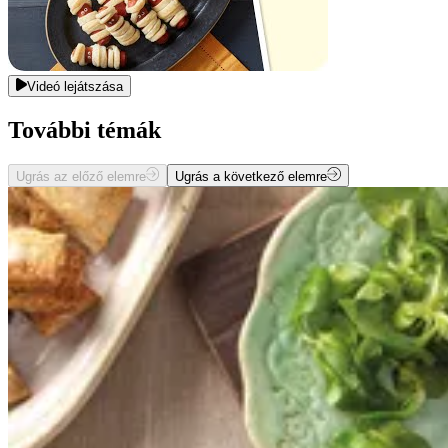
Videó lejátszása
További témák
Ugrás az előző elemre
Ugrás a következő elemre