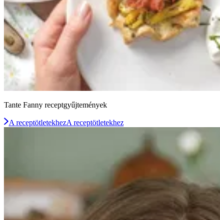
Tante Fanny receptgyűjtemények
A receptötletekhez
A receptötletekhez