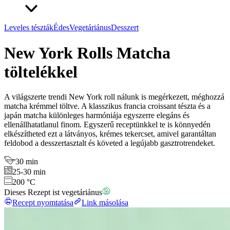
Leveles tészták
Édes
Vegetáriánus
Desszert
New York Rolls Matcha
töltelékkel
A világszerte trendi New York roll nálunk is megérkezett, méghozzá
matcha krémmel töltve. A klasszikus francia croissant tészta és a
japán matcha különleges harmóniája egyszerre elegáns és
ellenállhatatlanul finom. Egyszerű receptünkkel te is könnyedén
elkészítheted ezt a látványos, krémes tekercset, amivel garantáltan
feldobod a desszertasztalt és követed a legújabb gasztrotrendeket.
30 min
25-30 min
200 °C
Dieses Rezept ist vegetáriánus
Recept nyomtatása
Link másolása