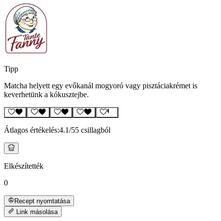
Tipp
Matcha helyett egy evőkanál mogyoró vagy pisztáciakrémet is
keverhetünk a kókusztejbe.
Átlagos értékelés:
4.1
/5
5 csillagból
Elkészítették
0
Recept nyomtatása
Link másolása