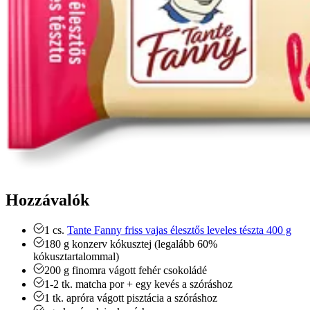
Hozzávalók
1
cs.
Tante Fanny friss vajas élesztős leveles tészta 400 g
180
g
konzerv kókusztej
(legalább 60%
kókusztartalommal)
200
g
finomra vágott fehér csokoládé
1-2
tk.
matcha por + egy kevés a szóráshoz
1
tk.
apróra vágott pisztácia a szóráshoz