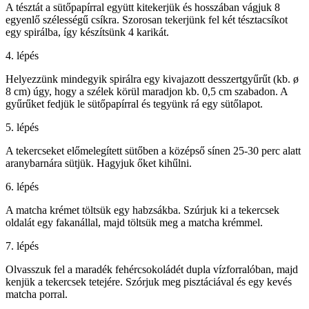
A tésztát a sütőpapírral együtt kitekerjük és hosszában vágjuk 8
egyenlő szélességű csíkra. Szorosan tekerjünk fel két tésztacsíkot
egy spirálba, így készítsünk 4 karikát.
4. lépés
Helyezzünk mindegyik spirálra egy kivajazott desszertgyűrűt (kb. ø
8 cm) úgy, hogy a szélek körül maradjon kb. 0,5 cm szabadon. A
gyűrűket fedjük le sütőpapírral és tegyünk rá egy sütőlapot.
5. lépés
A tekercseket előmelegített sütőben a középső sínen 25-30 perc alatt
aranybarnára sütjük. Hagyjuk őket kihűlni.
6. lépés
A matcha krémet töltsük egy habzsákba. Szúrjuk ki a tekercsek
oldalát egy fakanállal, majd töltsük meg a matcha krémmel.
7. lépés
Olvasszuk fel a maradék fehércsokoládét dupla vízforralóban, majd
kenjük a tekercsek tetejére. Szórjuk meg pisztáciával és egy kevés
matcha porral.