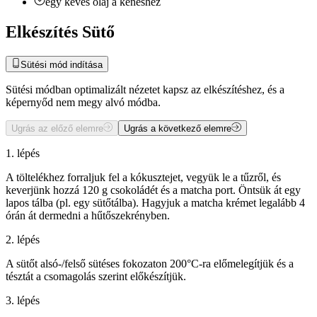
egy kevés olaj a kenéshez
Elkészítés Sütő
Sütési mód indítása
Sütési módban optimalizált nézetet kapsz az elkészítéshez, és a
képernyőd nem megy alvó módba.
Ugrás az előző elemre
Ugrás a következő elemre
1. lépés
A töltelékhez forraljuk fel a kókusztejet, vegyük le a tűzről, és
keverjünk hozzá 120 g csokoládét és a matcha port. Öntsük át egy
lapos tálba (pl. egy sütőtálba). Hagyjuk a matcha krémet legalább 4
órán át dermedni a hűtőszekrényben.
2. lépés
A sütőt alsó-/felső sütéses fokozaton 200°C-ra előmelegítjük és a
tésztát a csomagolás szerint előkészítjük.
3. lépés