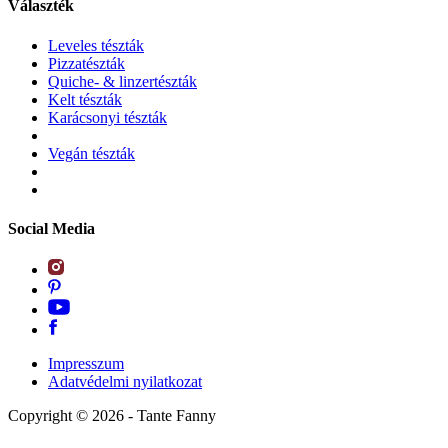
Választék
Leveles tészták
Pizzatészták
Quiche- & linzertészták
Kelt tészták
Karácsonyi tészták
Vegán tészták
Social Media
Impresszum
Adatvédelmi nyilatkozat
Copyright ©
2026
- Tante Fanny