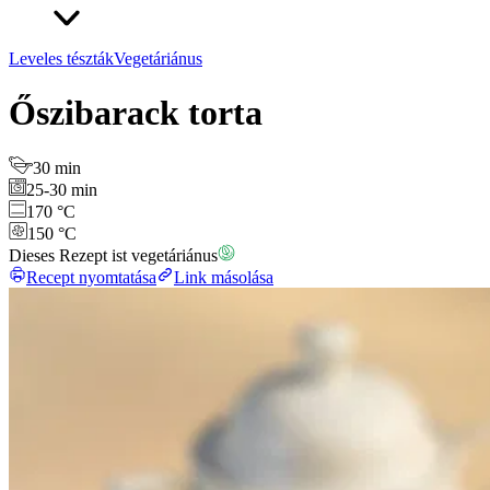
Leveles tészták
Vegetáriánus
Őszibarack torta
30 min
25-30 min
170 °C
150 °C
Dieses Rezept ist vegetáriánus
Recept nyomtatása
Link másolása