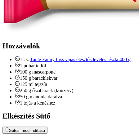
Hozzávalók
1
cs.
Tante Fanny friss vajas élesztős leveles tészta 400 g
1
pohár
tejföl
100
g
mascarpone
150
g
baracklekvár
125
ml
tejszín
250
g
őszibarack (konzerv)
50
g
mandula
darálva
1
tojás a kenéshez
Elkészítés Sütő
Sütési mód indítása