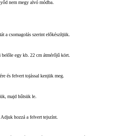
ernyőd nem megy alvó módba.
tát a csomagolás szerint előkészítjük.
ki belőle egy kb. 22 cm átmérőjű kört.
re és felvert tojással kenjük meg.
ük, majd hűtsük le.
 Adjuk hozzá a felvert tejszínt.