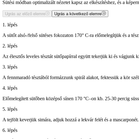
Sütési módban optimalizált nézetet kapsz az elkészítéshez, és a kép
Ugrás az előző elemre
Ugrás a következő elemre
1. lépés
A sütőt alsó-/felső sütéses fokozaton 170° C-ra előmelegítjük és a tész
2. lépés
Az élesztős leveles tésztát sütőpapírral együtt tekerjük ki és vágjunk 
3. lépés
A fennmaradó tésztából formázzunk spirál alakot, fektessük a kör szélé
4. lépés
Előmelegített sütőben középső sínen 170 °C–on kb. 25-30 percig süss
5. lépés
A tejfölt keverjük simára, adjuk hozzá a lekvár felét és a mascarponét.
6. lépés