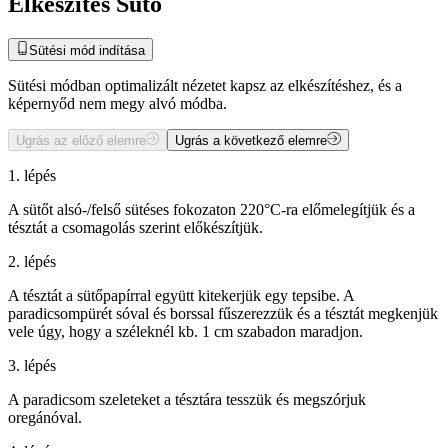
Elkészítés Sütő
Sütési mód indítása
Sütési módban optimalizált nézetet kapsz az elkészítéshez, és a
képernyőd nem megy alvó módba.
Ugrás az előző elemre
Ugrás a következő elemre
1. lépés
A sütőt alsó-/felső sütéses fokozaton 220°C-ra előmelegítjük és a
tésztát a csomagolás szerint előkészítjük.
2. lépés
A tésztát a sütőpapírral együtt kitekerjük egy tepsibe. A
paradicsompürét sóval és borssal fűszerezzük és a tésztát megkenjük
vele úgy, hogy a széleknél kb. 1 cm szabadon maradjon.
3. lépés
A paradicsom szeleteket a tésztára tesszük és megszórjuk
oregánóval.