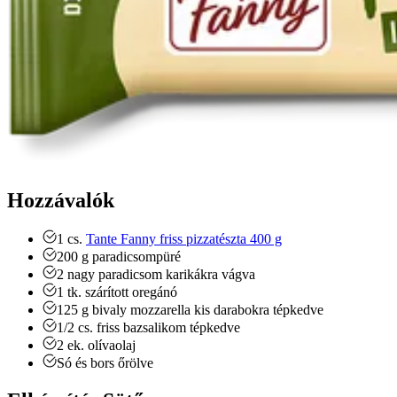
Hozzávalók
1
cs.
Tante Fanny friss pizzatészta 400 g
200
g
paradicsompüré
2
nagy
paradicsom
karikákra vágva
1
tk.
szárított oregánó
125
g
bivaly mozzarella
kis darabokra tépkedve
1/2
cs.
friss bazsalikom
tépkedve
2
ek.
olívaolaj
Só és bors
őrölve