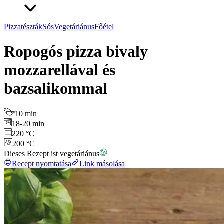
Pizzatészták
Sós
Vegetáriánus
Főétel
Ropogós pizza bivaly
mozzarellával és
bazsalikommal
10 min
18-20 min
220 °C
200 °C
Dieses Rezept ist vegetáriánus
Recept nyomtatása
Link másolása