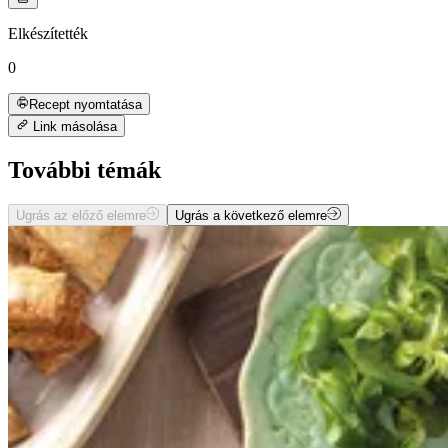
Elkészítették
0
Recept nyomtatása
Link másolása
További témák
Ugrás az előző elemre
Ugrás a következő elemre