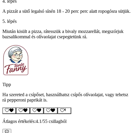
4. lépés
A pizzát a sütő legalsó sínén 18 - 20 perc perc alatt ropogósra sütjük.
5. lépés
Miután kisült a pizza, rátesszük a bivaly mozzarellát, megszórjuk
bazsalikommal és olívaolajat csepegtetünk rá.
Tipp
Ha szereted a csípőset, használhatsz csípős olívaolajat, vagy tehetsz
rá pepperoni paprikát is.
Átlagos értékelés:
4.1
/5
5 csillagból