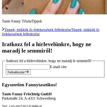
Tante Fanny TésztaTippek
Tippek, trükkök és érdekességek felfedezése
Tippek, trükkök és
érdekességek felfedezése
Iratkozz fel a hírlevelünkre, hogy ne
maradj le semmiről!
Iratkozz fel a hírlevelünkre, hogy ne maradj le semmiről!
E-mail cím
Feliratkozás
Egyszerűen Fannytasztikus!
Tante Fanny Frischteig GmbH
Parkstraße 24, A-4311 Schwertberg
Tel: +43-(0)7262-62686-0