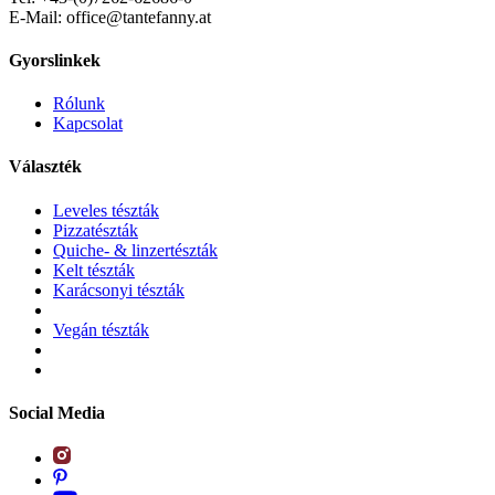
E-Mail: office@tantefanny.at
Gyorslinkek
Rólunk
Kapcsolat
Választék
Leveles tészták
Pizzatészták
Quiche- & linzertészták
Kelt tészták
Karácsonyi tészták
Vegán tészták
Social Media