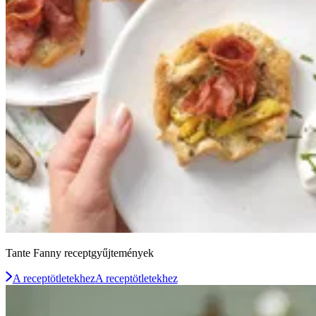
Tante Fanny receptgyűjtemények
A receptötletekhez
A receptötletekhez