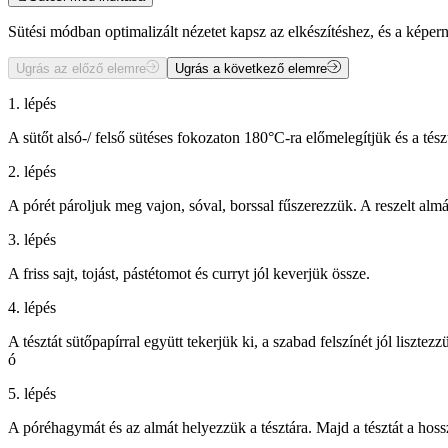
Sütési módban optimalizált nézetet kapsz az elkészítéshez, és a kép
Ugrás az előző elemre
Ugrás a következő elemre
1. lépés
A sütőt alsó-/ felső sütéses fokozaton 180°C-ra előmelegítjük és a tész
2. lépés
A pórét pároljuk meg vajon, sóval, borssal fűszerezzük. A reszelt alm
3. lépés
A friss sajt, tojást, pástétomot és curryt jól keverjük össze.
4. lépés
A tésztát sütőpapírral együtt tekerjük ki, a szabad felszínét jól liszt
ó
5. lépés
A póréhagymát és az almát helyezzük a tésztára. Majd a tésztát a hossz