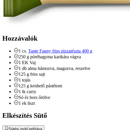
Hozzávalók
1
cs.
Tante Fanny friss pizzatészta 400 g
250
g
póréhagyma
karikára vágva
1
EK
Vaj
1
db
alma
hámozva, magozva, reszelve
125
g
friss sajt
1
tojás
125
g
kenhető pástétom
1
tk
curry
Só és bors
őrölve
1
ek
liszt
Elkészítés Sütő
Sütési mód indítása