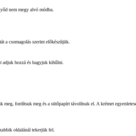
ernyőd nem megy alvó módba.
tát a csomagolás szerint előkészítjük.
át adjuk hozzá és hagyjuk kihűlni.
ezzük meg, fordítsuk meg és a sütőpapírt távolítsuk el. A krémet egyenlet
abbik oldalánál tekerjük fel.