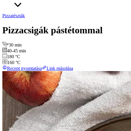
Pizzatészták
Pizzacsigák pástétommal
30 min
40-45 min
180 °C
160 °C
Recept nyomtatása
Link másolása