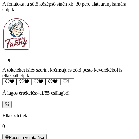
A fonatokat a sütő középső sínén kb. 30 perc alatt aranybarnára
sütjük.
Tipp
A tölteléket ízlés szerint krémsajt és zöld pesto keverékéből is
elkészíthetjük.
Átlagos értékelés:
4.1
/5
5 csillagból
Elkészítették
0
Recept nyomtatása