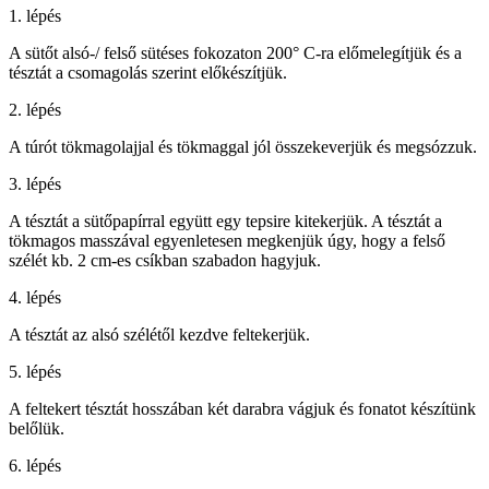
1. lépés
A sütőt alsó-/ felső sütéses fokozaton 200° C-ra előmelegítjük és a
tésztát a csomagolás szerint előkészítjük.
2. lépés
A túrót tökmagolajjal és tökmaggal jól összekeverjük és megsózzuk.
3. lépés
A tésztát a sütőpapírral együtt egy tepsire kitekerjük. A tésztát a
tökmagos masszával egyenletesen megkenjük úgy, hogy a felső
szélét kb. 2 cm-es csíkban szabadon hagyjuk.
4. lépés
A tésztát az alsó szélétől kezdve feltekerjük.
5. lépés
A feltekert tésztát hosszában két darabra vágjuk és fonatot készítünk
belőlük.
6. lépés