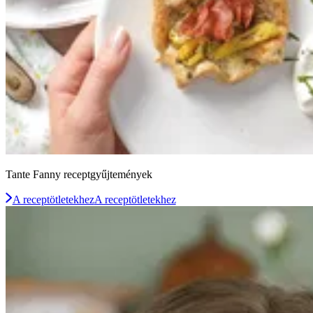
Tante Fanny receptgyűjtemények
A receptötletekhez
A receptötletekhez