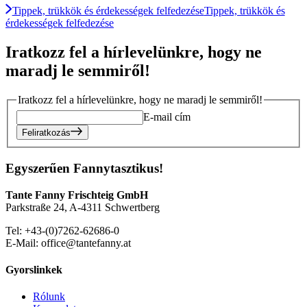
Tippek, trükkök és érdekességek felfedezése
Tippek, trükkök és
érdekességek felfedezése
Iratkozz fel a hírlevelünkre, hogy ne
maradj le semmiről!
Iratkozz fel a hírlevelünkre, hogy ne maradj le semmiről!
E-mail cím
Feliratkozás
Egyszerűen Fannytasztikus!
Tante Fanny Frischteig GmbH
Parkstraße 24, A-4311 Schwertberg
Tel: +43-(0)7262-62686-0
E-Mail: office@tantefanny.at
Gyorslinkek
Rólunk