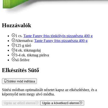
Hozzávalók
1
cs.
Tante Fanny friss tönkölyös pizzatészta 400 g
Alternatíva:
Tante Fanny friss pizzatészta 400 g
125
g
túró
4
ek.
tökmagolaj
3-4
ek.
tökmag
pirítva
só
őrölve
Elkészítés Sütő
Sütési mód indítása
Sütési módban optimalizált nézetet kapsz az elkészítéshez, és a
képernyőd nem megy alvó módba.
Ugrás az előző elemre
Ugrás a következő elemre