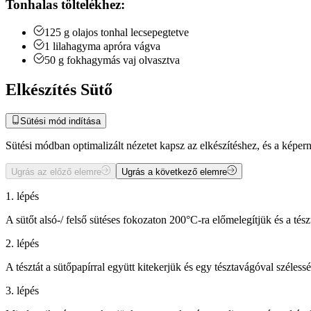
Tonhalas töltelékhez:
125
g
olajos tonhal
lecsepegtetve
1
lilahagyma
apróra vágva
50
g
fokhagymás vaj
olvasztva
Elkészítés Sütő
Sütési mód indítása
Sütési módban optimalizált nézetet kapsz az elkészítéshez, és a kép
Ugrás az előző elemre
Ugrás a következő elemre
1. lépés
A sütőt alsó-/ felső sütéses fokozaton 200°C-ra előmelegítjük és a tész
2. lépés
A tésztát a sütőpapírral együtt kitekerjük és egy tésztavágóval széle
3. lépés