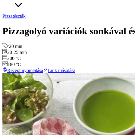
Pizzatészták
Pizzagolyó variációk sonkával és
20 min
20-25 min
200 °C
180 °C
Recept nyomtatása
Link másolása