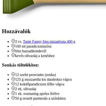
Hozzávalók
2
cs.
Tante Fanny friss pizzatészta 400 g
100
ml
paradicsomszósz
friss bazsalikomlevél
kevés olívaolaj a kenéshez
Sonkás töltelékhez:
12
szelet
prosciutto (sonka)
125
g
mozzarella
kis darabokra vágva
12
koktélparadicsom
félbe vágva
2
ek.
olívaolaj
1
ek.
rozmaring
apróra őrölve
50
g
reszelt parmezán a szóráshoz