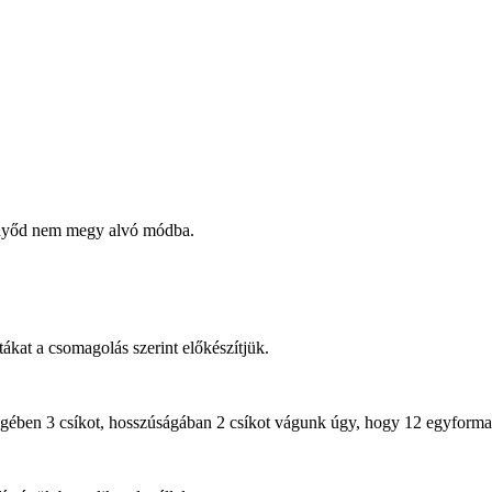
ernyőd nem megy alvó módba.
tákat a csomagolás szerint előkészítjük.
sségében 3 csíkot, hosszúságában 2 csíkot vágunk úgy, hogy 12 egyforma