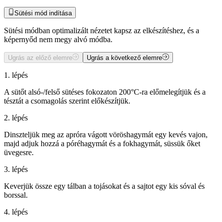
Sütési mód indítása
Sütési módban optimalizált nézetet kapsz az elkészítéshez, és a
képernyőd nem megy alvó módba.
Ugrás az előző elemre
Ugrás a következő elemre
1. lépés
A sütőt alsó-/felső sütéses fokozaton 200°C-ra előmelegítjük és a
tésztát a csomagolás szerint előkészítjük.
2. lépés
Dinszteljük meg az apróra vágott vöröshagymát egy kevés vajon,
majd adjuk hozzá a póréhagymát és a fokhagymát, süssük őket
üvegesre.
3. lépés
Keverjük össze egy tálban a tojásokat és a sajtot egy kis sóval és
borssal.
4. lépés