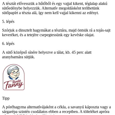
A tésztát elővesszük a hűtőből és egy vajjal kikent, téglalap alakú
sütőedénybe helyezzük. Alternatív megoldásként teríthetünk
sütőpapírt a tészta alá, így nem kell vajjal kikenni az edényt.
5. lépés
Szórjuk a dinsztelt hagymákat a tésztára, majd öntsük rá a tojás-sajt
keveréket, és a tetejére csepegtessünk egy kevéske olajat.
6. lépés
A sütő középső sínére helyezve a tálat, kb. 45 perc alatt
aranybarnára sütjük.
Tipp
A póréhagyma alternatívájaként a cékla, a savanyú káposzta vagy a
sárgarépa szintén csodálatos ebben a receptben. A tölteléket apróra