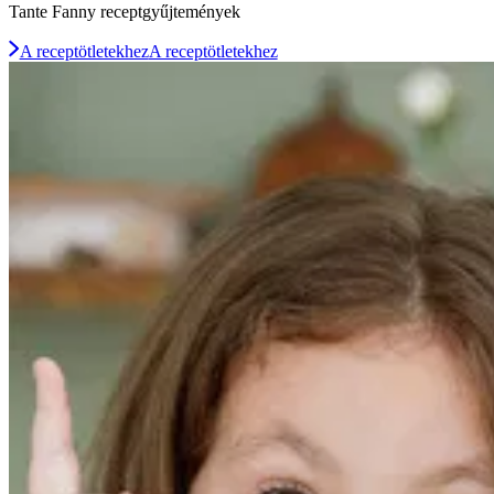
Tante Fanny receptgyűjtemények
A receptötletekhez
A receptötletekhez