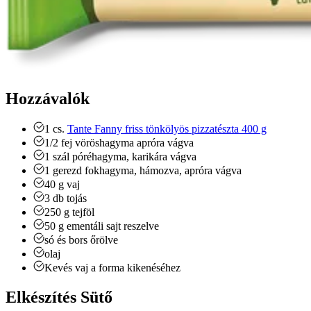
Hozzávalók
1
cs.
Tante Fanny friss tönkölyös pizzatészta 400 g
1/2
fej
vöröshagyma apróra vágva
1
szál
póréhagyma, karikára vágva
1
gerezd
fokhagyma, hámozva, apróra vágva
40
g
vaj
3
db
tojás
250
g
tejföl
50
g
ementáli sajt reszelve
só és bors őrölve
olaj
Kevés vaj a forma kikenéséhez
Elkészítés Sütő