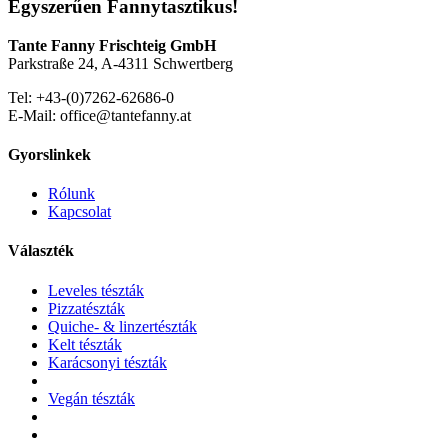
Egyszerűen Fannytasztikus!
Tante Fanny Frischteig GmbH
Parkstraße 24, A-4311 Schwertberg
Tel: +43-(0)7262-62686-0
E-Mail: office@tantefanny.at
Gyorslinkek
Rólunk
Kapcsolat
Választék
Leveles tészták
Pizzatészták
Quiche- & linzertészták
Kelt tészták
Karácsonyi tészták
Vegán tészták