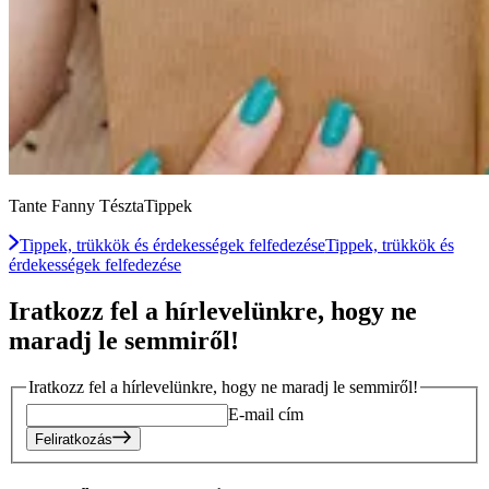
Tante Fanny TésztaTippek
Tippek, trükkök és érdekességek felfedezése
Tippek, trükkök és
érdekességek felfedezése
Iratkozz fel a hírlevelünkre, hogy ne
maradj le semmiről!
Iratkozz fel a hírlevelünkre, hogy ne maradj le semmiről!
E-mail cím
Feliratkozás