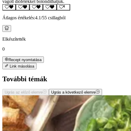
vágott diófélékkel bolondíthatjuk.
Átlagos értékelés:
4.1
/5
5 csillagból
Elkészítették
0
Recept nyomtatása
Link másolása
További témák
Ugrás az előző elemre
Ugrás a következő elemre