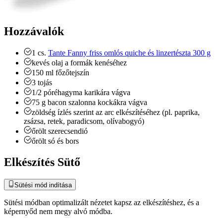
Hozzávalók
1
cs.
Tante Fanny friss omlós quiche és linzertészta 300 g
kevés olaj a formák kenéséhez
150
ml
főzőtejszín
3
tojás
1/2
póréhagyma
karikára vágva
75
g
bacon szalonna
kockákra vágva
zöldség ízlés szerint az arc elkészítéséhez (pl. paprika,
zsázsa, retek, paradicsom, olívabogyó)
őrölt szerecsendió
őrölt só és bors
Elkészítés Sütő
Sütési mód indítása
Sütési módban optimalizált nézetet kapsz az elkészítéshez, és a
képernyőd nem megy alvó módba.