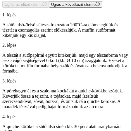
Ugrás az előző elemre
Ugrás a következő elemre
1. lépés
A sütőt alsó-/felső sütéses fokozaton 200°C-ra előmelegítjük és
tésztát a csomagolás szerint előkészítjük. A muffin sütőformát
kikenjük egy kis olajjal.
2. lépés
A tésztát a sütőpapírral együtt kitekerjük, majd egy tésztaforma vagy
tésztavágó segítségével 6 kört (kb. Ø 10 cm) szaggatunk. Ezeket a
köröket a muffin formába helyezzük és óvatosan belenyomkodjuk a
formába.
3. lépés
A póréhagymát és a szalonna kockákat a quiche-körökbe szórjuk.
Keverjük össze a tejszínt, a tojásokat, majd ízesítsük
szerecsendióval, sóval, borssal, és öntsük rá a quiche-körökre. A
maradék tésztával pedig hajat formázhatunk az arcokra.
4. lépés
A quiche-köröket a sütő alsó sínén kb. 30 perc alatt aranybarnára