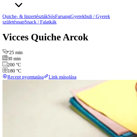
Quiche- & linzertészták
Sós
Farsang
Gyerekbuli / Gyerek
születésnap
Snack / Falatkák
Vicces Quiche Arcok
25 min
30 min
200 °C
180 °C
Recept nyomtatása
Link másolása