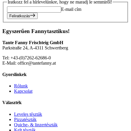
Iratkozz fel a hírlevelünkre, hogy ne maradj le semmiről!
E-mail cím
Feliratkozás
Egyszerűen Fannytasztikus!
Tante Fanny Frischteig GmbH
Parkstraße 24, A-4311 Schwertberg
Tel: +43-(0)7262-62686-0
E-Mail: office@tantefanny.at
Gyorslinkek
Rólunk
Kapcsolat
Választék
Leveles tészták
Pizzatészták
Quiche- & linzertészták
Kelt tészták