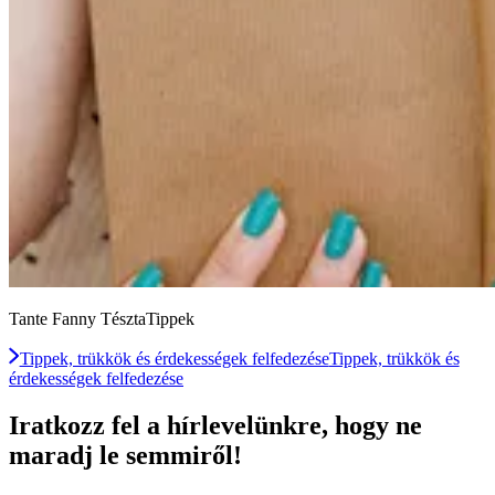
Tante Fanny TésztaTippek
Tippek, trükkök és érdekességek felfedezése
Tippek, trükkök és
érdekességek felfedezése
Iratkozz fel a hírlevelünkre, hogy ne
maradj le semmiről!