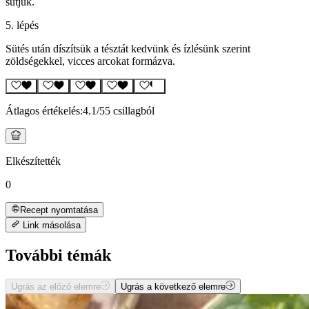
sütjük.
5. lépés
Sütés után díszítsük a tésztát kedvünk és ízlésünk szerint
zöldségekkel, vicces arcokat formázva.
Átlagos értékelés:
4.1
/5
5 csillagból
Elkészítették
0
Recept nyomtatása
Link másolása
További témák
Ugrás az előző elemre
Ugrás a következő elemre