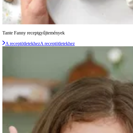
Tante Fanny receptgyűjtemények
A receptötletekhez
A receptötletekhez