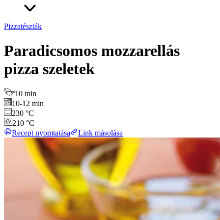
Pizzatészták
Paradicsomos mozzarellás
pizza szeletek
10 min
10-12 min
230 °C
210 °C
Recept nyomtatása
Link másolása