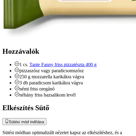
Hozzávalók
1
cs.
Tante Fanny friss pizzatészta 400 g
pizzaszósz vagy paradicsomszósz
250
g
mozzarella
karikákra vágva
3
db
paradicsom
karikákra vágva
némi
friss oregánó
néhány
friss bazsalikom levél
Elkészítés Sütő
Sütési mód indítása
Sütési módban optimalizált nézetet kapsz az elkészítéshez, és a