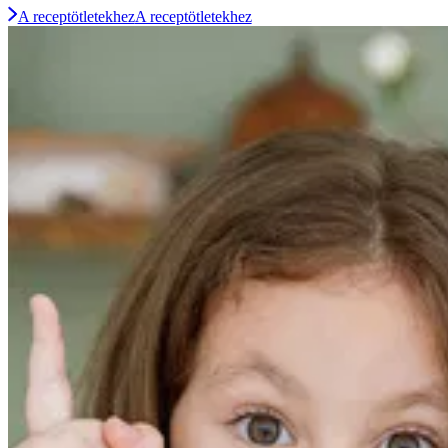
A receptötletekhez
A receptötletekhez