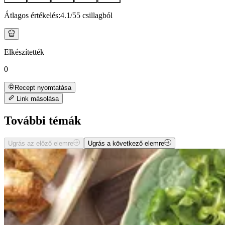
Átlagos értékelés:
4.1
/5
5 csillagból
Elkészítették
0
Recept nyomtatása
Link másolása
További témák
Ugrás az előző elemre
Ugrás a következő elemre