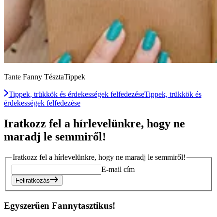
Tante Fanny TésztaTippek
Tippek, trükkök és érdekességek felfedezése
Tippek, trükkök és
érdekességek felfedezése
Iratkozz fel a hírlevelünkre, hogy ne
maradj le semmiről!
Iratkozz fel a hírlevelünkre, hogy ne maradj le semmiről!
E-mail cím
Feliratkozás
Egyszerűen Fannytasztikus!