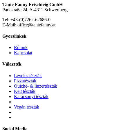
Tante Fanny Frischteig GmbH
Parkstraße 24, A-4311 Schwertberg
Tel: +43-(0)7262-62686-0
E-Mail: office@tantefanny.at
Gyorslinkek
Rólunk
Kapcsolat
Választék
Leveles tészták
Pizzatészták
Quiche- & linzertészták
Kelt tészták
Karácsonyi tészták
Vegán tészták
Social Media