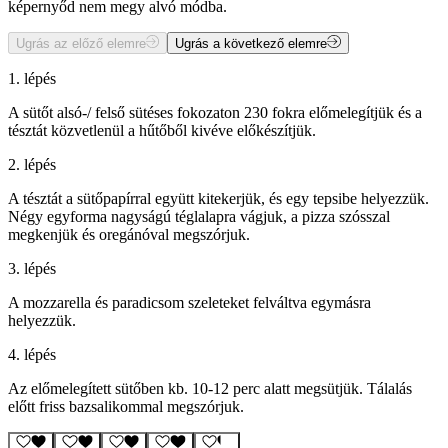
képernyőd nem megy alvó módba.
Ugrás az előző elemre
Ugrás a következő elemre
1. lépés
A sütőt alsó-/ felső sütéses fokozaton 230 fokra előmelegítjük és a
tésztát közvetlenül a hűtőből kivéve előkészítjük.
2. lépés
A tésztát a sütőpapírral együtt kitekerjük, és egy tepsibe helyezzük.
Négy egyforma nagyságú téglalapra vágjuk, a pizza szósszal
megkenjük és oregánóval megszórjuk.
3. lépés
A mozzarella és paradicsom szeleteket felváltva egymásra
helyezzük.
4. lépés
Az előmelegített sütőben kb. 10-12 perc alatt megsütjük. Tálalás
előtt friss bazsalikommal megszórjuk.