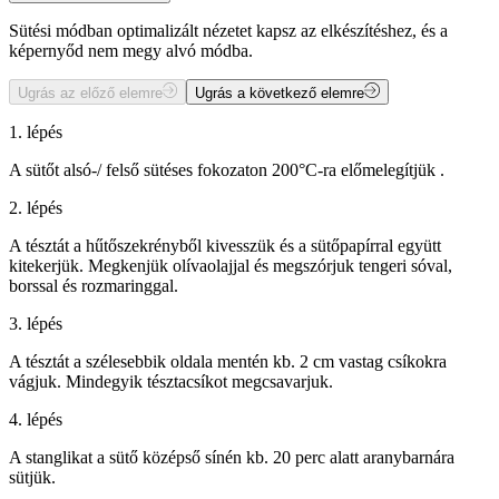
Sütési módban optimalizált nézetet kapsz az elkészítéshez, és a
képernyőd nem megy alvó módba.
Ugrás az előző elemre
Ugrás a következő elemre
1. lépés
A sütőt alsó-/ felső sütéses fokozaton 200°C-ra előmelegítjük .
2. lépés
A tésztát a hűtőszekrényből kivesszük és a sütőpapírral együtt
kitekerjük. Megkenjük olívaolajjal és megszórjuk tengeri sóval,
borssal és rozmaringgal.
3. lépés
A tésztát a szélesebbik oldala mentén kb. 2 cm vastag csíkokra
vágjuk. Mindegyik tésztacsíkot megcsavarjuk.
4. lépés
A stanglikat a sütő középső sínén kb. 20 perc alatt aranybarnára
sütjük.