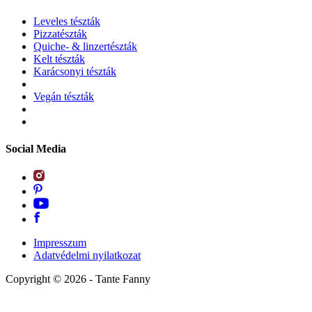
Leveles tészták
Pizzatészták
Quiche- & linzertészták
Kelt tészták
Karácsonyi tészták
Vegán tészták
Social Media
Impresszum
Adatvédelmi nyilatkozat
Copyright ©
2026
- Tante Fanny