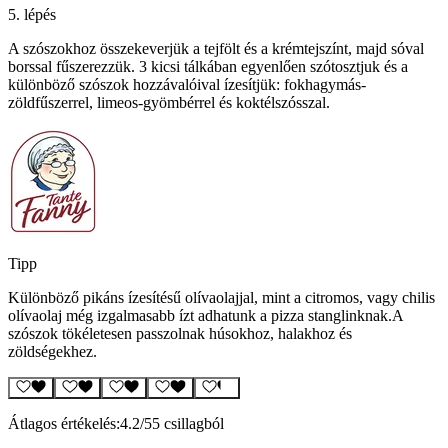
5. lépés
A szószokhoz összekeverjük a tejfölt és a krémtejszínt, majd sóval
borssal fűszerezzük. 3 kicsi tálkában egyenlően szótosztjuk és a
különböző szószok hozzávalóival ízesítjük: fokhagymás-
zöldfűszerrel, limeos-gyömbérrel és koktélszósszal.
Tipp
Különböző pikáns ízesítésű olívaolajjal, mint a citromos, vagy chilis
olívaolaj még izgalmasabb ízt adhatunk a pizza stanglinknak.A
szószok tökéletesen passzolnak húsokhoz, halakhoz és
zöldségekhez.
Átlagos értékelés:
4.2
/5
5 csillagból