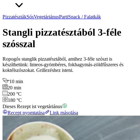
Pizzatészták
Sós
Vegetáriánus
Parti
Snack / Falatkák
Stangli pizzatésztából 3-féle
szósszal
Ropogós stanglik pizzatésztából, amihez 3-féle szószt is
készíthetünk: limeos-gyömbéres, fokhagymás-zöldfűszeres és
koktélszószokat. Grillezéshez isteni.
10 min
20 min
200 °C
180 °C
Dieses Rezept ist vegetáriánus
Recept nyomtatása
Link másolása