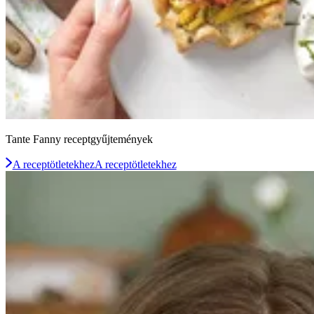
Tante Fanny receptgyűjtemények
A receptötletekhez
A receptötletekhez