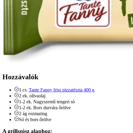
Hozzávalók
1
cs.
Tante Fanny friss pizzatészta 400 g
2
ek.
olívaolaj
1-2
ek.
Nagyszemű tengeri só
1-2
ek.
Bors
durvára őrölve
2
ág
rozmaring
Só és bors
őrölve
A grillszósz alaphoz: