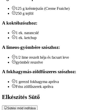
125
g
krémtejszín (Creme Fraiche)
250
g
tejföl
A koktélszószhoz:
1
ek.
narancslé
1
ek.
ketchup
A limeos-gyömbére szószhoz:
1/2
lime
reszelt héja és facsart leve
gyömbér
reszelve
A fokhagymás-zöldfűszeres szószhoz:
1
gerezd
fokhagyma
aprítva
Friss zölfűszerek
aprítva
Elkészítés Sütő
Sütési mód indítása