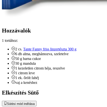
Hozzávalók
1 tortához:
2
cs.
Tante Fanny friss linzertészta 300 g
6
db
alma, meghámozva, szeletelve
50
g
barna cukor
30
g
mandula
1
kezeletlen citrom héja, reszelve
1
citrom leve
1
ek.
őrölt fahéj
vaj a kenéshez
Elkészítés Sütő
Sütési mód indítása