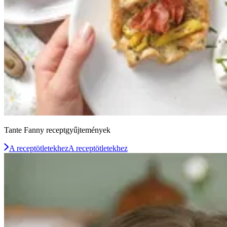
Tante Fanny receptgyűjtemények
A receptötletekhez
A receptötletekhez