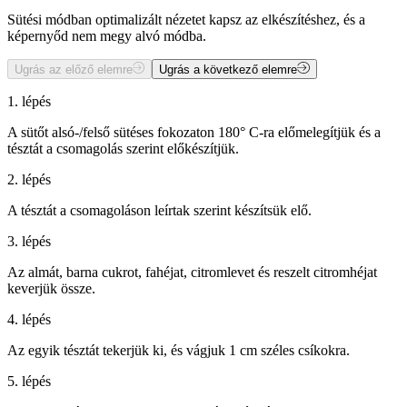
Sütési módban optimalizált nézetet kapsz az elkészítéshez, és a
képernyőd nem megy alvó módba.
Ugrás az előző elemre
Ugrás a következő elemre
1. lépés
A sütőt alsó-/felső sütéses fokozaton 180° C-ra előmelegítjük és a
tésztát a csomagolás szerint előkészítjük.
2. lépés
A tésztát a csomagoláson leírtak szerint készítsük elő.
3. lépés
Az almát, barna cukrot, fahéjat, citromlevet és reszelt citromhéjat
keverjük össze.
4. lépés
Az egyik tésztát tekerjük ki, és vágjuk 1 cm széles csíkokra.
5. lépés