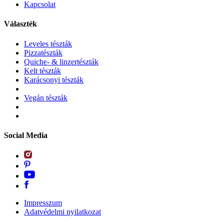
Kapcsolat
Választék
Leveles tészták
Pizzatészták
Quiche- & linzertészták
Kelt tészták
Karácsonyi tészták
Vegán tészták
Social Media
Impresszum
Adatvédelmi nyilatkozat