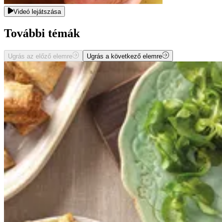
Videó lejátszása
További témák
Ugrás az előző elemre
Ugrás a következő elemre