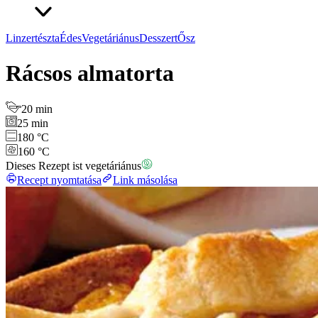
Linzertészta
Édes
Vegetáriánus
Desszert
Ősz
Rácsos almatorta
20 min
25 min
180 °C
160 °C
Dieses Rezept ist vegetáriánus
Recept nyomtatása
Link másolása