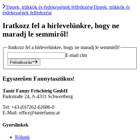
Tippek, trükkök és érdekességek felfedezése
Tippek, trükkök és
érdekességek felfedezése
Iratkozz fel a hírlevelünkre, hogy ne
maradj le semmiről!
Iratkozz fel a hírlevelünkre, hogy ne maradj le semmiről!
E-mail cím
Feliratkozás
Egyszerűen Fannytasztikus!
Tante Fanny Frischteig GmbH
Parkstraße 24, A-4311 Schwertberg
Tel: +43-(0)7262-62686-0
E-Mail: office@tantefanny.at
Gyorslinkek
Rólunk