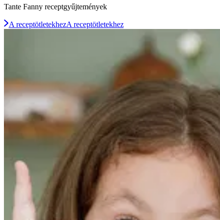
Tante Fanny receptgyűjtemények
A receptötletekhez
A receptötletekhez