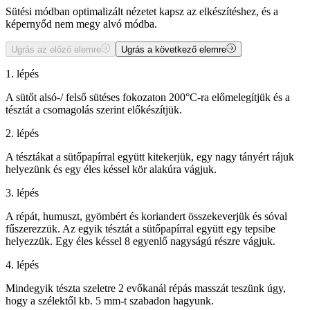
Sütési módban optimalizált nézetet kapsz az elkészítéshez, és a
képernyőd nem megy alvó módba.
Ugrás az előző elemre
Ugrás a következő elemre
1. lépés
A sütőt alsó-/ felső sütéses fokozaton 200°C-ra előmelegítjük és a
tésztát a csomagolás szerint előkészítjük.
2. lépés
A tésztákat a sütőpapírral együtt kitekerjük, egy nagy tányért rájuk
helyezünk és egy éles késsel kör alakúra vágjuk.
3. lépés
A répát, humuszt, gyömbért és koriandert összekeverjük és sóval
fűszerezzük. Az egyik tésztát a sütőpapírral együtt egy tepsibe
helyezzük. Egy éles késsel 8 egyenlő nagyságú részre vágjuk.
4. lépés
Mindegyik tészta szeletre 2 evőkanál répás masszát teszünk úgy,
hogy a szélektől kb. 5 mm-t szabadon hagyunk.