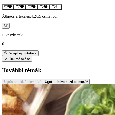
Átlagos értékelés:
4.2
/5
5 csillagból
Elkészítették
0
Recept nyomtatása
Link másolása
További témák
Ugrás az előző elemre
Ugrás a következő elemre