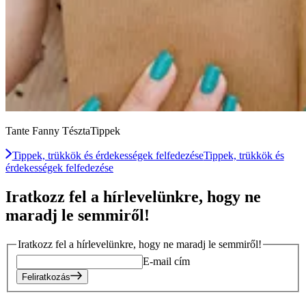
Tante Fanny TésztaTippek
Tippek, trükkök és érdekességek felfedezése
Tippek, trükkök és
érdekességek felfedezése
Iratkozz fel a hírlevelünkre, hogy ne
maradj le semmiről!
Iratkozz fel a hírlevelünkre, hogy ne maradj le semmiről!
E-mail cím
Feliratkozás