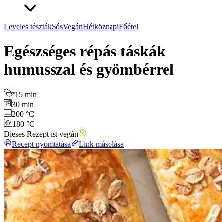
Leveles tészták
Sós
Vegán
Hétköznapi
Főétel
Egészséges répás táskák
humusszal és gyömbérrel
15 min
30 min
200 °C
180 °C
Dieses Rezept ist vegán
Recept nyomtatása
Link másolása