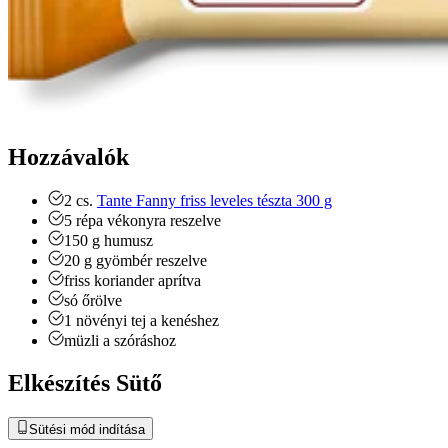
Hozzávalók
2
cs.
Tante Fanny friss leveles tészta 300 g
5
répa
vékonyra reszelve
150
g
humusz
20
g
gyömbér
reszelve
friss koriander
aprítva
só
őrölve
1
növényi tej a kenéshez
müzli
a szóráshoz
Elkészítés Sütő
Sütési mód indítása