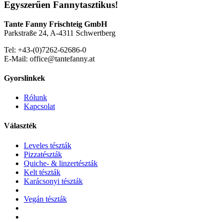
Egyszerűen Fannytasztikus!
Tante Fanny Frischteig GmbH
Parkstraße 24, A-4311 Schwertberg
Tel: +43-(0)7262-62686-0
E-Mail: office@tantefanny.at
Gyorslinkek
Rólunk
Kapcsolat
Választék
Leveles tészták
Pizzatészták
Quiche- & linzertészták
Kelt tészták
Karácsonyi tészták
Vegán tészták