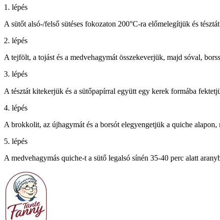
1. lépés
A sütőt alsó-/felső sütéses fokozaton 200°C-ra előmelegítjük és tésztát
2. lépés
A tejfölt, a tojást és a medvehagymát összekeverjük, majd sóval, borssa
3. lépés
A tésztát kitekerjük és a sütőpapírral együtt egy kerek formába fektetj
4. lépés
A brokkolit, az újhagymát és a borsót elegyengetjük a quiche alapon, m
5. lépés
A medvehagymás quiche-t a sütő legalsó sínén 35-40 perc alatt aranyb