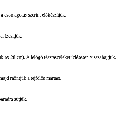
 a csomagolás szerint előkészítjük.
l ízesítjük.
ük (⌀ 28 cm). A lelógó tésztaszéleket ízlésesen visszahajtjuk.
ajd ráöntjük a tejfölös mártást.
arnára sütjük.