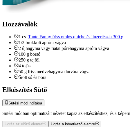
Hozzávalók
1
cs.
Tante Fanny friss omlós quiche és linzertészta 300 g
1/2
brokkoli
apróra vágva
2
újhagyma vagy fiatal póréhagyma
apróra vágva
100
g
borsó
250
g
tejföl
4
tojás
50
g
friss medvehagyma
durvára vágva
őrölt só és bors
Elkészítés Sütő
Sütési mód indítása
Sütési módban optimalizált nézetet kapsz az elkészítéshez, és a kép
Ugrás az előző elemre
Ugrás a következő elemre