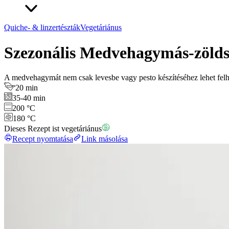
Quiche- & linzertészták
Vegetáriánus
Szezonális Medvehagymás-zölds
A medvehagymát nem csak levesbe vagy pesto készítéséhez lehet felhas
20 min
35-40 min
200 °C
180 °C
Dieses Rezept ist vegetáriánus
Recept nyomtatása
Link másolása