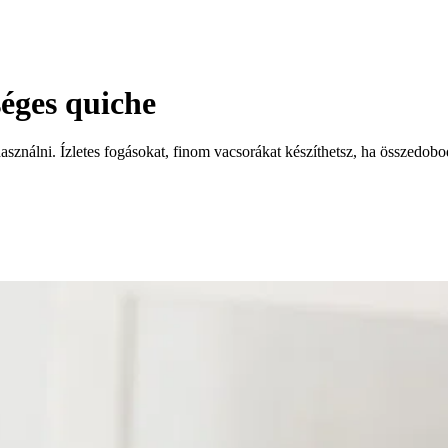
éges quiche
ználni. Ízletes fogásokat, finom vacsorákat készíthetsz, ha összedobo