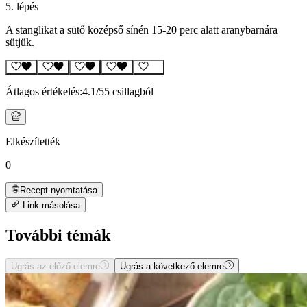
5. lépés
A stanglikat a sütő középső sínén 15-20 perc alatt aranybarnára
sütjük.
Átlagos értékelés:
4.1
/5
5 csillagból
Elkészítették
0
Recept nyomtatása
Link másolása
További témák
Ugrás az előző elemre
Ugrás a következő elemre