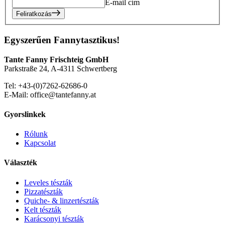
E-mail cím
Feliratkozás
Egyszerűen Fannytasztikus!
Tante Fanny Frischteig GmbH
Parkstraße 24, A-4311 Schwertberg
Tel: +43-(0)7262-62686-0
E-Mail: office@tantefanny.at
Gyorslinkek
Rólunk
Kapcsolat
Választék
Leveles tészták
Pizzatészták
Quiche- & linzertészták
Kelt tészták
Karácsonyi tészták