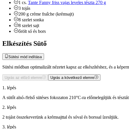
1
cs.
Tante Fanny friss vajas leveles tészta 270 g
3
tojás
200
g
créme fraîche (krémsajt)
8
szelet
sonka
8
szelet
sajt
őrölt só és bors
Elkészítés Sütő
Sütési mód indítása
Sütési módban optimalizált nézetet kapsz az elkészítéshez, és a kép
Ugrás az előző elemre
Ugrás a következő elemre
1. lépés
A sütőt alsó-/felső sütéses fokozaton 210°C-ra előmelegítjük és tésztát
2. lépés
2 tojást összekeverünk a krémsajttal és sóval és borssal ízesítjük.
3. lépés