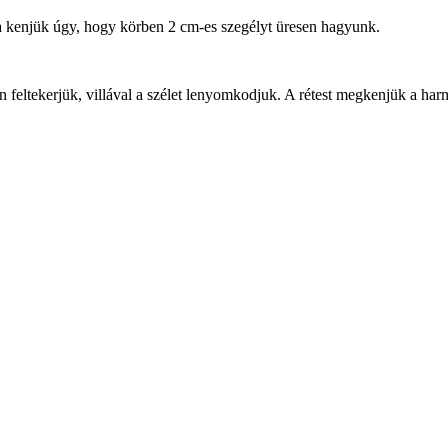
tára kenjük úgy, hogy körben 2 cm-es szegélyt üresen hagyunk.
san feltekerjük, villával a szélet lenyomkodjuk. A rétest megkenjük a har