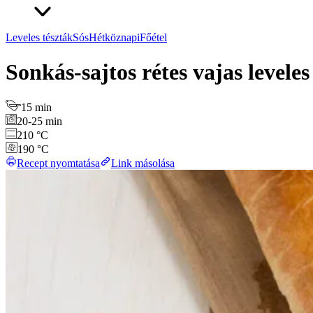
Leveles tészták
Sós
Hétköznapi
Főétel
Sonkás-sajtos rétes vajas leveles
15 min
20-25 min
210 °C
190 °C
Recept nyomtatása
Link másolása