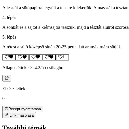
A tésztát a sütőpapírral együtt a tepsire kitekerjük. A masszát a tész
4. lépés
A sonkát és a sajtot a krémsajtra tesszük, majd a tésztát alulról szoro
5. lépés
A rétest a sütő középső sínén 20-25 perc alatt aranybarnára sütjük.
Átlagos értékelés:
4.2
/5
5 csillagból
Elkészítették
0
Recept nyomtatása
Link másolása
További témák