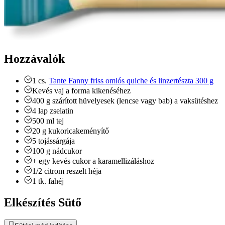
Hozzávalók
1
cs.
Tante Fanny friss omlós quiche és linzertészta 300 g
Kevés vaj a forma kikenéséhez
400
g
szárított hüvelyesek (lencse vagy bab) a vaksütéshez
4
lap
zselatin
500
ml
tej
20
g
kukoricakeményítő
5
tojássárgája
100
g
nádcukor
+ egy kevés cukor a karamellizáláshoz
1/2
citrom reszelt héja
1
tk.
fahéj
Elkészítés Sütő