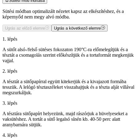
Sütési mód indítása
Sütési módban optimalizált nézetet kapsz az elkészítéshez, és a
képernyőd nem megy alvó módba.
Ugrás az előző elemre
Ugrás a következő elemre
1. lépés
A sütőt alsó-/felső sütéses fokozaton 190°C-ra előmelegítjük és a
tésztát a csomagolás szerint előkészítjük és a tortaformát megkenjük
vajjal.
2. lépés
A tésztát a sütőpapírral együtt kitekerjük és a kivajazott formába
tesszük. A lelógó tésztaszéleket visszahajtjuk és a tészta alját villával
megszurkáljuk.
3. lépés
A tésztára sütőpapírt helyezünk, majd rászórjuk a hüvelyeseket a
vaksütéshez. A tortát a sütő legalsó sínén kb. 40-50 perc alatt
aranybarnára sütjük.
4. lépés