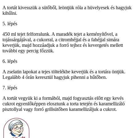
A tortát kivesszük a sütőből, leöntjük róla a hüvelyesek és hagyjuk
kihűlni.
5. lépés
450 ml tejet felforralunk. A maradék tejet a keményítővel, a
tojássárgájával, a cukorral, a citromhéjjal és a fahéjjal simára
keverjük, majd hozzáadjuk a forró tejhez és kevergetés mellett
további egy percig főzzük.
6. lépés
A zselatin lapokat a tejes töltelékbe keverjük és a tortára öntjük.
Legalább 4 órán keresztül hagyjuk pihenni a hűtőben.
7. lépés
A tortát vegyük ki a formából, majd fogyasztás előtt egy kevés
cukrot egyenlőképpen elosztunk a torta tetején és karamellizáló
pisztollyal vagy forró grillsütőben karamellizáljuk a cukrot.