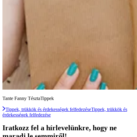
Tante Fanny TésztaTippek
Tippek, trükkök és érdekességek felfedezése
Tippek, trükkök és
érdekességek felfedezése
Iratkozz fel a hírlevelünkre, hogy ne
maradj le semmiről!