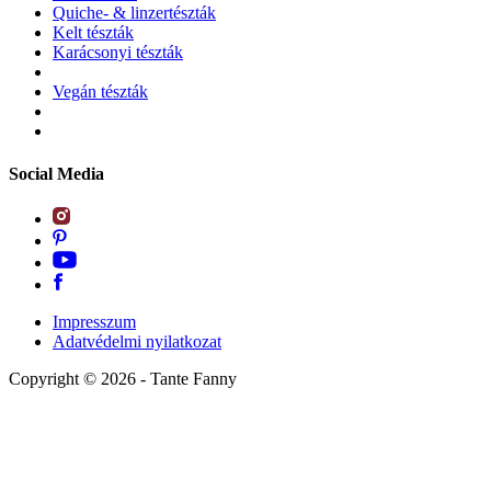
Quiche- & linzertészták
Kelt tészták
Karácsonyi tészták
Vegán tészták
Social Media
Impresszum
Adatvédelmi nyilatkozat
Copyright ©
2026
- Tante Fanny