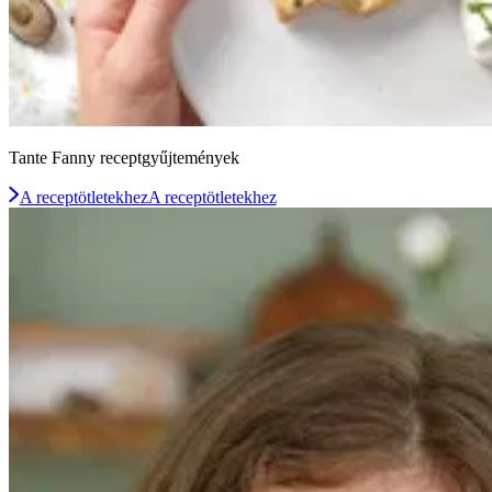
Tante Fanny receptgyűjtemények
A receptötletekhez
A receptötletekhez