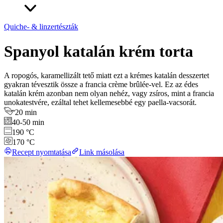
Quiche- & linzertészták
Spanyol katalán krém torta
A ropogós, karamellizált tető miatt ezt a krémes katalán desszertet
gyakran tévesztik össze a francia crème brûlée-vel. Ez az édes
katalán krém azonban nem olyan nehéz, vagy zsíros, mint a francia
unokatestvére, ezáltal tehet kellemesebbé egy paella-vacsorát.
20 min
40-50 min
190 °C
170 °C
Recept nyomtatása
Link másolása