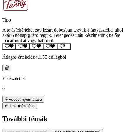
Tipp
A tojásfehérjéket egy lezárt dobozban tegyük a fagyasztóba, ahol
akár 6 hónapig tárolhatjuk. Felengedés után készíthetünk belőle
macaronokat vagy habrolót.
Átlagos értékelés:
4.1
/5
5 csillagból
Elkészítették
0
Recept nyomtatása
Link másolása
További témák