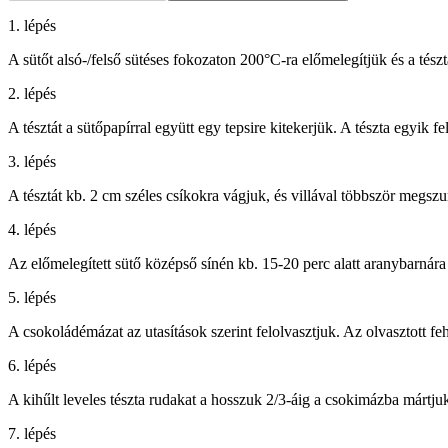
1. lépés
A sütőt alsó-/felső sütéses fokozaton 200°C-ra előmelegítjük és a tészt
2. lépés
A tésztát a sütőpapírral együtt egy tepsire kitekerjük. A tészta egyik f
3. lépés
A tésztát kb. 2 cm széles csíkokra vágjuk, és villával többször megszu
4. lépés
Az előmelegített sütő középső sínén kb. 15-20 perc alatt aranybarnára
5. lépés
A csokoládémázat az utasítások szerint felolvasztjuk. Az olvasztott feh
6. lépés
A kihűlt leveles tészta rudakat a hosszuk 2/3-áig a csokimázba mártjuk
7. lépés