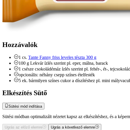
Hozzávalók
1
cs.
Tante Fanny friss leveles tészta 300 g
100
g
Lekvár ízlés szerint
pl. eper, málna, barack
1
csésze
csokoládémáz ízlés szerint
pl. fehér-, ét-, tejcsokolá
opcionális: néhány csepp színes ételfesték
5
ek.
bármilyen színes cukor a díszítéshez
pl. mini mályvacu
Elkészítés Sütő
Sütési mód indítása
Sütési módban optimalizált nézetet kapsz az elkészítéshez, és a kép
Ugrás az előző elemre
Ugrás a következő elemre