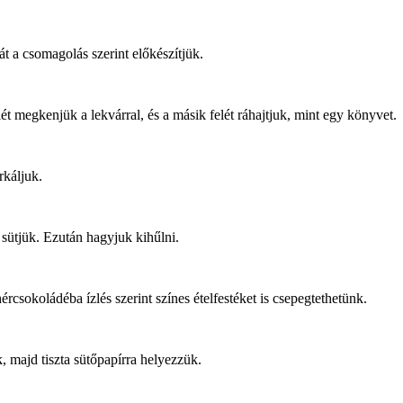
át a csomagolás szerint előkészítjük.
elét megkenjük a lekvárral, és a másik felét ráhajtjuk, mint egy könyvet.
rkáljuk.
 sütjük. Ezután hagyjuk kihűlni.
ércsokoládéba ízlés szerint színes ételfestéket is csepegtethetünk.
, majd tiszta sütőpapírra helyezzük.