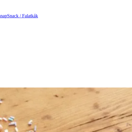
snap
Snack / Falatkák