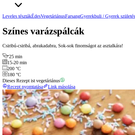
Leveles tészták
Édes
Vegetáriánus
Farsang
Gyerekbuli / Gyerek születé
Színes varázspálcák
Csiribú-csiribá, abrakadabra, Sok-sok finomságot az asztalkára!
25 min
15-20 min
200 °C
180 °C
Dieses Rezept ist vegetáriánus
Recept nyomtatása
Link másolása