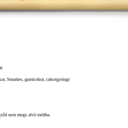
dé
kor, Smarties, gumicukor, cukorgyöngy
ernyőd nem megy alvó módba.