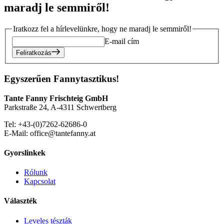
maradj le semmiről!
Iratkozz fel a hírlevelünkre, hogy ne maradj le semmiről!
E-mail cím
Feliratkozás
Egyszerűen Fannytasztikus!
Tante Fanny Frischteig GmbH
Parkstraße 24, A-4311 Schwertberg
Tel: +43-(0)7262-62686-0
E-Mail: office@tantefanny.at
Gyorslinkek
Rólunk
Kapcsolat
Választék
Leveles tészták