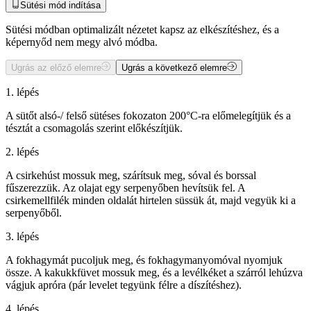
Sütési mód indítása
Sütési módban optimalizált nézetet kapsz az elkészítéshez, és a
képernyőd nem megy alvó módba.
Ugrás az előző elemre
Ugrás a következő elemre
1. lépés
A sütőt alsó-/ felső sütéses fokozaton 200°C-ra előmelegítjük és a
tésztát a csomagolás szerint előkészítjük.
2. lépés
A csirkehúst mossuk meg, szárítsuk meg, sóval és borssal
fűszerezzük. Az olajat egy serpenyőben hevítsük fel. A
csirkemellfilék minden oldalát hirtelen süssük át, majd vegyük ki a
serpenyőből.
3. lépés
A fokhagymát pucoljuk meg, és fokhagymanyomóval nyomjuk
össze. A kakukkfüvet mossuk meg, és a levélkéket a szárról lehúzva
vágjuk apróra (pár levelet tegyünk félre a díszítéshez).
4. lépés