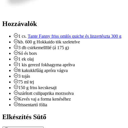
Hozzávalók
1
cs.
Tante Fanny friss omlós quiche és linzertészta 300 g
kb. 600
g
Hokkaido tök
szeletelve
3
db
csirkemellfilé (á 175 g)
Só és bors
1
ek
olaj
1
kis gerezd
fokhagyma
aprítva
8
kakukkfűág
apróra vágva
3
tojás
75
ml
tej
150
g
friss kecskesajt
szárított csilipaprika
morzsolva
Kevés
vaj a forma kenéséhez
frissentartó fólia
Elkészítés Sütő