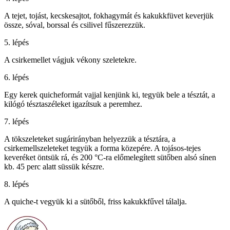
A tejet, tojást, kecskesajtot, fokhagymát és kakukkfüvet keverjük
össze, sóval, borssal és csilivel fűszerezzük.
5. lépés
A csirkemellet vágjuk vékony szeletekre.
6. lépés
Egy kerek quicheformát vajjal kenjünk ki, tegyük bele a tésztát, a
kilógó tésztaszéleket igazítsuk a peremhez.
7. lépés
A tökszeleteket sugárirányban helyezzük a tésztára, a
csirkemellszeleteket tegyük a forma közepére. A tojásos-tejes
keveréket öntsük rá, és 200 °C-ra előmelegített sütőben alsó sínen
kb. 45 perc alatt süssük készre.
8. lépés
A quiche-t vegyük ki a sütőből, friss kakukkfűvel tálalja.