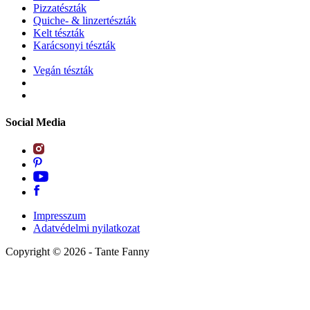
Pizzatészták
Quiche- & linzertészták
Kelt tészták
Karácsonyi tészták
Vegán tészták
Social Media
Impresszum
Adatvédelmi nyilatkozat
Copyright ©
2026
- Tante Fanny