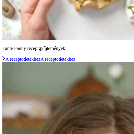
Tante Fanny receptgyűjtemények
A receptötletekhez
A receptötletekhez