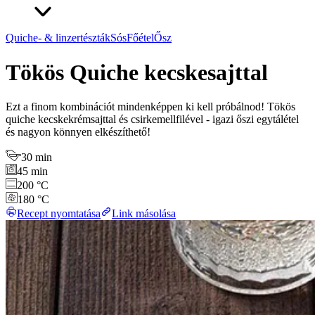
Quiche- & linzertészták
Sós
Főétel
Ősz
Tökös Quiche kecskesajttal
Ezt a finom kombinációt mindenképpen ki kell próbálnod! Tökös
quiche kecskekrémsajttal és csirkemellfilével - igazi őszi egytálétel
és nagyon könnyen elkészíthető!
30 min
45 min
200 °C
180 °C
Recept nyomtatása
Link másolása