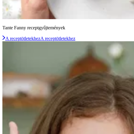
Tante Fanny receptgyűjtemények
A receptötletekhez
A receptötletekhez