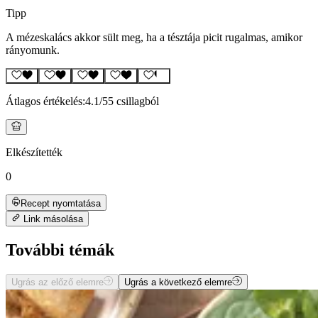
Tipp
A mézeskalács akkor sült meg, ha a tésztája picit rugalmas, amikor
rányomunk.
Átlagos értékelés:
4.1
/5
5 csillagból
Elkészítették
0
Recept nyomtatása
Link másolása
További témák
Ugrás az előző elemre
Ugrás a következő elemre