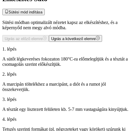
Sütési mód indítása
Sütési módban optimalizált nézetet kapsz az elkészítéshez, és a
képernyőd nem megy alvó módba.
Ugrás az előző elemre
Ugrás a következő elemre
1. lépés
A sütőt légkeveréses fokozaton 180°C-ra előmelegítjük és a tésztát a
csomagolás szerint előkészítjük.
2. lépés
A marcipán töltelékhez a marcipánt, a diót és a rumot jól
összekeverjük.
3. lépés
A tésztát egy lisztezett felületen kb. 5-7 mm vastagságúra kinyújtjuk.
4. lépés
Tetszés szerinti formákat (pl. négyzeteket vagy köröket) szúrunk ki