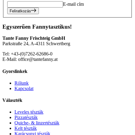
E-mail cím
Feliratkozás
Egyszerűen Fannytasztikus!
Tante Fanny Frischteig GmbH
Parkstraße 24, A-4311 Schwertberg
Tel: +43-(0)7262-62686-0
E-Mail: office@tantefanny.at
Gyorslinkek
Rólunk
Kapcsolat
Választék
Leveles tészták
Pizzatészták
Quiche- & linzertészták
Kelt tészták
Karácsonyi tészták