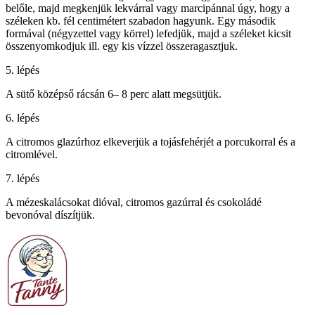
belőle, majd megkenjük lekvárral vagy marcipánnal úgy, hogy a
széleken kb. fél centimétert szabadon hagyunk. Egy második
formával (négyzettel vagy körrel) lefedjük, majd a széleket kicsit
összenyomkodjuk ill. egy kis vízzel összeragasztjuk.
5. lépés
A sütő középső rácsán 6– 8 perc alatt megsütjük.
6. lépés
A citromos glazúrhoz elkeverjük a tojásfehérjét a porcukorral és a
citromlével.
7. lépés
A mézeskalácsokat dióval, citromos gazúrral és csokoládé
bevonóval díszítjük.