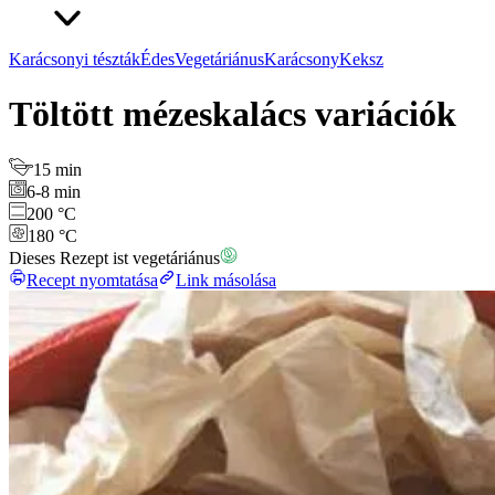
Karácsonyi tészták
Édes
Vegetáriánus
Karácsony
Keksz
Töltött mézeskalács variációk
15 min
6-8 min
200 °C
180 °C
Dieses Rezept ist vegetáriánus
Recept nyomtatása
Link másolása