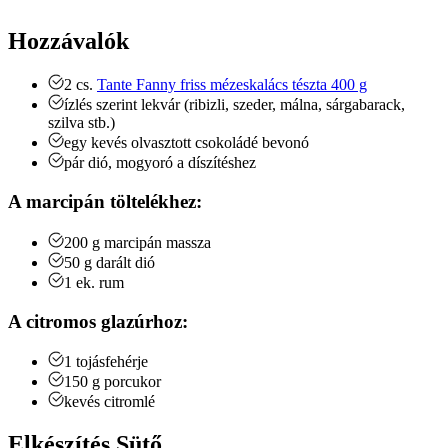
Hozzávalók
2
cs.
Tante Fanny friss mézeskalács tészta 400 g
ízlés szerint lekvár (ribizli, szeder, málna, sárgabarack,
szilva stb.)
egy kevés olvasztott csokoládé bevonó
pár dió, mogyoró a díszítéshez
A marcipán töltelékhez:
200
g
marcipán massza
50
g
darált dió
1
ek.
rum
A citromos glazúrhoz:
1
tojásfehérje
150
g
porcukor
kevés citromlé
Elkészítés Sütő