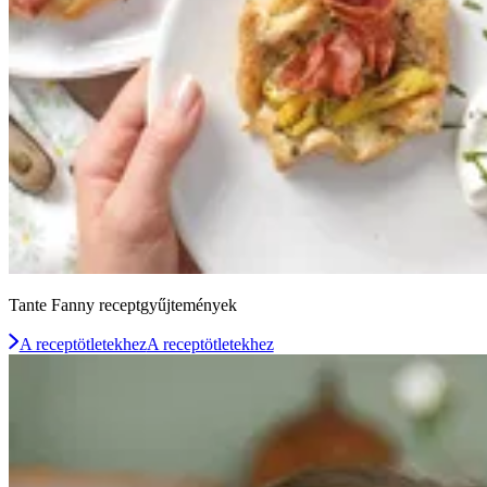
Tante Fanny receptgyűjtemények
A receptötletekhez
A receptötletekhez