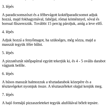
3. lépés
A paradicsomszószt és a félbevágott koktélparadicsomot adjuk
hozzá, majd fokhagymával, fahéjjal, római köménnyel, sóval és
borssal fűszerezzük. További 15 percig pároljuk, amíg a leve elfő.
4. lépés
Adjuk hozzá a fenyőmagot, ha szükséges, még sózza, majd a
masszát tegyük félre hűlni.
5. lépés
A pizzatésztát sütőpapírral együtt tekerjük ki, és 4 - 5 ovális darabot
vágjunk belőle.
6. lépés
A húsos masszát halmozzuk a tésztadarabok közepére és a
tésztavégeket nyomjuk össze. A tésztaszéleket olajjal kenjük meg.
7. lépés
A hajó formájú pizzaszeleteket tegyük alufóliával bélelt tepsire.