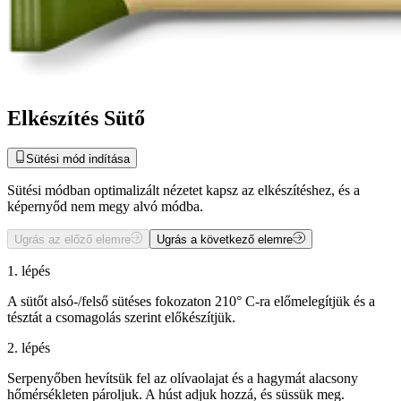
Elkészítés Sütő
Sütési mód indítása
Sütési módban optimalizált nézetet kapsz az elkészítéshez, és a
képernyőd nem megy alvó módba.
Ugrás az előző elemre
Ugrás a következő elemre
1. lépés
A sütőt alsó-/felső sütéses fokozaton 210° C-ra előmelegítjük és a
tésztát a csomagolás szerint előkészítjük.
2. lépés
Serpenyőben hevítsük fel az olívaolajat és a hagymát alacsony
hőmérsékleten pároljuk. A húst adjuk hozzá, és süssük meg.