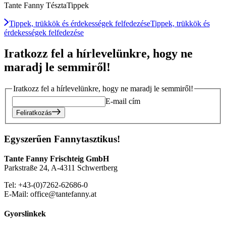
Tante Fanny TésztaTippek
Tippek, trükkök és érdekességek felfedezése
Tippek, trükkök és
érdekességek felfedezése
Iratkozz fel a hírlevelünkre, hogy ne
maradj le semmiről!
Iratkozz fel a hírlevelünkre, hogy ne maradj le semmiről!
E-mail cím
Feliratkozás
Egyszerűen Fannytasztikus!
Tante Fanny Frischteig GmbH
Parkstraße 24, A-4311 Schwertberg
Tel: +43-(0)7262-62686-0
E-Mail: office@tantefanny.at
Gyorslinkek