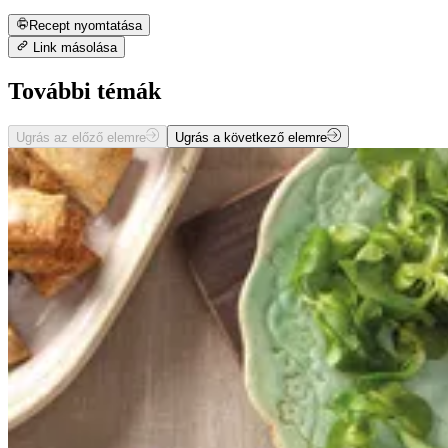
Recept nyomtatása
Link másolása
További témák
Ugrás az előző elemre
Ugrás a következő elemre