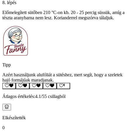
8. lépés
Előmelegített sütőben 210 °C-on kb. 20 - 25 percig süssük, amíg a
tészta aranybarna nem lesz. Korianderrel megszórva tálaljuk.
Tipp
Azért használjunk alufóliát a sütéshez, mert segít, hogy a szeletek
hajó formájúak maradjanak.
Átlagos értékelés:
4.1
/5
5 csillagból
Elkészítették
0