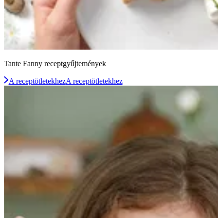
Tante Fanny receptgyűjtemények
A receptötletekhez
A receptötletekhez