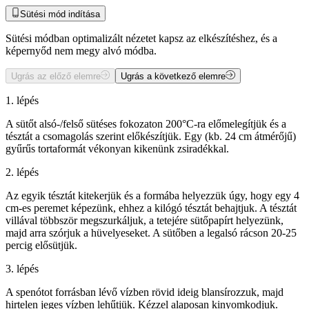
Sütési mód indítása
Sütési módban optimalizált nézetet kapsz az elkészítéshez, és a
képernyőd nem megy alvó módba.
Ugrás az előző elemre
Ugrás a következő elemre
1. lépés
A sütőt alsó-/felső sütéses fokozaton 200°C-ra előmelegítjük és a
tésztát a csomagolás szerint előkészítjük. Egy (kb. 24 cm átmérőjű)
gyűrűs tortaformát vékonyan kikenünk zsiradékkal.
2. lépés
Az egyik tésztát kitekerjük és a formába helyezzük úgy, hogy egy 4
cm-es peremet képezünk, ehhez a kilógó tésztát behajtjuk. A tésztát
villával többször megszurkáljuk, a tetejére sütőpapírt helyezünk,
majd arra szórjuk a hüvelyeseket. A sütőben a legalsó rácson 20-25
percig elősütjük.
3. lépés
A spenótot forrásban lévő vízben rövid ideig blansírozzuk, majd
hirtelen jeges vízben lehűtjük. Kézzel alaposan kinyomkodjuk.