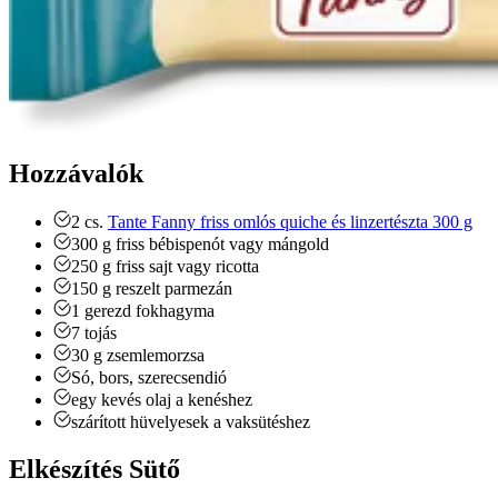
Hozzávalók
2
cs.
Tante Fanny friss omlós quiche és linzertészta 300 g
300
g
friss bébispenót vagy mángold
250
g
friss sajt vagy ricotta
150
g
reszelt parmezán
1
gerezd
fokhagyma
7
tojás
30
g
zsemlemorzsa
Só, bors, szerecsendió
egy kevés olaj a kenéshez
szárított hüvelyesek a vaksütéshez
Elkészítés Sütő