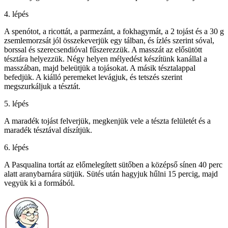
4. lépés
A spenótot, a ricottát, a parmezánt, a fokhagymát, a 2 tojást és a 30 g
zsemlemorzsát jól összekeverjük egy tálban, és ízlés szerint sóval,
borssal és szerecsendióval fűszerezzük. A masszát az elősütött
tésztára helyezzük. Négy helyen mélyedést készítünk kanállal a
masszában, majd beleütjük a tojásokat. A másik tésztalappal
befedjük. A kiálló peremeket levágjuk, és tetszés szerint
megszurkáljuk a tésztát.
5. lépés
A maradék tojást felverjük, megkenjük vele a tészta felületét és a
maradék tésztával díszítjük.
6. lépés
A Pasqualina tortát az előmelegített sütőben a középső sínen 40 perc
alatt aranybarnára sütjük. Sütés után hagyjuk hűlni 15 percig, majd
vegyük ki a formából.