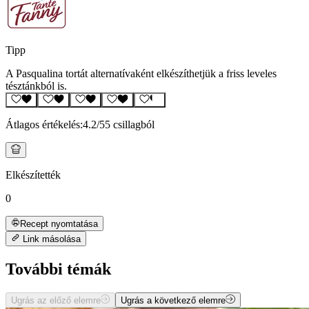
Tipp
A Pasqualina tortát alternatívaként elkészíthetjük a friss leveles
tésztánkból is.
Átlagos értékelés:
4.2
/5
5 csillagból
Elkészítették
0
Recept nyomtatása
Link másolása
További témák
Ugrás az előző elemre
Ugrás a következő elemre