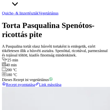
Quiche- & linzertészták
Vegetáriánus
Torta Pasqualina Spenótos-
ricottás pite
A Pasqualina tortát olasz húsvéti tortaként is emlegetik, ezért
tökéletesen illik a húsvéti asztalra. Spenóttal, ricottával, parmezánnal
és tojással töltött, kiadós finomság mindenkinek.
25 min
40 min
200 °C
180 °C
Dieses Rezept ist vegetáriánus
Recept nyomtatása
Link másolása