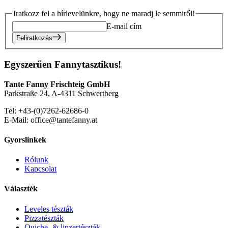
Iratkozz fel a hírlevelünkre, hogy ne maradj le semmiről!
E-mail cím
Feliratkozás
Egyszerűen Fannytasztikus!
Tante Fanny Frischteig GmbH
Parkstraße 24, A-4311 Schwertberg
Tel: +43-(0)7262-62686-0
E-Mail: office@tantefanny.at
Gyorslinkek
Rólunk
Kapcsolat
Választék
Leveles tészták
Pizzatészták
Quiche- & linzertészták