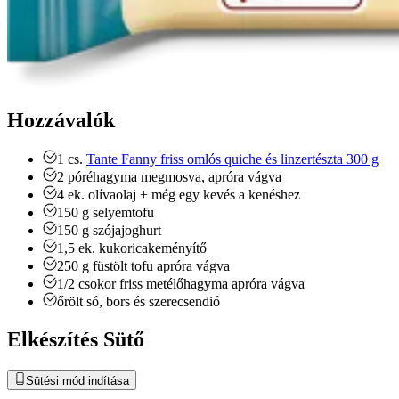
Hozzávalók
1
cs.
Tante Fanny friss omlós quiche és linzertészta 300 g
2
póréhagyma
megmosva, apróra vágva
4
ek.
olívaolaj + még egy kevés a kenéshez
150
g
selyemtofu
150
g
szójajoghurt
1,5
ek.
kukoricakeményítő
250
g
füstölt tofu
apróra vágva
1/2
csokor
friss metélőhagyma
apróra vágva
őrölt só, bors és szerecsendió
Elkészítés Sütő
Sütési mód indítása