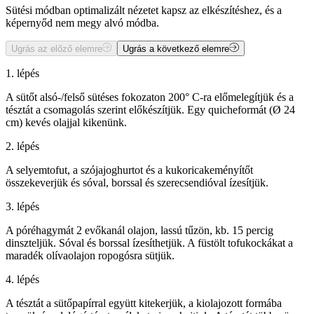
Sütési módban optimalizált nézetet kapsz az elkészítéshez, és a
képernyőd nem megy alvó módba.
Ugrás az előző elemre
Ugrás a következő elemre
1. lépés
A sütőt alsó-/felső sütéses fokozaton 200° C-ra előmelegítjük és a
tésztát a csomagolás szerint előkészítjük. Egy quicheformát (Ø 24
cm) kevés olajjal kikenünk.
2. lépés
A selyemtofut, a szójajoghurtot és a kukoricakeményítőt
összekeverjük és sóval, borssal és szerecsendióval ízesítjük.
3. lépés
A póréhagymát 2 evőkanál olajon, lassú tűzön, kb. 15 percig
dinszteljük. Sóval és borssal ízesíthetjük. A füstölt tofukockákat a
maradék olívaolajon ropogósra sütjük.
4. lépés
A tésztát a sütőpapírral együtt kitekerjük, a kiolajozott formába