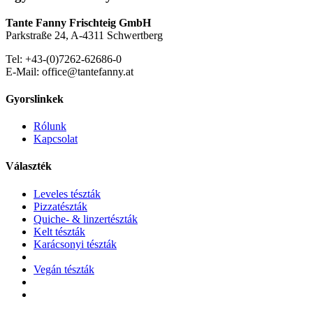
Tante Fanny Frischteig GmbH
Parkstraße 24, A-4311 Schwertberg
Tel: +43-(0)7262-62686-0
E-Mail: office@tantefanny.at
Gyorslinkek
Rólunk
Kapcsolat
Választék
Leveles tészták
Pizzatészták
Quiche- & linzertészták
Kelt tészták
Karácsonyi tészták
Vegán tészták