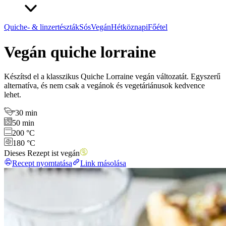
Quiche- & linzertészták
Sós
Vegán
Hétköznapi
Főétel
Vegán quiche lorraine
Készítsd el a klasszikus Quiche Lorraine vegán változatát. Egyszerű
alternatíva, és nem csak a vegánok és vegetáriánusok kedvence
lehet.
30 min
50 min
200 °C
180 °C
Dieses Rezept ist vegán
Recept nyomtatása
Link másolása