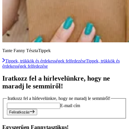
Tante Fanny TésztaTippek
Tippek, trükkök és érdekességek felfedezése
Tippek, trükkök és
érdekességek felfedezése
Iratkozz fel a hírlevelünkre, hogy ne
maradj le semmiről!
Iratkozz fel a hírlevelünkre, hogy ne maradj le semmiről!
E-mail cím
Feliratkozás
Egyszerűen Fannytasztikus!