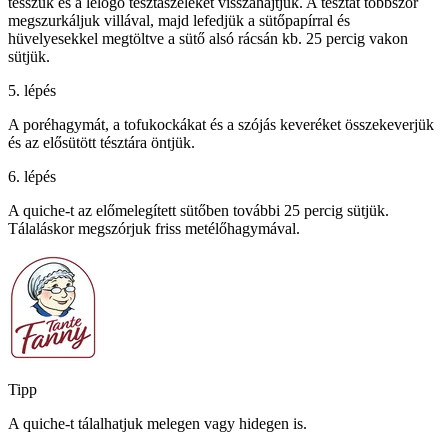
tesszük és a lelógó tésztaszéleket visszahajtjuk. A tésztát többször
megszurkáljuk villával, majd lefedjük a sütőpapírral és
hüvelyesekkel megtöltve a sütő alsó rácsán kb. 25 percig vakon
sütjük.
5. lépés
A poréhagymát, a tofukockákat és a szójás keveréket összekeverjük
és az elősütött tésztára öntjük.
6. lépés
A quiche-t az előmelegített sütőben további 25 percig sütjük.
Tálaláskor megszórjuk friss metélőhagymával.
Tipp
A quiche-t tálalhatjuk melegen vagy hidegen is.