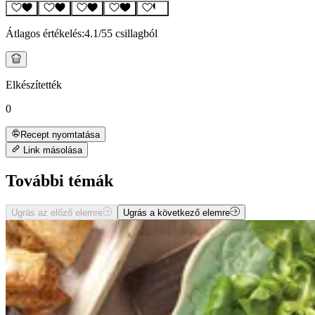
Átlagos értékelés:
4.1
/5
5 csillagból
Elkészítették
0
Recept nyomtatása
Link másolása
További témák
Ugrás az előző elemre
Ugrás a következő elemre