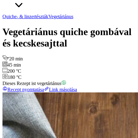
Quiche- & linzertészták
Vegetáriánus
Vegetáriánus quiche gombával
és kecskesajttal
20 min
45 min
200 °C
180 °C
Dieses Rezept ist vegetáriánus
Recept nyomtatása
Link másolása