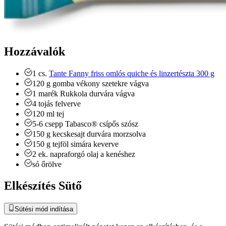
Hozzávalók
1
cs.
Tante Fanny friss omlós quiche és linzertészta 300 g
120
g
gomba
vékony szetekre vágva
1
marék
Rukkola
durvára vágva
4
tojás
felverve
120
ml
tej
5-6
csepp
Tabasco® csípős szósz
150
g
kecskesajt
durvára morzsolva
150
g
tejföl
simára keverve
2
ek.
napraforgó olaj
a kenéshez
só
őrölve
Elkészítés Sütő
Sütési mód indítása