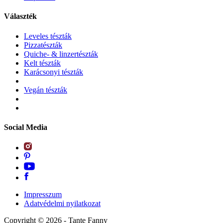
Választék
Leveles tészták
Pizzatészták
Quiche- & linzertészták
Kelt tészták
Karácsonyi tészták
Vegán tészták
Social Media
Impresszum
Adatvédelmi nyilatkozat
Copyright ©
2026
- Tante Fanny