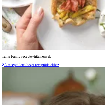
Tante Fanny receptgyűjtemények
A receptötletekhez
A receptötletekhez