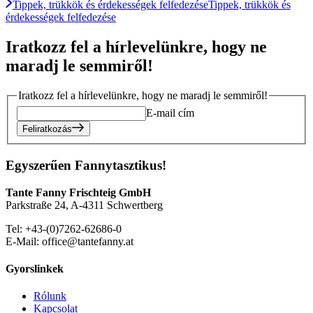
Tippek, trükkök és érdekességek felfedezése
Tippek, trükkök és
érdekességek felfedezése
Iratkozz fel a hírlevelünkre, hogy ne
maradj le semmiről!
Iratkozz fel a hírlevelünkre, hogy ne maradj le semmiről!
E-mail cím
Feliratkozás
Egyszerűen Fannytasztikus!
Tante Fanny Frischteig GmbH
Parkstraße 24, A-4311 Schwertberg
Tel: +43-(0)7262-62686-0
E-Mail: office@tantefanny.at
Gyorslinkek
Rólunk
Kapcsolat