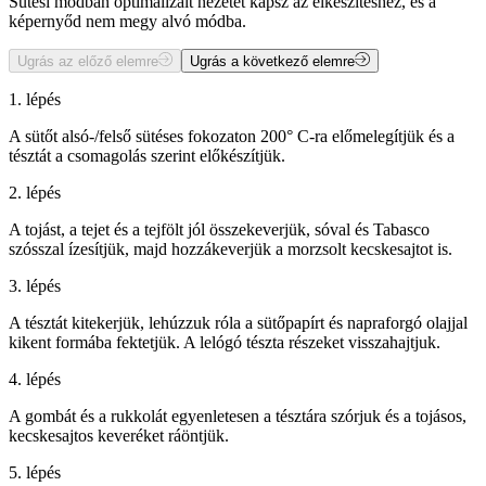
Sütési módban optimalizált nézetet kapsz az elkészítéshez, és a
képernyőd nem megy alvó módba.
Ugrás az előző elemre
Ugrás a következő elemre
1. lépés
A sütőt alsó-/felső sütéses fokozaton 200° C-ra előmelegítjük és a
tésztát a csomagolás szerint előkészítjük.
2. lépés
A tojást, a tejet és a tejfölt jól összekeverjük, sóval és Tabasco
szósszal ízesítjük, majd hozzákeverjük a morzsolt kecskesajtot is.
3. lépés
A tésztát kitekerjük, lehúzzuk róla a sütőpapírt és napraforgó olajjal
kikent formába fektetjük. A lelógó tészta részeket visszahajtjuk.
4. lépés
A gombát és a rukkolát egyenletesen a tésztára szórjuk és a tojásos,
kecskesajtos keveréket ráöntjük.
5. lépés