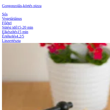
Gorgonzolás-körtés pizza
Sós
Vegetáriánus
Főétel
Sütési idő
15-20 min
Elkészítés
15 min
Értékelés
4.2/5
Linzertészta