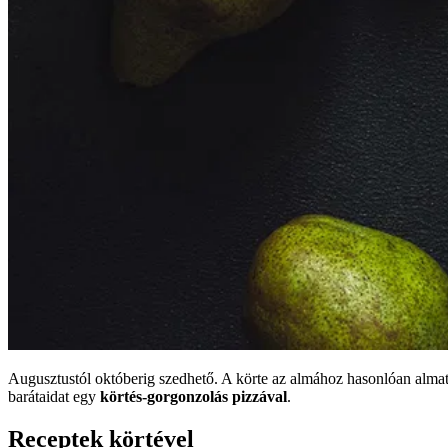
Augusztustól októberig szedhető. A körte az almához hasonlóan almat
barátaidat egy
körtés-gorgonzolás pizzával
.
Receptek körtével