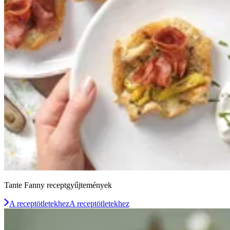
Tante Fanny receptgyűjtemények
A receptötletekhez
A receptötletekhez