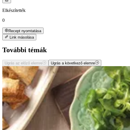
Elkészítették
0
Recept nyomtatása
Link másolása
További témák
Ugrás az előző elemre
Ugrás a következő elemre