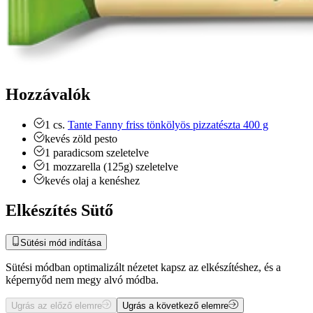
Hozzávalók
1
cs.
Tante Fanny friss tönkölyös pizzatészta 400 g
kevés zöld pesto
1
paradicsom
szeletelve
1
mozzarella (125g)
szeletelve
kevés olaj a kenéshez
Elkészítés Sütő
Sütési mód indítása
Sütési módban optimalizált nézetet kapsz az elkészítéshez, és a
képernyőd nem megy alvó módba.
Ugrás az előző elemre
Ugrás a következő elemre