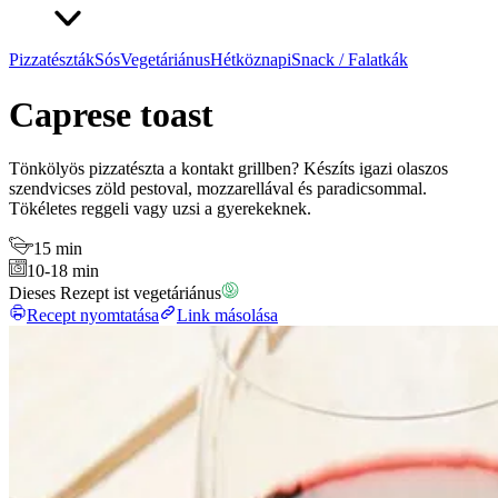
Pizzatészták
Sós
Vegetáriánus
Hétköznapi
Snack / Falatkák
Caprese toast
Tönkölyös pizzatészta a kontakt grillben? Készíts igazi olaszos
szendvicses zöld pestoval, mozzarellával és paradicsommal.
Tökéletes reggeli vagy uzsi a gyerekeknek.
15 min
10-18 min
Dieses Rezept ist vegetáriánus
Recept nyomtatása
Link másolása