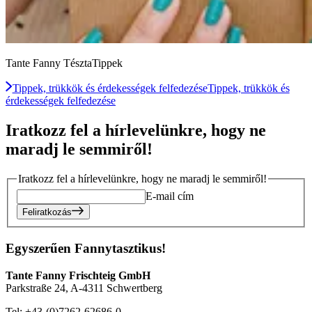
Tante Fanny TésztaTippek
Tippek, trükkök és érdekességek felfedezése
Tippek, trükkök és
érdekességek felfedezése
Iratkozz fel a hírlevelünkre, hogy ne
maradj le semmiről!
Iratkozz fel a hírlevelünkre, hogy ne maradj le semmiről!
E-mail cím
Feliratkozás
Egyszerűen Fannytasztikus!
Tante Fanny Frischteig GmbH
Parkstraße 24, A-4311 Schwertberg
Tel: +43-(0)7262-62686-0