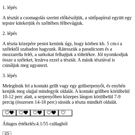
1. lépés
A tésztát a csomagolás szerint előkészítjük, a sütőpapírral együtt egy
tepsire kitekerjük és széltében félbevágjuk.
2. lépés
A tészta közepére pestot kenünk úgy, hogy körben kb. 5 cm-t a
szélektől szabadon hagyunk. Rátesszük a paradicsom és a
mozzarella felét, a sarkokat felhajtjuk a töltelékre. Jól nyomkodjuk
össze a széleket, lezárva ezzel a tésztát. A másik tésztával is
csináljuk meg ugyanezt.
3. lépés
Melegítsük fel a kontakt grillt vagy egy grillserpenyőt, és enyhén
kenjük meg olajjal mindegyik oldalát. A kontakt grillben körülbelül
10-12 perc alatt, a serpenyőben közepes lángon körülbelül 7-9
percig (összesen 14-18 perc) süssük a tészta mindkét oldalát.
Átlagos értékelés:
4.1
/5
5 csillagból