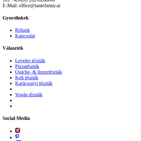
E-Mail: office@tantefanny.at
Gyorslinkek
Rólunk
Kapcsolat
Választék
Leveles tészták
Pizzatészták
Quiche- & linzertészták
Kelt tészták
Karácsonyi tészták
Vegán tészták
Social Media