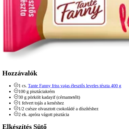
Hozzávalók
1
cs.
Tante Fanny friss vajas élesztős leveles tészta 400 g
100
g
pisztáciakrém
30
g
pörkölt kadayif (cérnametélt)
1
felvert tojás a kenéshez
1/2
csésze
olvasztott csokoládé a díszítéshez
2
ek.
apróra vágott pisztácia
Elkészítés Sütő