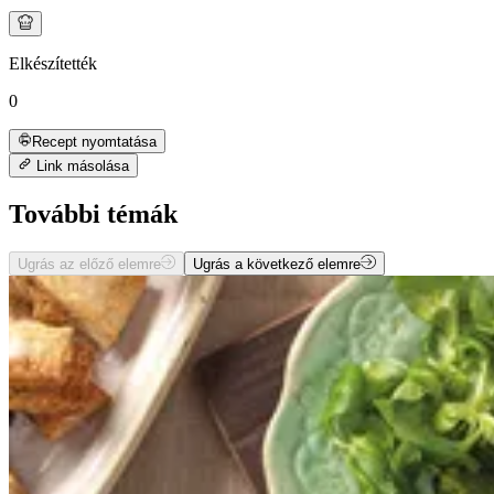
Elkészítették
0
Recept nyomtatása
Link másolása
További témák
Ugrás az előző elemre
Ugrás a következő elemre