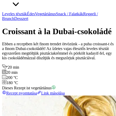
Leveles tészták
Édes
Vegetáriánus
Snack / Falatkák
Reggeli /
Brunch
Desszert
Croissant à la Dubai-csokoládé
Ebben a receptben két finom trendet ötvözünk - a puha croissant-t és
a finom Dubai-csokoládét! Az ízletes vajas élesztős leveles tésztát
egyszerűen megtöltjük pisztáciakrémmel és pörkölt kadayif-fel, egy
kis csokoládémázzal díszítjük és megszórjuk pisztáciával.
20 min
20 min
200 °C
180 °C
Dieses Rezept ist vegetáriánus
Recept nyomtatása
Link másolása