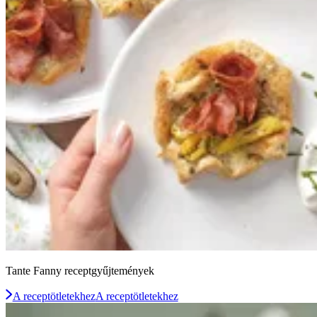
Tante Fanny receptgyűjtemények
A receptötletekhez
A receptötletekhez