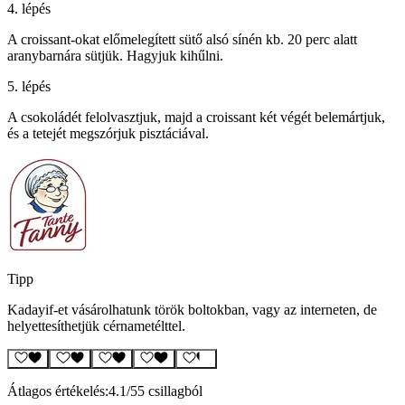
4. lépés
A croissant-okat előmelegített sütő alsó sínén kb. 20 perc alatt
aranybarnára sütjük. Hagyjuk kihűlni.
5. lépés
A csokoládét felolvasztjuk, majd a croissant két végét belemártjuk,
és a tetejét megszórjuk pisztáciával.
Tipp
Kadayif-et vásárolhatunk török boltokban, vagy az interneten, de
helyettesíthetjük cérnametélttel.
Átlagos értékelés:
4.1
/5
5 csillagból