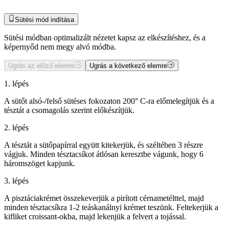
Sütési mód indítása
Sütési módban optimalizált nézetet kapsz az elkészítéshez, és a
képernyőd nem megy alvó módba.
Ugrás az előző elemre
Ugrás a következő elemre
1. lépés
A sütőt alsó-/felső sütéses fokozaton 200° C-ra előmelegítjük és a
tésztát a csomagolás szerint előkészítjük.
2. lépés
A tésztát a sütőpapírral együtt kitekerjük, és széltében 3 részre
vágjuk. Minden tésztacsíkot átlósan keresztbe vágunk, hogy 6
háromszöget kapjunk.
3. lépés
A pisztáciakrémet összekeverjük a pirított cérnametélttel, majd
minden tésztacsíkra 1-2 teáskanálnyi krémet teszünk. Feltekerjük a
kifliket croissant-okba, majd lekenjük a felvert a tojással.