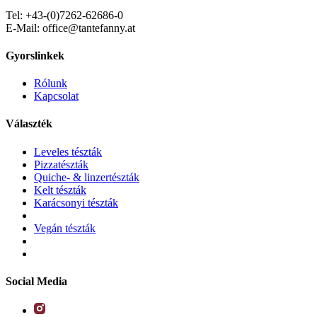
Tel: +43-(0)7262-62686-0
E-Mail: office@tantefanny.at
Gyorslinkek
Rólunk
Kapcsolat
Választék
Leveles tészták
Pizzatészták
Quiche- & linzertészták
Kelt tészták
Karácsonyi tészták
Vegán tészták
Social Media