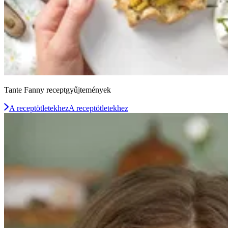
Tante Fanny receptgyűjtemények
A receptötletekhez
A receptötletekhez