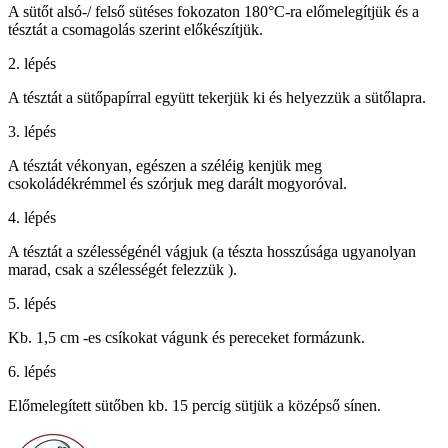
A sütőt alsó-/ felső sütéses fokozaton 180°C-ra előmelegítjük és a
tésztát a csomagolás szerint előkészítjük.
2. lépés
A tésztát a sütőpapírral együtt tekerjük ki és helyezzük a sütőlapra.
3. lépés
A tésztát vékonyan, egészen a széléig kenjük meg
csokoládékrémmel és szórjuk meg darált mogyoróval.
4. lépés
A tésztát a szélességénél vágjuk (a tészta hosszúsága ugyanolyan
marad, csak a szélességét felezzük ).
5. lépés
Kb. 1,5 cm -es csíkokat vágunk és pereceket formázunk.
6. lépés
Előmelegített sütőben kb. 15 percig sütjük a középső sínen.