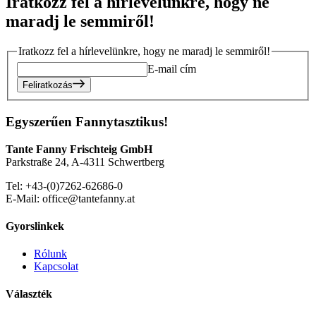
Iratkozz fel a hírlevelünkre, hogy ne
maradj le semmiről!
Iratkozz fel a hírlevelünkre, hogy ne maradj le semmiről!
E-mail cím
Feliratkozás
Egyszerűen Fannytasztikus!
Tante Fanny Frischteig GmbH
Parkstraße 24, A-4311 Schwertberg
Tel: +43-(0)7262-62686-0
E-Mail: office@tantefanny.at
Gyorslinkek
Rólunk
Kapcsolat
Választék