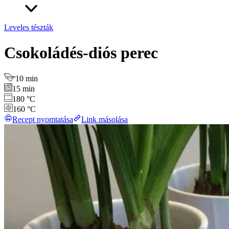
Leveles tészták
Csokoládés-diós perec
10 min
15 min
180 °C
160 °C
Recept nyomtatása
Link másolása