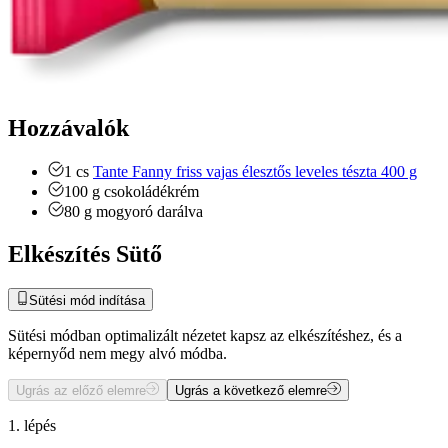
Hozzávalók
1
cs
Tante Fanny friss vajas élesztős leveles tészta 400 g
100
g
csokoládékrém
80
g
mogyoró
darálva
Elkészítés Sütő
Sütési mód indítása
Sütési módban optimalizált nézetet kapsz az elkészítéshez, és a
képernyőd nem megy alvó módba.
Ugrás az előző elemre
Ugrás a következő elemre
1. lépés