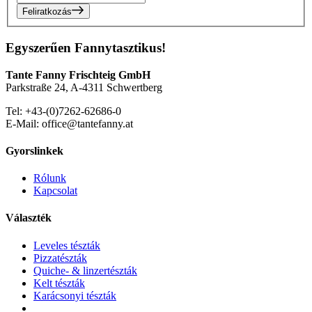
Feliratkozás
Egyszerűen Fannytasztikus!
Tante Fanny Frischteig GmbH
Parkstraße 24, A-4311 Schwertberg
Tel: +43-(0)7262-62686-0
E-Mail: office@tantefanny.at
Gyorslinkek
Rólunk
Kapcsolat
Választék
Leveles tészták
Pizzatészták
Quiche- & linzertészták
Kelt tészták
Karácsonyi tészták