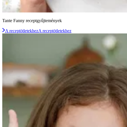
Tante Fanny receptgyűjtemények
A receptötletekhez
A receptötletekhez