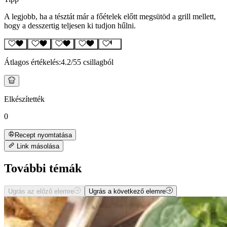
A legjobb, ha a tésztát már a főételek előtt megsütöd a grill mellett,
hogy a desszertig teljesen ki tudjon hűlni.
Átlagos értékelés:
4.2
/5
5 csillagból
Elkészítették
0
Recept nyomtatása
Link másolása
További témák
Ugrás az előző elemre
Ugrás a következő elemre