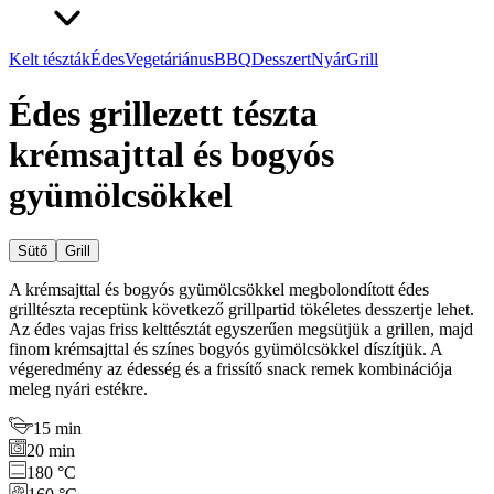
Kelt tészták
Édes
Vegetáriánus
BBQ
Desszert
Nyár
Grill
Édes grillezett tészta
krémsajttal és bogyós
gyümölcsökkel
Sütő
Grill
A krémsajttal és bogyós gyümölcsökkel megbolondított édes
grilltészta receptünk következő grillpartid tökéletes desszertje lehet.
Az édes vajas friss kelttésztát egyszerűen megsütjük a grillen, majd
finom krémsajttal és színes bogyós gyümölcsökkel díszítjük. A
végeredmény az édesség és a frissítő snack remek kombinációja
meleg nyári estékre.
15 min
20 min
180 °C