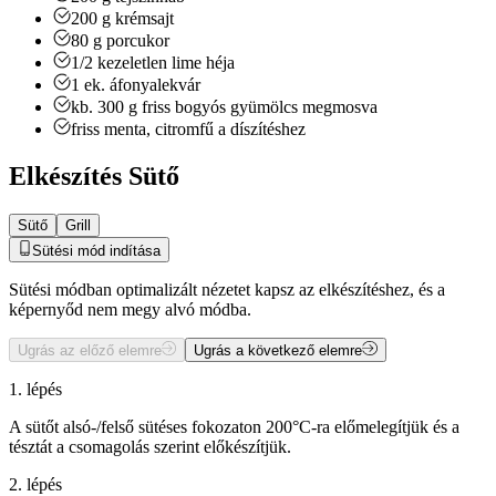
200
g
krémsajt
80
g
porcukor
1/2
kezeletlen lime héja
1
ek.
áfonyalekvár
kb. 300
g
friss bogyós gyümölcs
megmosva
friss menta, citromfű a díszítéshez
Elkészítés Sütő
Sütő
Grill
Sütési mód indítása
Sütési módban optimalizált nézetet kapsz az elkészítéshez, és a
képernyőd nem megy alvó módba.
Ugrás az előző elemre
Ugrás a következő elemre
1. lépés
A sütőt alsó-/felső sütéses fokozaton 200°C-ra előmelegítjük és a
tésztát a csomagolás szerint előkészítjük.
2. lépés