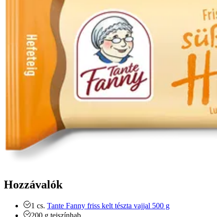
Hozzávalók
1
cs.
Tante Fanny friss kelt tészta vajjal 500 g
200
g
tejszínhab