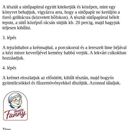
A tésztát a sütőpapírral együtt kitekerjük és középen, mint egy
könyvet behajtjuk, vigyázva arra, hogy a sütőpapír ne kerüljön a
forró grillrácsra (közvetett hőfokon). A tésztát sütőpapírral bélelt
tepsin, a sütő középső rácsán sütjük kb. 20 percig, majd hagyjuk
teljesen kihűlni.
3. lépés
A tejszínhabot a krémsajttal, a porcukorral és a lereszelt lime héjával
a kézi mixer keverőjével kemény habbá verjük. A lekvárt csíkokban
hozzáadjuk.
4. lépés
A krémet eloszlatjuk az elősütött, kihűlt tésztán, majd bogyós
gyümölcsökkel és fűszernövényekkel díszítjük. Azonnal tálaljuk.
Tipp