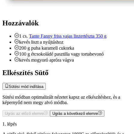
Hozzávalók
1
cs.
Tante Fanny friss vajas linzertészta 350 g
kevés liszt a nyújtáshoz
200
g
puha karamell cukorka
100
g
étcsokoládé pasztilla vagy tortabevonó
kevés mogyoró
apróra vágva
Elkészítés Sütő
Sütési mód indítása
Sütési módban optimalizált nézetet kapsz az elkészítéshez, és a
képernyőd nem megy alvó módba.
Ugrás az előző elemre
Ugrás a következő elemre
1. lépés