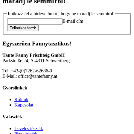
maradj le semmiről!
Iratkozz fel a hírlevelünkre, hogy ne maradj le semmiről!
E-mail cím
Feliratkozás
Egyszerűen Fannytasztikus!
Tante Fanny Frischteig GmbH
Parkstraße 24, A-4311 Schwertberg
Tel: +43-(0)7262-62686-0
E-Mail: office@tantefanny.at
Gyorslinkek
Rólunk
Kapcsolat
Választék
Leveles tészták
Pizzatészták