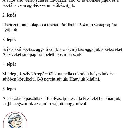
A sütőt alsó-/felső sütéses fokozaton 180°C-ra előmelegítjük és a
tésztát a csomagolás szerint előkészítjük.
2. lépés
Lisztezett munkalapon a tésztát körülbelül 3-4 mm vastagságúra
nyújtjuk.
3. lépés
Szív alakú tésztaszaggatóval (kb. ø 6 cm) kiszaggatjuk a kekszeket.
A szíveket sütőpapírral bélelt tepsire tesszük.
4. lépés
Mindegyik szív közepére fél karamella cukorkát helyezünk és a
sütőben körülbelül 6-8 percig sütjük. Hagyjuk kihűlni.
5. lépés
A csokoládé pasztillákat felolvasztjuk és a keksz felét belemártjuk,
majd megszórjuk az apróra vágott mogyoróval.