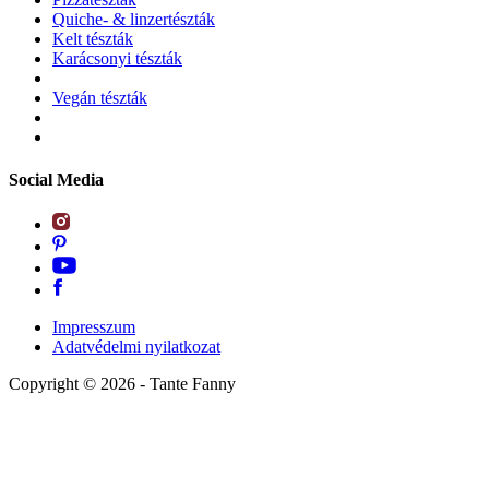
Quiche- & linzertészták
Kelt tészták
Karácsonyi tészták
Vegán tészták
Social Media
Impresszum
Adatvédelmi nyilatkozat
Copyright ©
2026
- Tante Fanny