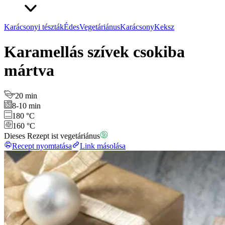
Karácsonyi tészták
Édes
Vegetáriánus
Karácsony
Keksz
Karamellás szívek csokiba
mártva
20 min
8-10 min
180 °C
160 °C
Dieses Rezept ist vegetáriánus
Recept nyomtatása
Link másolása