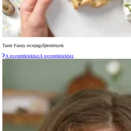
Tante Fanny receptgyűjtemények
A receptötletekhez
A receptötletekhez