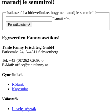
maradj le semmiről!
Iratkozz fel a hírlevelünkre, hogy ne maradj le semmiről!
E-mail cím
Feliratkozás
Egyszerűen Fannytasztikus!
Tante Fanny Frischteig GmbH
Parkstraße 24, A-4311 Schwertberg
Tel: +43-(0)7262-62686-0
E-Mail: office@tantefanny.at
Gyorslinkek
Rólunk
Kapcsolat
Választék
Leveles tészták