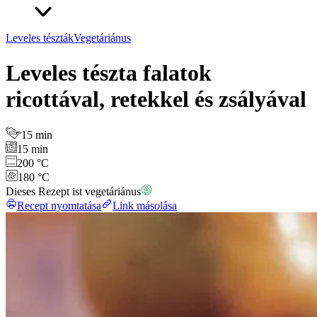
Leveles tészták
Vegetáriánus
Leveles tészta falatok
ricottával, retekkel és zsályával
15 min
15 min
200 °C
180 °C
Dieses Rezept ist vegetáriánus
Recept nyomtatása
Link másolása