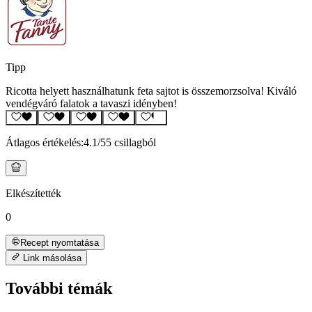
Tipp
Ricotta helyett használhatunk feta sajtot is összemorzsolva! Kiváló
vendégváró falatok a tavaszi idényben!
Átlagos értékelés:
4.1
/5
5 csillagból
Elkészítették
0
Recept nyomtatása
Link másolása
További témák