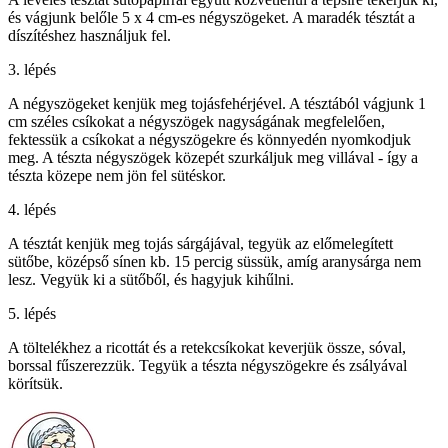
és vágjunk belőle 5 x 4 cm-es négyszögeket. A maradék tésztát a
díszítéshez használjuk fel.
3. lépés
A négyszögeket kenjük meg tojásfehérjével. A tésztából vágjunk 1
cm széles csíkokat a négyszögek nagyságának megfelelően,
fektessük a csíkokat a négyszögekre és könnyedén nyomkodjuk
meg. A tészta négyszögek közepét szurkáljuk meg villával - így a
tészta közepe nem jön fel sütéskor.
4. lépés
A tésztát kenjük meg tojás sárgájával, tegyük az előmelegített
sütőbe, középső sínen kb. 15 percig süssük, amíg aranysárga nem
lesz. Vegyük ki a sütőből, és hagyjuk kihűlni.
5. lépés
A töltelékhez a ricottát és a retekcsíkokat keverjük össze, sóval,
borssal fűszerezzük. Tegyük a tészta négyszögekre és zsályával
körítsük.