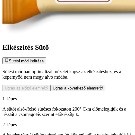
Elkészítés Sütő
Sütési mód indítása
Sütési módban optimalizált nézetet kapsz az elkészítéshez, és a
képernyőd nem megy alvó módba.
Ugrás az előző elemre
Ugrás a következő elemre
1. lépés
A sütőt alsó-/felső sütéses fokozaton 200° C-ra előmelegítjük és a
tésztát a csomagolás szerint előkészítjük.
2. lépés
A leveles tésztát sütőpapírral együtt közvetlenül a tepsire tekerjük ki,