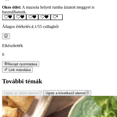
Okos ötlet:
A mazsola helyett rumba áztatott meggyet is
használhatunk.
Átlagos értékelés:
4.1
/5
5 csillagból
Elkészítették
0
Recept nyomtatása
Link másolása
További témák
Ugrás az előző elemre
Ugrás a következő elemre