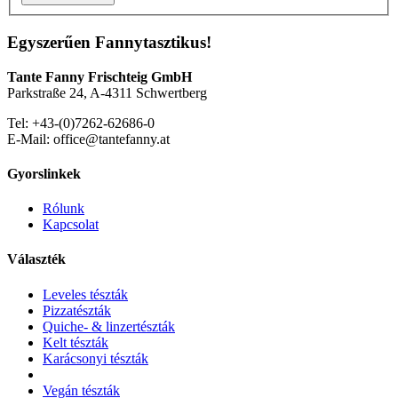
Egyszerűen Fannytasztikus!
Tante Fanny Frischteig GmbH
Parkstraße 24, A-4311 Schwertberg
Tel: +43-(0)7262-62686-0
E-Mail: office@tantefanny.at
Gyorslinkek
Rólunk
Kapcsolat
Választék
Leveles tészták
Pizzatészták
Quiche- & linzertészták
Kelt tészták
Karácsonyi tészták
Vegán tészták