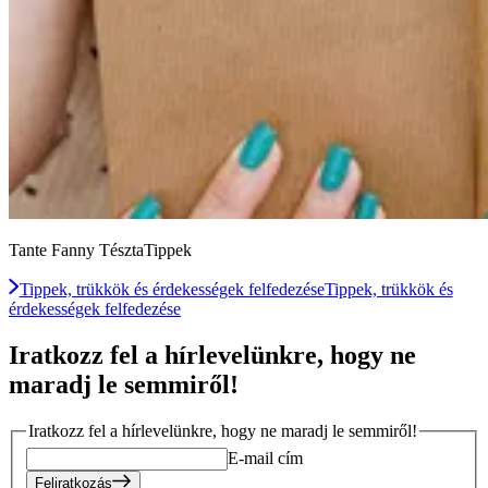
Tante Fanny TésztaTippek
Tippek, trükkök és érdekességek felfedezése
Tippek, trükkök és
érdekességek felfedezése
Iratkozz fel a hírlevelünkre, hogy ne
maradj le semmiről!
Iratkozz fel a hírlevelünkre, hogy ne maradj le semmiről!
E-mail cím
Feliratkozás