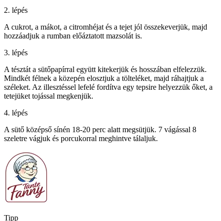
2. lépés
A cukrot, a mákot, a citromhéjat és a tejet jól összekeverjük, majd
hozzáadjuk a rumban előáztatott mazsolát is.
3. lépés
A tésztát a sütőpapírral együtt kitekerjük és hosszában elfelezzük.
Mindkét félnek a közepén elosztjuk a tölteléket, majd ráhajtjuk a
széleket. Az illesztéssel lefelé fordítva egy tepsire helyezzük őket, a
tetejüket tojással megkenjük.
4. lépés
A sütő középső sínén 18-20 perc alatt megsütjük. 7 vágással 8
szeletre vágjuk és porcukorral meghintve tálaljuk.
Tipp