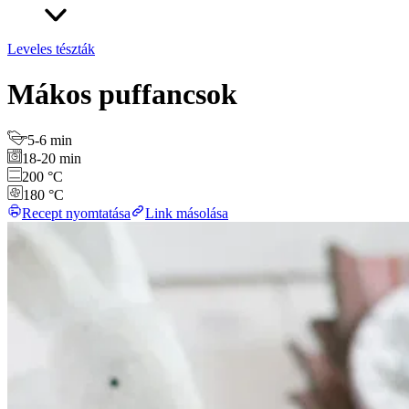
Leveles tészták
Mákos puffancsok
5-6 min
18-20 min
200 °C
180 °C
Recept nyomtatása
Link másolása