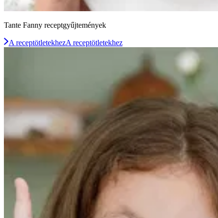
Tante Fanny receptgyűjtemények
A receptötletekhez
A receptötletekhez