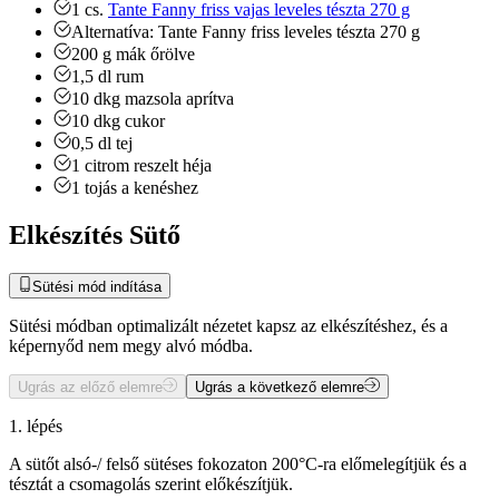
1
cs.
Tante Fanny friss vajas leveles tészta 270 g
Alternatíva:
Tante Fanny friss leveles tészta 270 g
200
g
mák
őrölve
1,5
dl
rum
10
dkg
mazsola
aprítva
10
dkg
cukor
0,5
dl
tej
1
citrom reszelt héja
1
tojás
a kenéshez
Elkészítés Sütő
Sütési mód indítása
Sütési módban optimalizált nézetet kapsz az elkészítéshez, és a
képernyőd nem megy alvó módba.
Ugrás az előző elemre
Ugrás a következő elemre
1. lépés
A sütőt alsó-/ felső sütéses fokozaton 200°C-ra előmelegítjük és a
tésztát a csomagolás szerint előkészítjük.