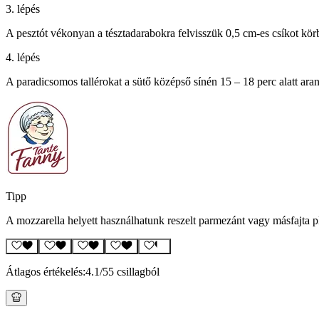
3. lépés
A pesztót vékonyan a tésztadarabokra felvisszük 0,5 cm-es csíkot kö
4. lépés
A paradicsomos tallérokat a sütő középső sínén 15 – 18 perc alatt ara
Tipp
A mozzarella helyett használhatunk reszelt parmezánt vagy másfajta pl
Átlagos értékelés:
4.1
/5
5 csillagból