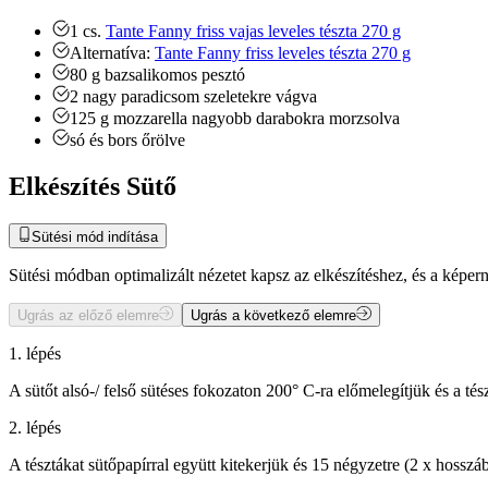
1
cs.
Tante Fanny friss vajas leveles tészta 270 g
Alternatíva:
Tante Fanny friss leveles tészta 270 g
80
g
bazsalikomos pesztó
2
nagy
paradicsom
szeletekre vágva
125
g
mozzarella
nagyobb darabokra morzsolva
só és bors őrölve
Elkészítés Sütő
Sütési mód indítása
Sütési módban optimalizált nézetet kapsz az elkészítéshez, és a kép
Ugrás az előző elemre
Ugrás a következő elemre
1. lépés
A sütőt alsó-/ felső sütéses fokozaton 200° C-ra előmelegítjük és a té
2. lépés
A tésztákat sütőpapírral együtt kitekerjük és 15 négyzetre (2 x hossz