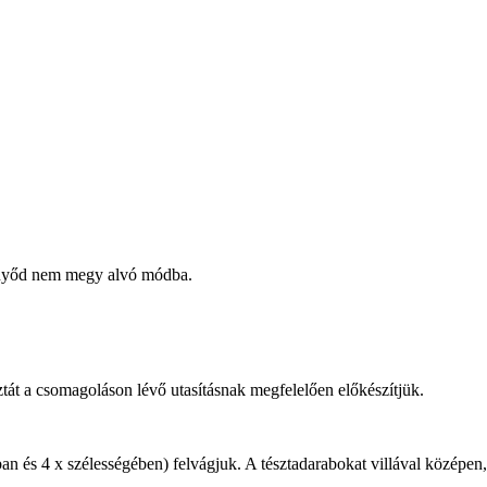
ernyőd nem megy alvó módba.
sztát a csomagoláson lévő utasításnak megfelelően előkészítjük.
ában és 4 x szélességében) felvágjuk. A tésztadarabokat villával középe