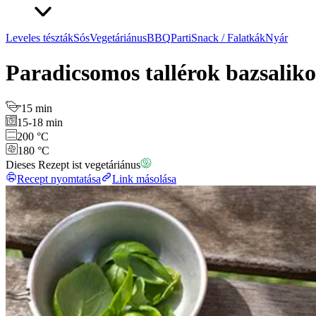
Leveles tészták
Sós
Vegetáriánus
BBQ
Parti
Snack / Falatkák
Nyár
Paradicsomos tallérok bazsalik
15 min
15-18 min
200 °C
180 °C
Dieses Rezept ist vegetáriánus
Recept nyomtatása
Link másolása