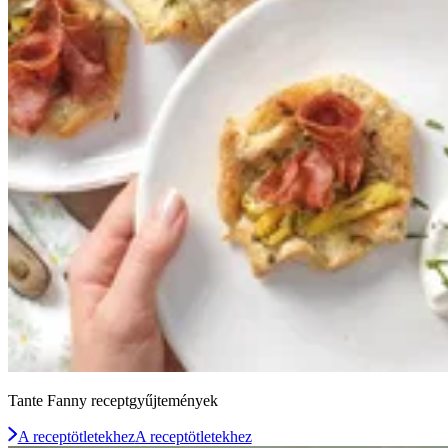
Tante Fanny receptgyűjtemények
A receptötletekhez
A receptötletekhez