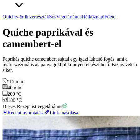
Quiche- & linzertészták
Sós
Vegetáriánus
Hétköznapi
Főétel
Quiche paprikával és
camembert-el
Paprikás quiche camembert sajttal egy igazi laktató fogás, ami a
nyári szezonális alapanyagokból könnyen elkészíthető. Biztos vele a
siker.
15 min
40 min
200 °C
180 °C
Dieses Rezept ist vegetáriánus
Recept nyomtatása
Link másolása