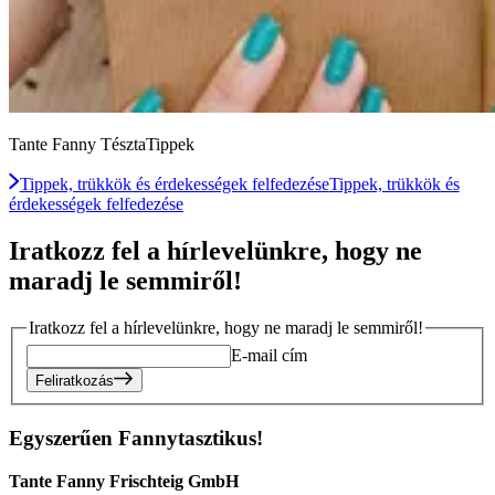
Tante Fanny TésztaTippek
Tippek, trükkök és érdekességek felfedezése
Tippek, trükkök és
érdekességek felfedezése
Iratkozz fel a hírlevelünkre, hogy ne
maradj le semmiről!
Iratkozz fel a hírlevelünkre, hogy ne maradj le semmiről!
E-mail cím
Feliratkozás
Egyszerűen Fannytasztikus!
Tante Fanny Frischteig GmbH