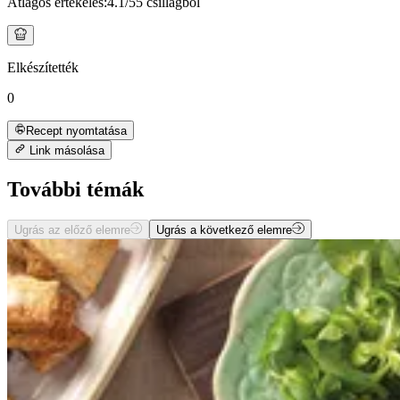
Átlagos értékelés:
4.1
/5
5 csillagból
Elkészítették
0
Recept nyomtatása
Link másolása
További témák
Ugrás az előző elemre
Ugrás a következő elemre