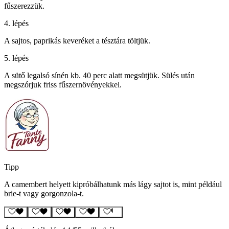
fűszerezzük.
4. lépés
A sajtos, paprikás keveréket a tésztára töltjük.
5. lépés
A sütő legalsó sínén kb. 40 perc alatt megsütjük. Sülés után
megszórjuk friss fűszernövényekkel.
Tipp
A camembert helyett kipróbálhatunk más lágy sajtot is, mint például
brie-t vagy gorgonzola-t.