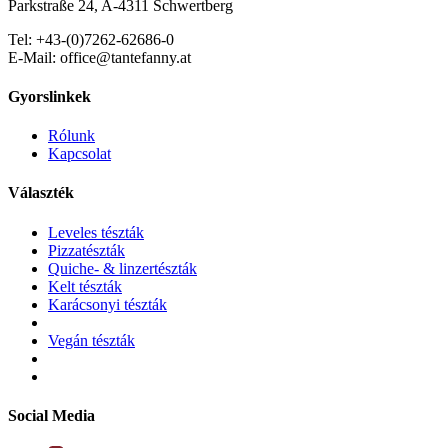
Parkstraße 24, A-4311 Schwertberg
Tel: +43-(0)7262-62686-0
E-Mail: office@tantefanny.at
Gyorslinkek
Rólunk
Kapcsolat
Választék
Leveles tészták
Pizzatészták
Quiche- & linzertészták
Kelt tészták
Karácsonyi tészták
Vegán tészták
Social Media