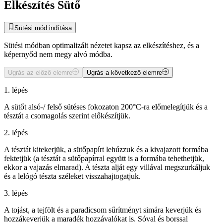
Elkészítés Sütő
Sütési mód indítása
Sütési módban optimalizált nézetet kapsz az elkészítéshez, és a
képernyőd nem megy alvó módba.
Ugrás az előző elemre
Ugrás a következő elemre
1. lépés
A sütőt alsó-/ felső sütéses fokozaton 200°C-ra előmelegítjük és a
tésztát a csomagolás szerint előkészítjük.
2. lépés
A tésztát kitekerjük, a sütőpapírt lehúzzuk és a kivajazott formába
fektetjük (a tésztát a sütőpapírral együtt is a formába tehethetjük,
ekkor a vajazás elmarad). A tészta alját egy villával megszurkáljuk
és a lelógó tészta széleket visszahajtogatjuk.
3. lépés
A tojást, a tejfölt és a paradicsom sűrítményt simára keverjük és
hozzákeverjük a maradék hozzávalókat is. Sóval és borssal