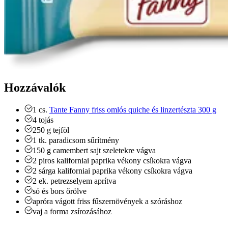
Hozzávalók
1
cs.
Tante Fanny friss omlós quiche és linzertészta 300 g
4
tojás
250
g
tejföl
1
tk.
paradicsom sűrítmény
150
g
camembert sajt
szeletekre vágva
2
piros kaliforniai paprika
vékony csíkokra vágva
2
sárga kaliforniai paprika
vékony csíkokra vágva
2
ek.
petrezselyem
aprítva
só és bors
őrölve
apróra vágott friss fűszernövények
a szóráshoz
vaj
a forma zsírozásához