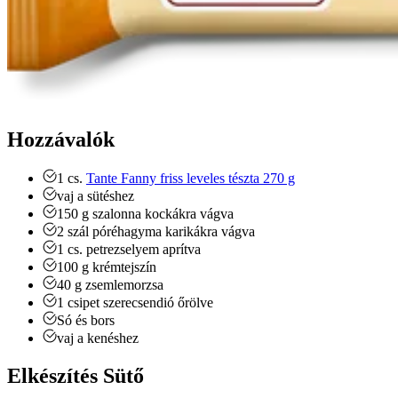
Hozzávalók
1
cs.
Tante Fanny friss leveles tészta 270 g
vaj
a sütéshez
150
g
szalonna
kockákra vágva
2
szál
póréhagyma
karikákra vágva
1
cs.
petrezselyem
aprítva
100
g
krémtejszín
40
g
zsemlemorzsa
1
csipet
szerecsendió
őrölve
Só és bors
vaj a kenéshez
Elkészítés Sütő