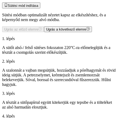
Sütési mód indítása
Sütési módban optimalizált nézetet kapsz az elkészítéshez, és a
képernyőd nem megy alvó módba.
Ugrás az előző elemre
Ugrás a következő elemre
1. lépés
A sütőt alsó-/ felső sütéses fokozaton 220°C-ra előmelegítjük és a
tésztát a csomgolás szerint előkészítjük.
2. lépés
A szalonnát a vajban megsütjük, hozzáadjuk a póréhagymát és rövid
ideig sütjük. A petrezselymet, krémtejszít és zsemlemorzsát
belekeverjük. Sóval, borssal és szerecsndióval fűszerezzük. Hűlni
hagyjuk.
3. lépés
A tésztát a sütőpapírral együtt kitekerjük egy tepsibe és a tölteléket
az alsó harmadán elosztjuk.
4. lépés