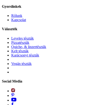
Gyorslinkek
Rólunk
Kapcsolat
Választék
Leveles tészták
Pizzatészták
Quiche- & linzertészták
Kelt tészták
Karácsonyi tészták
Vegán tészták
Social Media