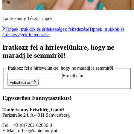
Tante Fanny TésztaTippek
Tippek, trükkök és érdekességek felfedezése
Tippek, trükkök és
érdekességek felfedezése
Iratkozz fel a hírlevelünkre, hogy ne
maradj le semmiről!
Iratkozz fel a hírlevelünkre, hogy ne maradj le semmiről!
E-mail cím
Feliratkozás
Egyszerűen Fannytasztikus!
Tante Fanny Frischteig GmbH
Parkstraße 24, A-4311 Schwertberg
Tel: +43-(0)7262-62686-0
E-Mail: office@tantefanny.at