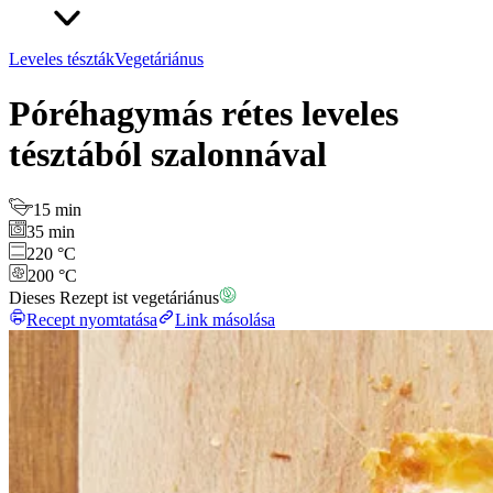
Leveles tészták
Vegetáriánus
Póréhagymás rétes leveles
tésztából szalonnával
15 min
35 min
220 °C
200 °C
Dieses Rezept ist vegetáriánus
Recept nyomtatása
Link másolása