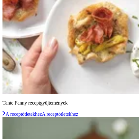
Tante Fanny receptgyűjtemények
A receptötletekhez
A receptötletekhez