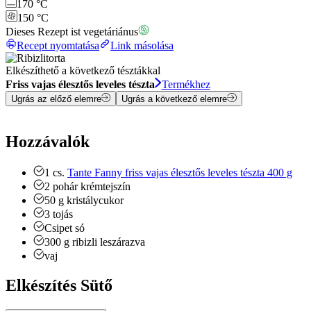
170 °C
150 °C
Dieses Rezept ist vegetáriánus
Recept nyomtatása
Link másolása
Elkészíthető a következő tésztákkal
Friss vajas élesztős leveles tészta
Termékhez
Ugrás az előző elemre
Ugrás a következő elemre
Hozzávalók
1
cs.
Tante Fanny friss vajas élesztős leveles tészta 400 g
2
pohár
krémtejszín
50
g
kristálycukor
3
tojás
Csipet
só
300
g
ribizli
leszárazva
vaj
Elkészítés Sütő