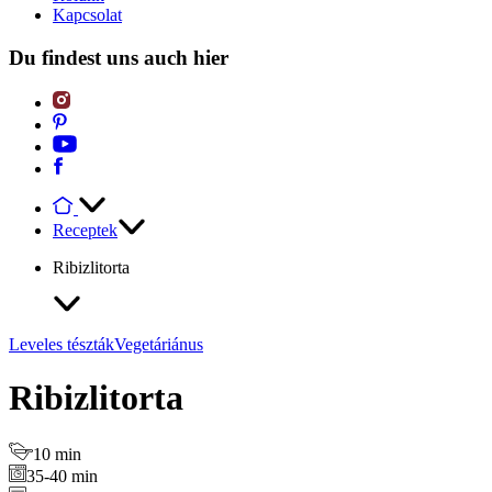
Kapcsolat
Du findest uns auch hier
Receptek
Ribizlitorta
Leveles tészták
Vegetáriánus
Ribizlitorta
10 min
35-40 min