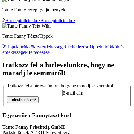
Tante Fanny receptgyűjtemények
A receptötletekhez
A receptötletekhez
Tante Fanny TésztaTippek
Tippek, trükkök és érdekességek felfedezése
Tippek, trükkök és
érdekességek felfedezése
Iratkozz fel a hírlevelünkre, hogy ne
maradj le semmiről!
Iratkozz fel a hírlevelünkre, hogy ne maradj le semmiről!
E-mail cím
Feliratkozás
Egyszerűen Fannytasztikus!
Tante Fanny Frischteig GmbH
Parkstraße 24, A-4311 Schwertberg