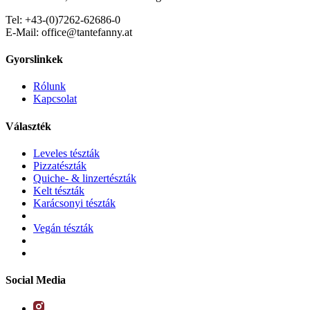
Tel: +43-(0)7262-62686-0
E-Mail: office@tantefanny.at
Gyorslinkek
Rólunk
Kapcsolat
Választék
Leveles tészták
Pizzatészták
Quiche- & linzertészták
Kelt tészták
Karácsonyi tészták
Vegán tészták
Social Media