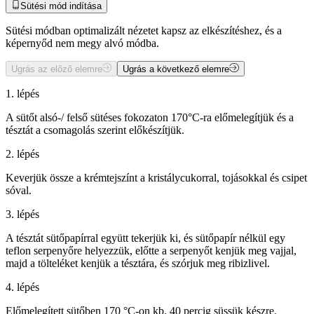
Sütési mód indítása
Sütési módban optimalizált nézetet kapsz az elkészítéshez, és a
képernyőd nem megy alvó módba.
Ugrás az előző elemre
Ugrás a következő elemre
1. lépés
A sütőt alsó-/ felső sütéses fokozaton 170°C-ra előmelegítjük és a
tésztát a csomagolás szerint előkészítjük.
2. lépés
Keverjük össze a krémtejszínt a kristálycukorral, tojásokkal és csipet
sóval.
3. lépés
A tésztát sütőpapírral együtt tekerjük ki, és sütőpapír nélkül egy
teflon serpenyőre helyezzük, előtte a serpenyőt kenjük meg vajjal,
majd a tölteléket kenjük a tésztára, és szórjuk meg ribizlivel.
4. lépés
Előmelegített sütőben 170 °C-on kb. 40 percig süssük készre.