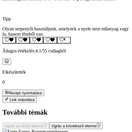
Tipp
Olyan serpenyőt használjunk, amelynek a nyele nem műanyag vagy
fa, hanem fémből van.
Átlagos értékelés:
4.1
/5
5 csillagból
Elkészítették
0
Recept nyomtatása
Link másolása
További témák
Ugrás az előző elemre
Ugrás a következő elemre