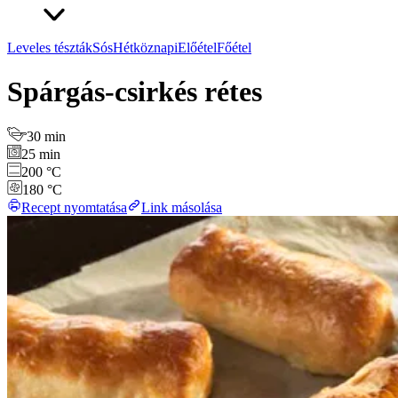
Leveles tészták
Sós
Hétköznapi
Előétel
Főétel
Spárgás-csirkés rétes
30 min
25 min
200 °C
180 °C
Recept nyomtatása
Link másolása