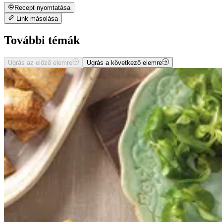
Recept nyomtatása
Link másolása
További témák
Ugrás az előző elemre
Ugrás a következő elemre