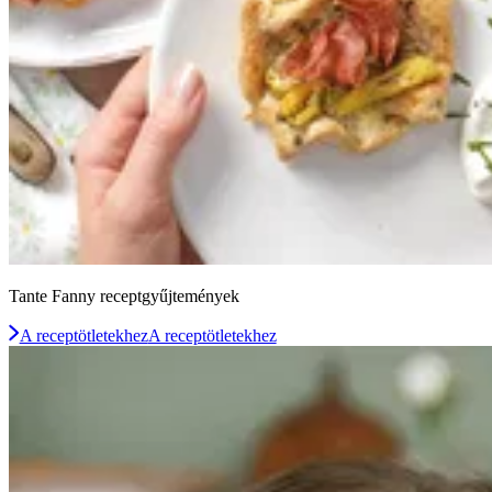
Tante Fanny receptgyűjtemények
A receptötletekhez
A receptötletekhez