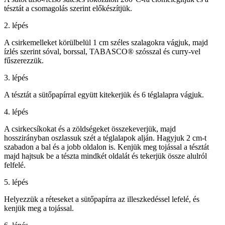
tésztát a csomagolás szerint előkészítjük.
2. lépés
A csirkemelleket körülbelül 1 cm széles szalagokra vágjuk, majd
ízlés szerint sóval, borssal, TABASCO® szósszal és curry-vel
fűszerezzük.
3. lépés
A tésztát a sütőpapírral együtt kitekerjük és 6 téglalapra vágjuk.
4. lépés
A csirkecsíkokat és a zöldségeket összekeverjük, majd
hosszirányban oszlassuk szét a téglalapok alján. Hagyjuk 2 cm-t
szabadon a bal és a jobb oldalon is. Kenjük meg tojással a tésztát
majd hajtsuk be a tészta mindkét oldalát és tekerjük össze alulról
felfelé.
5. lépés
Helyezzük a réteseket a sütőpapírra az illeszkedéssel lefelé, és
kenjük meg a tojással.