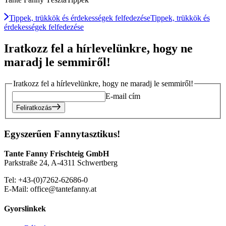
Tippek, trükkök és érdekességek felfedezése
Tippek, trükkök és
érdekességek felfedezése
Iratkozz fel a hírlevelünkre, hogy ne
maradj le semmiről!
Iratkozz fel a hírlevelünkre, hogy ne maradj le semmiről!
E-mail cím
Feliratkozás
Egyszerűen Fannytasztikus!
Tante Fanny Frischteig GmbH
Parkstraße 24, A-4311 Schwertberg
Tel: +43-(0)7262-62686-0
E-Mail: office@tantefanny.at
Gyorslinkek