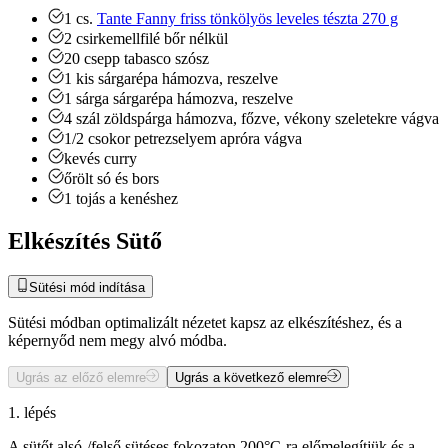
1
cs.
Tante Fanny friss tönkölyös leveles tészta 270 g
2
csirkemellfilé
bőr nélkül
20
csepp
tabasco szósz
1
kis sárgarépa
hámozva, reszelve
1
sárga sárgarépa
hámozva, reszelve
4
szál
zöldspárga
hámozva, főzve, vékony szeletekre vágva
1/2
csokor
petrezselyem
apróra vágva
kevés curry
őrölt só és bors
1
tojás a kenéshez
Elkészítés Sütő
Sütési mód indítása
Sütési módban optimalizált nézetet kapsz az elkészítéshez, és a
képernyőd nem megy alvó módba.
Ugrás az előző elemre
Ugrás a következő elemre
1. lépés
A sütőt alsó-/felső sütéses fokozaton 200°C-ra előmelegítjük és a