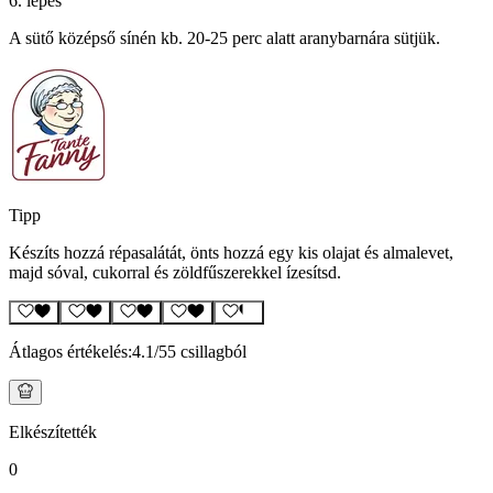
6. lépés
A sütő középső sínén kb. 20-25 perc alatt aranybarnára sütjük.
Tipp
Készíts hozzá répasalátát, önts hozzá egy kis olajat és almalevet,
majd sóval, cukorral és zöldfűszerekkel ízesítsd.
Átlagos értékelés:
4.1
/5
5 csillagból
Elkészítették
0