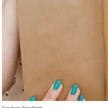
Tante Fanny TésztaTippek