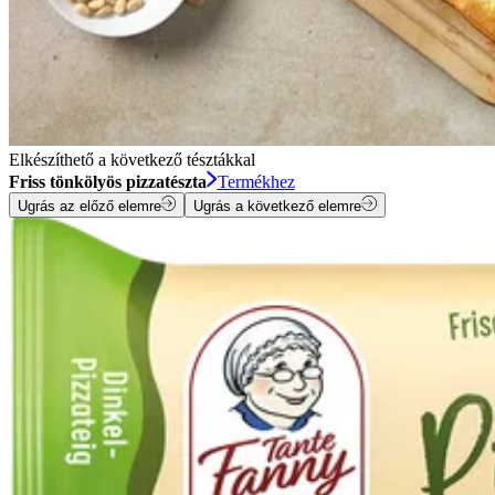
Elkészíthető a következő tésztákkal
Friss tönkölyös pizzatészta
Termékhez
Ugrás az előző elemre
Ugrás a következő elemre