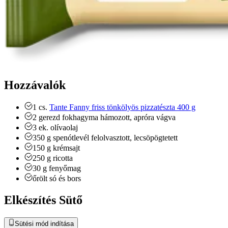
Hozzávalók
1
cs.
Tante Fanny friss tönkölyös pizzatészta 400 g
2
gerezd
fokhagyma
hámozott, apróra vágva
3
ek.
olívaolaj
350
g
spenótlevél
felolvasztott, lecsöpögtetett
150
g
krémsajt
250
g
ricotta
30
g
fenyőmag
őrölt só és bors
Elkészítés Sütő
Sütési mód indítása