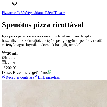
Pizzatészták
Sós
Vegetáriánus
Főétel
Tavasz
Spenótos pizza ricottával
Egy pizza paradicsomszósz nélkül is lehet mennyei. Alapként
használhatunk krémsajtot, a tetejére pedig tegyünk spenótot, ricottát
és fenyőmagot. Ínycsiklandozónak hangzik, nemde?
20 min
15-20 min
220 °C
200 °C
Dieses Rezept ist vegetáriánus
Recept nyomtatása
Link másolása