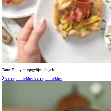
Tante Fanny receptgyűjtemények
A receptötletekhez
A receptötletekhez