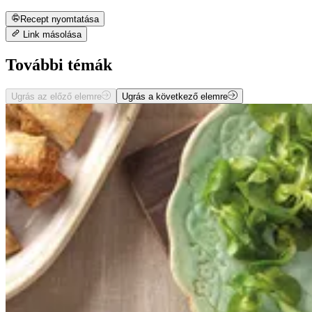
Recept nyomtatása
Link másolása
További témák
Ugrás az előző elemre
Ugrás a következő elemre