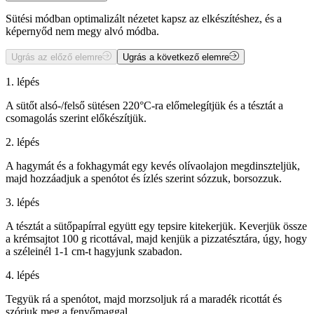
Sütési módban optimalizált nézetet kapsz az elkészítéshez, és a
képernyőd nem megy alvó módba.
Ugrás az előző elemre
Ugrás a következő elemre
1. lépés
A sütőt alsó-/felső sütésen 220°C-ra előmelegítjük és a tésztát a
csomagolás szerint előkészítjük.
2. lépés
A hagymát és a fokhagymát egy kevés olívaolajon megdinszteljük,
majd hozzáadjuk a spenótot és ízlés szerint sózzuk, borsozzuk.
3. lépés
A tésztát a sütőpapírral együtt egy tepsire kitekerjük. Keverjük össze
a krémsajtot 100 g ricottával, majd kenjük a pizzatésztára, úgy, hogy
a széleinél 1-1 cm-t hagyjunk szabadon.
4. lépés
Tegyük rá a spenótot, majd morzsoljuk rá a maradék ricottát és
szórjuk meg a fenyőmaggal.