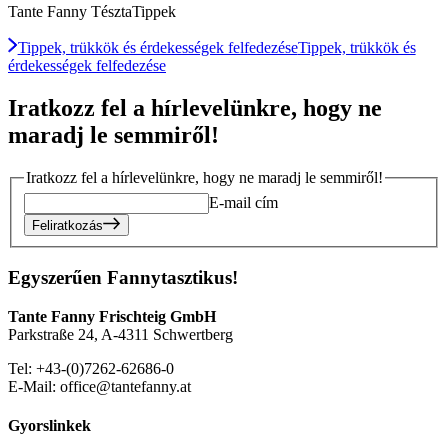
Tante Fanny TésztaTippek
Tippek, trükkök és érdekességek felfedezése
Tippek, trükkök és
érdekességek felfedezése
Iratkozz fel a hírlevelünkre, hogy ne
maradj le semmiről!
Iratkozz fel a hírlevelünkre, hogy ne maradj le semmiről!
E-mail cím
Feliratkozás
Egyszerűen Fannytasztikus!
Tante Fanny Frischteig GmbH
Parkstraße 24, A-4311 Schwertberg
Tel: +43-(0)7262-62686-0
E-Mail: office@tantefanny.at
Gyorslinkek