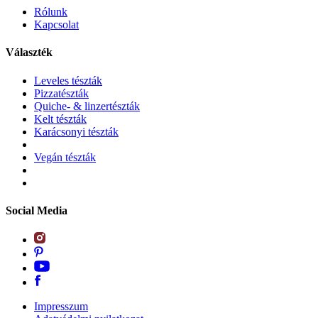
Rólunk
Kapcsolat
Választék
Leveles tészták
Pizzatészták
Quiche- & linzertészták
Kelt tészták
Karácsonyi tészták
Vegán tészták
Social Media
Impresszum